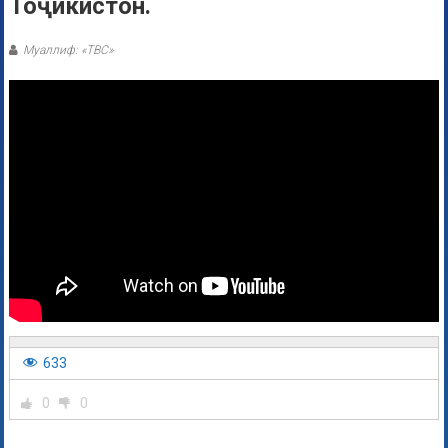
Тоҷикистон.
Муаллиф: «ТВС»
633
0
0