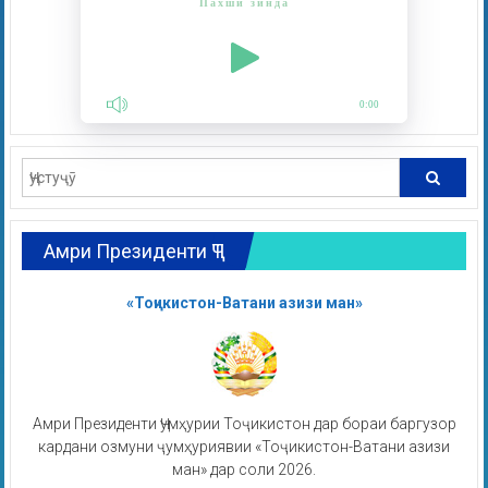
Пахши зинда
0:00
Амри Президенти ҶТ
«Тоҷикистон-Ватани азизи ман»
Амри Президенти Ҷумҳурии Тоҷикистон дар бораи баргузор
кардани озмуни ҷумҳуриявии «Тоҷикистон-Ватани азизи
ман» дар соли 2026.