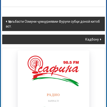
Ҷамъбасти Озмуни ҷумҳуриявии Фуруғи субҳи доноӣ китоб
аст.
Кадбону
РАДИО
SAFINA.TJ