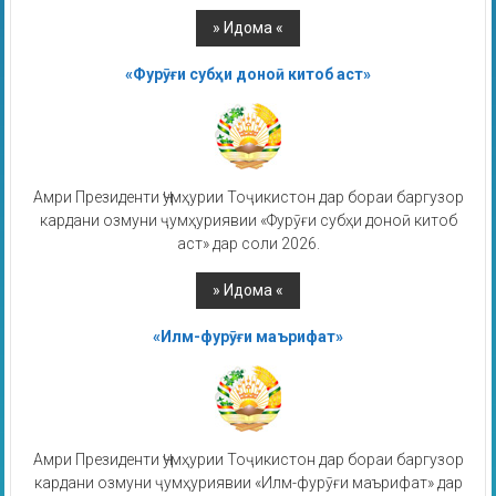
«Фурӯғи субҳи доноӣ китоб аст»
Амри Президенти Ҷумҳурии Тоҷикистон дар бораи баргузор
кардани озмуни ҷумҳуриявии «Фурӯғи субҳи доноӣ китоб
аст» дар соли 2026.
«Илм-фурӯғи маърифат»
Амри Президенти Ҷумҳурии Тоҷикистон дар бораи баргузор
кардани озмуни ҷумҳуриявии «Илм-фурӯғи маърифат» дар