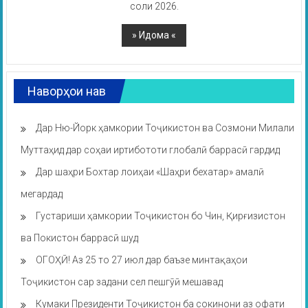
соли 2026.
Наворҳои нав
Дар Ню-Йорк ҳамкории Тоҷикистон ва Созмони Милали
Муттаҳид дар соҳаи иртибототи глобалӣ баррасӣ гардид
Дар шаҳри Бохтар лоиҳаи «Шаҳри бехатар» амалӣ
мегардад
Густариши ҳамкории Тоҷикистон бо Чин, Қирғизистон
ва Покистон баррасӣ шуд
ОГОҲӢ! Аз 25 то 27 июл дар баъзе минтақаҳои
Тоҷикистон сар задани сел пешгӯӣ мешавад
Кумаки Президенти Тоҷикистон ба сокинони аз офати