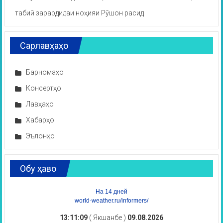
табиӣ зарардидаи ноҳияи Рӯшон расид
Сарлавҳаҳо
Барномаҳо
Консертҳо
Лавҳаҳо
Хабарҳо
Эълонҳо
Обу ҳаво
На 14 дней
world-weather.ru/informers/
13:11:09
( Якшанбе )
09.08.2026