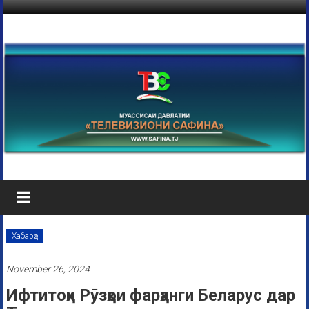
Хабарҳо
November 26, 2024
Ифтитоҳи Рӯзҳои фарҳанги Беларус дар