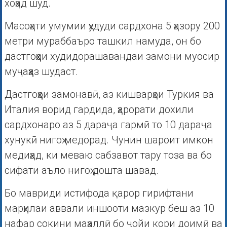
хоҳад шуд.
Масоҳати умумии ҳудуди сардхона 5 ҳазору 200
метри мураббаъро ташкил намуда, он бо
дастгоҳҳои худидорашавандаи замони муосир
муҷаҳҳаз шудаст.
Дастгоҳҳои замонавӣ, аз кишварҳои Туркия ва
Италия ворид гардида, ҳарорати дохили
сардхонаро аз 5 дараҷа гармӣ то 10 дараҷа
хунукӣ нигоҳ медорад. Чунин шароит имкон
медиҳад, ки меваю сабзавот тару тоза ва бо
сифати аъло нигоҳ дошта шавад.
Бо мавриди истифода қарор гирифтани
марҳилаи аввали иншооти мазкур беш аз 10
нафар сокини маҳаллӣ бо ҷойи кори доимӣ ва