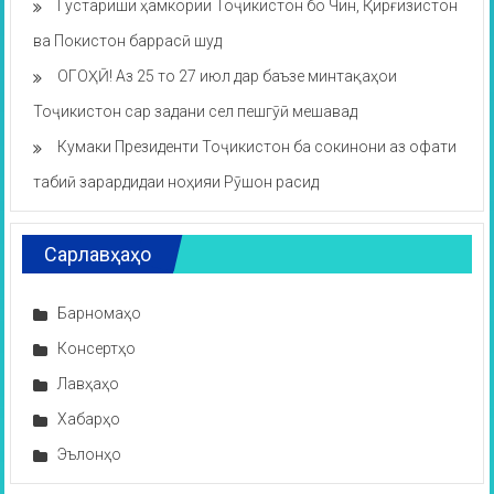
Густариши ҳамкории Тоҷикистон бо Чин, Қирғизистон
ва Покистон баррасӣ шуд
ОГОҲӢ! Аз 25 то 27 июл дар баъзе минтақаҳои
Тоҷикистон сар задани сел пешгӯӣ мешавад
Кумаки Президенти Тоҷикистон ба сокинони аз офати
табиӣ зарардидаи ноҳияи Рӯшон расид
Сарлавҳаҳо
Барномаҳо
Консертҳо
Лавҳаҳо
Хабарҳо
Эълонҳо