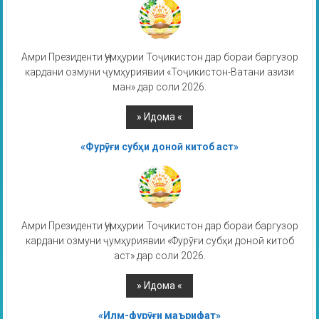
Амри Президенти Ҷумҳурии Тоҷикистон дар бораи баргузор
кардани озмуни ҷумҳуриявии «Тоҷикистон-Ватани азизи
ман» дар соли 2026.
«Фурӯғи субҳи доноӣ китоб аст»
Амри Президенти Ҷумҳурии Тоҷикистон дар бораи баргузор
кардани озмуни ҷумҳуриявии «Фурӯғи субҳи доноӣ китоб
аст» дар соли 2026.
«Илм-фурӯғи маърифат»