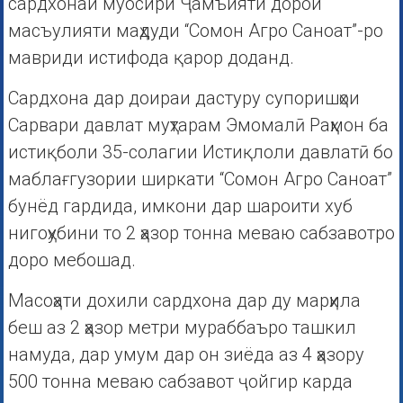
сардхонаи муосири Ҷамъияти дорои
масъулияти маҳдуди “Сомон Агро Саноат”-ро
мавриди истифода қарор доданд.
Сардхона дар доираи дастуру супоришҳои
Сарвари давлат муҳтарам Эмомалӣ Раҳмон ба
истиқболи 35-солагии Истиқлоли давлатӣ бо
маблағгузории ширкати “Сомон Агро Саноат”
бунёд гардида, имкони дар шароити хуб
нигоҳубини то 2 ҳазор тонна меваю сабзавотро
доро мебошад.
Масоҳати дохили сардхона дар ду марҳила
беш аз 2 ҳазор метри мураббаъро ташкил
намуда, дар умум дар он зиёда аз 4 ҳазору
500 тонна меваю сабзавот ҷойгир карда