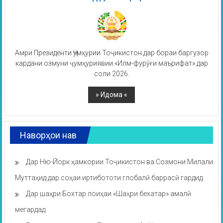
Амри Президенти Ҷумҳурии Тоҷикистон дар бораи баргузор
кардани озмуни ҷумҳуриявии «Илм-фурӯғи маърифат» дар
соли 2026.
Наворҳои нав
Дар Ню-Йорк ҳамкории Тоҷикистон ва Созмони Милали
Муттаҳид дар соҳаи иртибототи глобалӣ баррасӣ гардид
Дар шаҳри Бохтар лоиҳаи «Шаҳри бехатар» амалӣ
мегардад