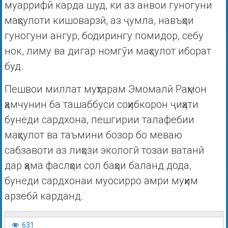
муаррифӣ карда шуд, ки аз анвои гуногуни
маҳсулоти кишоварзӣ, аз ҷумла, навъҳои
гуногуни ангур, бодирингу помидор, себу
нок, лиму ва дигар номгӯи маҳсулот иборат
буд.
Пешвои миллат муҳтарам Эмомалӣ Раҳмон
ҳамчунин ба ташаббуси соҳибкорон ҷиҳати
бунёди сардхона, пешгирии талафёбии
маҳсулот ва таъмини бозор бо меваю
сабзавоти аз лиҳози экологӣ тозаи ватанӣ
дар ҳама фаслҳои сол баҳои баланд дода,
бунёди сардхонаи муосирро амри муҳим
арзёбӣ карданд.
631