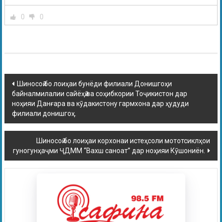
0
0
Шиносоӣ бо лоиҳаи бунёди филиали Донишгоҳи
байналмилалии сайёҳӣ ва соҳибкории Тоҷикистон дар
ноҳияи Данғара ва кӯдакистону гармхона дар ҳудуди
филиали донишгоҳ.
Шиносоӣ бо лоиҳаи корхонаи истеҳсоли мототсиклҳои
гуногунҳаҷми ҶДММ “Вахш саноат” дар ноҳияи Кӯшониён.