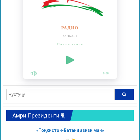
РАДИО
SAFINA.TJ
Пахши зинда
0:00
Амри Президенти ҶТ
«Тоҷикистон-Ватани азизи ман»