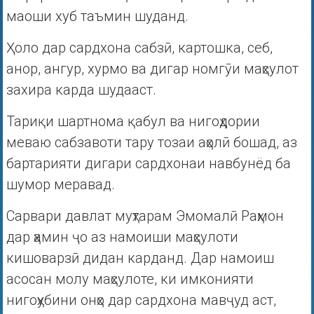
маоши хуб таъмин шуданд.
Ҳоло дар сардхона сабзӣ, картошка, себ,
анор, ангур, хурмо ва дигар номгӯи маҳсулот
захира карда шудааст.
Тариқи шартнома қабул ва нигоҳдории
меваю сабзавоти тару тозаи аҳолӣ бошад, аз
бартарияти дигари сардхонаи навбунёд ба
шумор меравад.
Сарвари давлат муҳтарам Эмомалӣ Раҳмон
дар ҳамин ҷо аз намоиши маҳсулоти
кишоварзӣ дидан карданд. Дар намоиш
асосан молу маҳсулоте, ки имконияти
нигоҳубини онҳо дар сардхона мавҷуд аст,