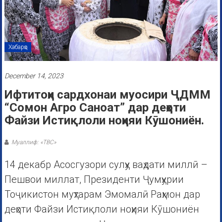
Хабарҳо
December 14, 2023
Ифтитоҳи сардхонаи муосири ҶДММ
“Сомон Агро Саноат” дар деҳоти
Файзи Истиқлоли ноҳияи Кӯшониён.
Муаллиф: «ТВС»
14 декабр Асосгузори сулҳу ваҳдати миллӣ –
Пешвои миллат, Президенти Ҷумҳурии
Тоҷикистон муҳтарам Эмомалӣ Раҳмон дар
деҳоти Файзи Истиқлоли ноҳияи Кӯшониён