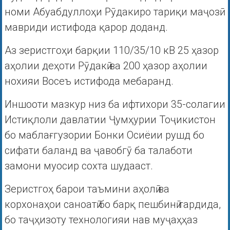
номи Абуабдуллоҳи Рӯдакиро тариқи маҷозӣ
мавриди истифода қарор доданд.
Аз зеристгоҳи барқии 110/35/10 кВ 25 ҳазор
аҳолии деҳоти Рӯдакӣ ва 200 ҳазор аҳолии
нохияи Восеъ истифода мебаранд.
Иншооти мазкур низ ба ифтихори 35-солагии
Истиқлоли давлатии Ҷумҳурии Тоҷикистон
бо маблағгузории Бонки Осиёии рушд бо
сифати баланд ва ҷавобгӯ ба талаботи
замони муосир сохта шудааст.
Зеристгоҳ барои таъмини аҳолӣ ва
корхонаҳои саноатӣ бо барқ пешбинӣ гардида,
бо таҷҳизоту технологияи нав муҷаҳҳаз