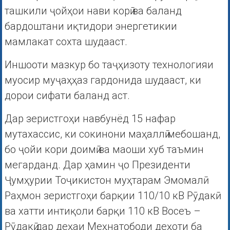
ташкили ҷойҳои нави корӣ ва баланд
бардоштани иқтидори энергетикии
мамлакат сохта шудааст.
Иншооти мазкур бо таҷҳизоту технологияи
муосир муҷаҳҳаз гардонида шудааст, ки
дорои сифати баланд аст.
Дар зеристгоҳи навбунёд 15 нафар
мутахассис, ки сокинони маҳаллӣ мебошанд,
бо ҷойи кори доимӣ ва маоши хуб таъмин
мегарданд. Дар ҳамин ҷо Президенти
Ҷумҳурии Тоҷикистон муҳтарам Эмомалӣ
Раҳмон зеристгоҳи барқии 110/10 кВ Рӯдакӣ
ва хатти интиқоли барқи 110 кВ Восеъ –
Рӯдакӣ дар деҳаи Меҳнатободи деҳоти ба