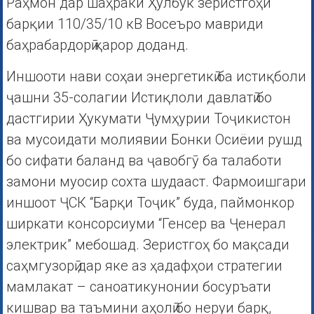
Раҳмон дар шаҳраки Ҳулбук зеристгоҳи
барқии 110/35/10 кВ Восеъро мавриди
баҳрабардорӣ қарор доданд.
Иншооти нави соҳаи энергетикӣ ба истиқболи
ҷашни 35-солагии Истиқлоли давлатӣ бо
дастгирии Ҳукумати Ҷумҳурии Тоҷикистон
ва мусоидати молиявии Бонки Осиёии рушд
бо сифати баланд ва ҷавобгӯ ба талаботи
замони муосир сохта шудааст. Фармоишгари
иншоот ҶСК “Барқи Тоҷик” буда, паймонкор
ширкати консорсиуми “Генсер ва Ҷенерал
электрик” мебошад. Зеристгоҳ бо мақсади
саҳмгузорӣ дар яке аз ҳадафҳои стратегии
мамлакат – саноатикунонии босуръати
кишвар ва таъмини аҳолӣ бо неруи барқ,