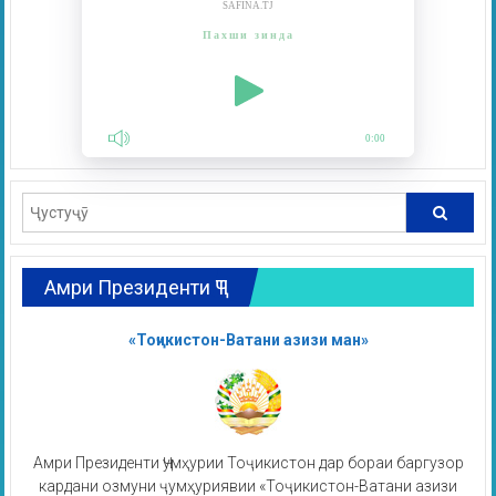
SAFINA.TJ
Пахши зинда
0:00
Амри Президенти ҶТ
«Тоҷикистон-Ватани азизи ман»
Амри Президенти Ҷумҳурии Тоҷикистон дар бораи баргузор
кардани озмуни ҷумҳуриявии «Тоҷикистон-Ватани азизи