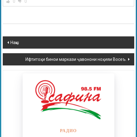
0
0
Нақш
Ифтитоҳи бинои маркази ҷавонони ноҳияи Восеъ.
РАДИО