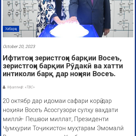
Хабарҳо
October 20, 2023
Ифтитоҳи зеристгоҳи барқии Восеъ,
зеристгоҳи барқии Рӯдакӣ ва хатти
интиколи барқ дар ноҳияи Восеъ.
Муаллиф: «ТВС»
20 октябр дар идомаи сафари корӣ дар
ноҳияи Восеъ Асосгузори сулҳу ваҳдати
миллӣ – Пешвои миллат, Президенти
Ҷумҳурии Тоҷикистон муҳтарам Эмомалӣ