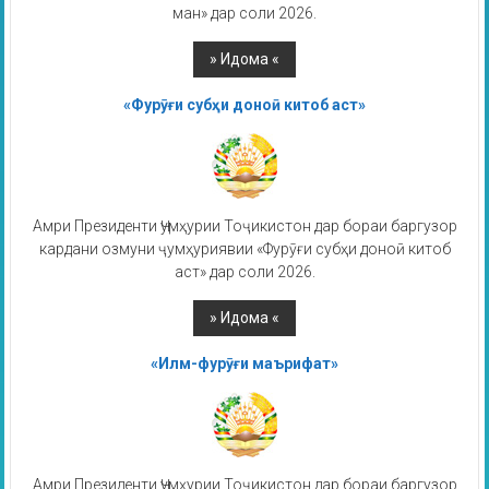
ман» дар соли 2026.
«Фурӯғи субҳи доноӣ китоб аст»
Амри Президенти Ҷумҳурии Тоҷикистон дар бораи баргузор
кардани озмуни ҷумҳуриявии «Фурӯғи субҳи доноӣ китоб
аст» дар соли 2026.
«Илм-фурӯғи маърифат»
Амри Президенти Ҷумҳурии Тоҷикистон дар бораи баргузор