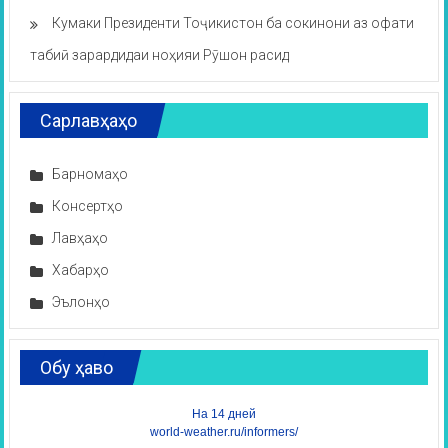
Кумаки Президенти Тоҷикистон ба сокинони аз офати
табиӣ зарардидаи ноҳияи Рӯшон расид
Сарлавҳаҳо
Барномаҳо
Консертҳо
Лавҳаҳо
Хабарҳо
Эълонҳо
Обу ҳаво
На 14 дней
world-weather.ru/informers/