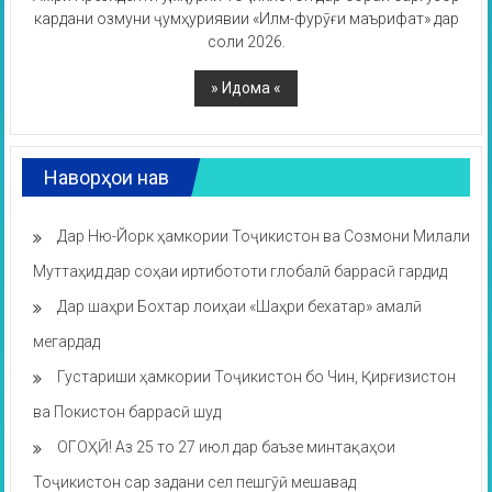
кардани озмуни ҷумҳуриявии «Илм-фурӯғи маърифат» дар
соли 2026.
Наворҳои нав
Дар Ню-Йорк ҳамкории Тоҷикистон ва Созмони Милали
Муттаҳид дар соҳаи иртибототи глобалӣ баррасӣ гардид
Дар шаҳри Бохтар лоиҳаи «Шаҳри бехатар» амалӣ
мегардад
Густариши ҳамкории Тоҷикистон бо Чин, Қирғизистон
ва Покистон баррасӣ шуд
ОГОҲӢ! Аз 25 то 27 июл дар баъзе минтақаҳои
Тоҷикистон сар задани сел пешгӯӣ мешавад