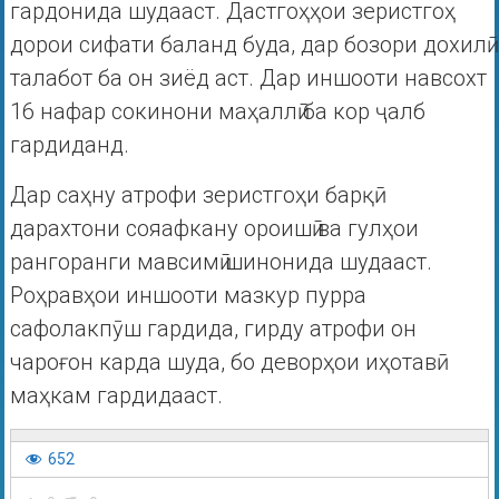
гардонида шудааст. Дастгоҳҳои зеристгоҳ
дорои сифати баланд буда, дар бозори дохилӣ
талабот ба он зиёд аст. Дар иншооти навсохт
16 нафар сокинони маҳаллӣ ба кор ҷалб
гардиданд.
Дар саҳну атрофи зеристгоҳи барқӣ
дарахтони сояафкану ороишӣ ва гулҳои
рангоранги мавсимӣ шинонида шудааст.
Роҳравҳои иншооти мазкур пурра
сафолакпӯш гардида, гирду атрофи он
чароғон карда шуда, бо деворҳои иҳотавӣ
маҳкам гардидааст.
652