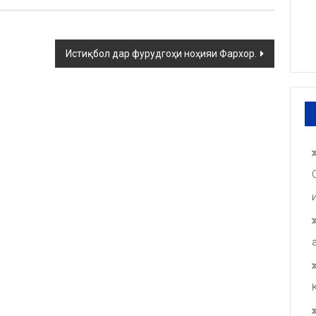
Истиқбол дар фурудгоҳи ноҳияи Фархор.