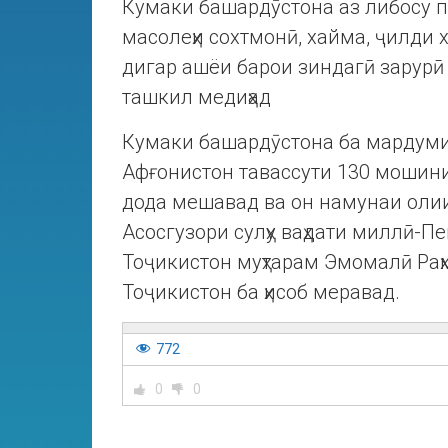
Кумаки башардӯстона аз либосу п
масолеҳи сохтмонӣ, хайма, ҷилди 
дигар ашёи барои зиндагӣ зарурӣ и
ташкил медиҳад
Кумаки башардӯстона ба мардуми
Афғонистон тавассути 130 мошин
дода мешавад ва он намунаи олии 
Асосгузори сулҳу ваҳдати миллӣ-П
Тоҷикистон муҳтарам Эмомалӣ Раҳ
Тоҷикистон ба ҳисоб меравад.
772
0
0