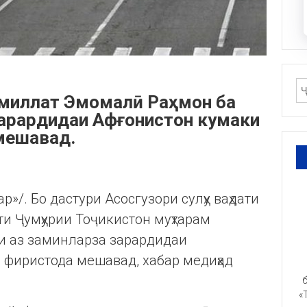
 миллат Эмомалӣ Раҳмон ба
арардидаи Афғонистон кумаки
мешавад.
»/. Бо дастури Асосгузори сулҳу ваҳдати
и Ҷумҳурии Тоҷикистон муҳтарам
и аз заминларза зарардидаи
 фиристода мешавад, хабар медиҳад
б
«