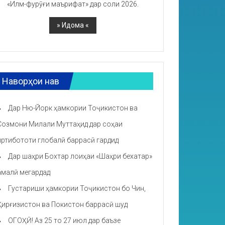
«Илм-фурӯғи маърифат» дар соли 2026.
Наворҳои нав
Дар Ню-Йорк ҳамкории Тоҷикистон ва
Созмони Милали Муттаҳид дар соҳаи
иртибототи глобалӣ баррасӣ гардид
Дар шаҳри Бохтар лоиҳаи «Шаҳри бехатар»
амалӣ мегардад
Густариши ҳамкории Тоҷикистон бо Чин,
Қирғизистон ва Покистон баррасӣ шуд
ОГОҲӢ! Аз 25 то 27 июл дар баъзе