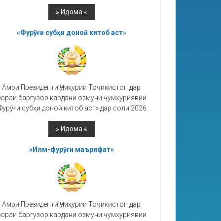
«Фурӯғи субҳи доноӣ китоб аст»
Амри Президенти Ҷумҳурии Тоҷикистон дар
ораи баргузор кардани озмуни ҷумҳуриявии
Фурӯғи субҳи доноӣ китоб аст» дар соли 2026.
«Илм-фурӯғи маърифат»
Амри Президенти Ҷумҳурии Тоҷикистон дар
ораи баргузор кардани озмуни ҷумҳуриявии