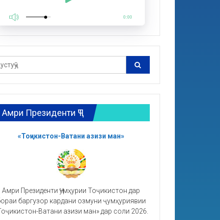
0:00
Амри Президенти ҶТ
«Тоҷикистон-Ватани азизи ман»
Амри Президенти Ҷумҳурии Тоҷикистон дар
ораи баргузор кардани озмуни ҷумҳуриявии
Тоҷикистон-Ватани азизи ман» дар соли 2026.