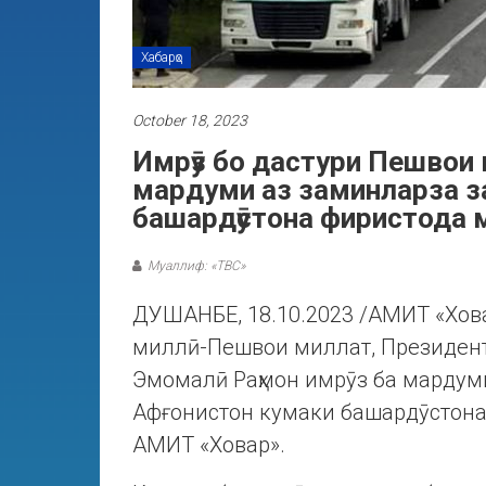
Хабарҳо
October 18, 2023
Имрӯз бо дастури Пешвои
мардуми аз заминларза з
башардӯстона фиристода 
Муаллиф: «ТВС»
ДУШАНБЕ, 18.10.2023 /АМИТ «Ховар
миллӣ-Пешвои миллат, Президент
Эмомалӣ Раҳмон имрӯз ба мардум
Афғонистон кумаки башардӯстона
АМИТ «Ховар».