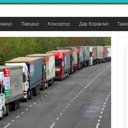
омаҳо
Лавҳаҳо
Консертҳо
Дар бораи мо
Там