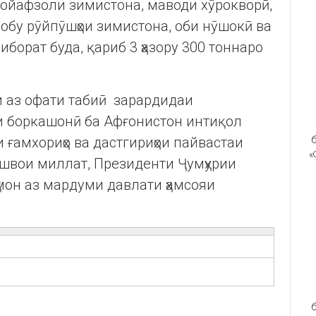
ойафзоли зимистона, маводи хӯрокворӣ,
хобу рӯйпӯшҳои зимистона, оби нӯшокӣ ва
борат буда, қариб 3 ҳазору 300 тоннаро
 аз офати табиӣ зарардидаи
и боркашонӣ ба Афғонистон интиқол
ғамхориҳо ва дастгириҳои пайвастаи
б
«
ешвои миллат, Президенти Ҷумҳурии
мон аз мардуми давлати ҳамсояи
б