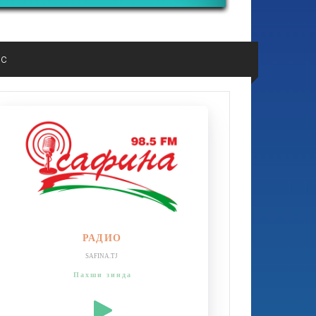
ос
РАДИО
SAFINA.TJ
Пахши зинда