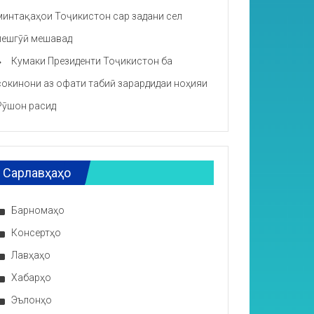
минтақаҳои Тоҷикистон сар задани сел
пешгӯӣ мешавад
Кумаки Президенти Тоҷикистон ба
сокинони аз офати табиӣ зарардидаи ноҳияи
Рӯшон расид
Сарлавҳаҳо
Барномаҳо
Консертҳо
Лавҳаҳо
Хабарҳо
Эълонҳо