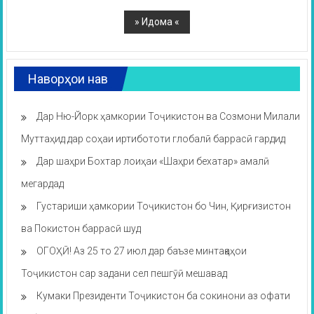
Наворҳои нав
Дар Ню-Йорк ҳамкории Тоҷикистон ва Созмони Милали
Муттаҳид дар соҳаи иртибототи глобалӣ баррасӣ гардид
Дар шаҳри Бохтар лоиҳаи «Шаҳри бехатар» амалӣ
мегардад
Густариши ҳамкории Тоҷикистон бо Чин, Қирғизистон
ва Покистон баррасӣ шуд
ОГОҲӢ! Аз 25 то 27 июл дар баъзе минтақаҳои
Тоҷикистон сар задани сел пешгӯӣ мешавад
Кумаки Президенти Тоҷикистон ба сокинони аз офати