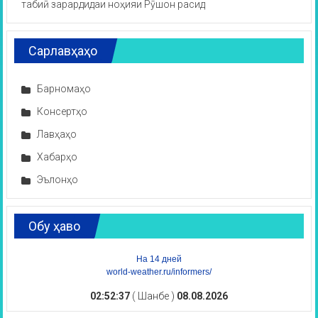
табиӣ зарардидаи ноҳияи Рӯшон расид
Сарлавҳаҳо
Барномаҳо
Консертҳо
Лавҳаҳо
Хабарҳо
Эълонҳо
Обу ҳаво
На 14 дней
world-weather.ru/informers/
02:52:37
( Шанбе )
08.08.2026