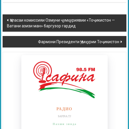
Ҷаласаи комиссияи Озмуни ҷумҳуриявии «Тоҷикистон —
Ватани азизи ман» баргузор гардид
Фармони Президенти Ҷумҳурии Тоҷикистон
РАДИО
SAFINA.TJ
Пахши зинда