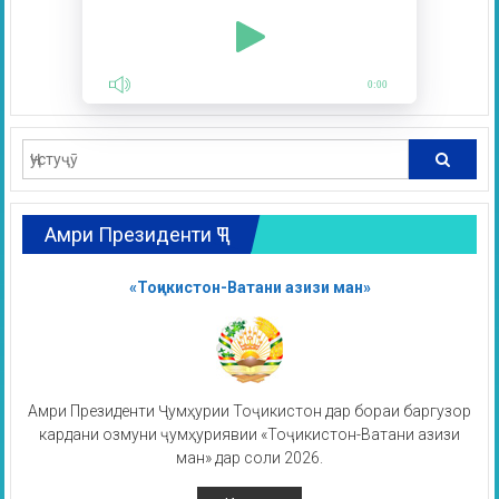
0:00
Амри Президенти ҶТ
«Тоҷикистон-Ватани азизи ман»
Амри Президенти Ҷумҳурии Тоҷикистон дар бораи баргузор
кардани озмуни ҷумҳуриявии «Тоҷикистон-Ватани азизи
ман» дар соли 2026.