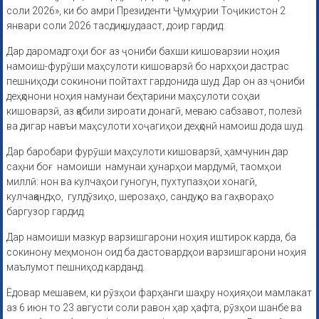
соли 2026», ки бо амри Президенти Ҷумҳурии Тоҷикистон 2
январи соли 2026 тасдиқ шудааст, доир гардид.
Дар даромадгоҳи боғ аз ҷониби бахши кишоварзии ноҳия
намоиш-фурӯши маҳсулоти кишоварзӣ бо нархҳои дастрас
пешниҳоди сокинони пойтахт гардонида шуд. Дар он аз ҷониби
деҳқонони ноҳия намунаи беҳтарини маҳсулоти соҳаи
кишоварзӣ, аз қабили зироати донагӣ, меваю сабзавот, полезӣ
ва дигар навъи маҳсулоти хоҷагиҳои деҳқонӣ намоиш дода шуд.
Дар баробари фурӯши маҳсулоти кишоварзӣ, ҳамчунин дар
саҳни боғ намоиши намунаи ҳунарҳои мардумӣ, таомҳои
миллӣ: нон ва кулчаҳои гуногун, пухтупазҳои хонагӣ,
кулчақандҳо, гулдӯзиҳо, шерозаҳо, сандуқҳо ва гаҳвораҳо
баргузор гардид.
Дар намоиши мазкур варзишгарони ноҳия иштирок карда, ба
сокинону меҳмонон оид ба дастовардҳои варзишгарони ноҳия
маълумот пешниҳод карданд.
Ёдовар мешавем, ки рӯзҳои фарҳанги шаҳру ноҳияҳои мамлакат
аз 6 июн то 23 августи соли равон ҳар ҳафта, рӯзҳои шанбе ва