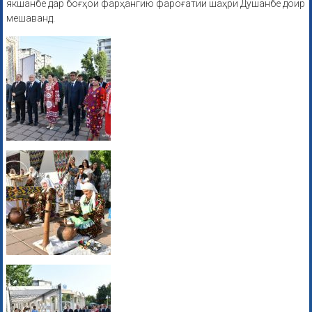
якшанбе дар боғҳои фарҳангию фароғатии шаҳри Душанбе доир
мешаванд.