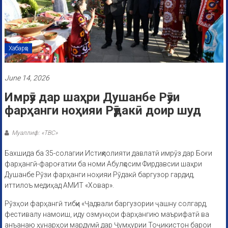
Хабарҳо
June 14, 2026
Имрӯз дар шаҳри Душанбе Рӯзи
фарҳанги ноҳияи Рӯдакӣ доир шуд
Муаллиф: «ТВС»
Бахшида ба 35-солагии Истиқлолияти давлатӣ имрӯз дар Боғи
фарҳангӣ-фароғатии ба номи Абулқосим Фирдавсии шаҳри
Душанбе Рӯзи фарҳанги ноҳияи Рӯдакӣ баргузор гардид,
иттилоъ медиҳад АМИТ «Ховар».
Рӯзҳои фарҳангӣ тибқи «Ҷадвали баргузории ҷашну солгард,
фестивалу намоиш, иду озмунҳои фарҳангию маърифатӣ ва
анъанаю ҳунарҳои мардумӣ дар Ҷумҳурии Тоҷикистон барои