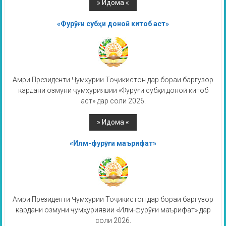
«Фурӯғи субҳи доноӣ китоб аст»
Амри Президенти Ҷумҳурии Тоҷикистон дар бораи баргузор
кардани озмуни ҷумҳуриявии «Фурӯғи субҳи доноӣ китоб
аст» дар соли 2026.
«Илм-фурӯғи маърифат»
Амри Президенти Ҷумҳурии Тоҷикистон дар бораи баргузор
кардани озмуни ҷумҳуриявии «Илм-фурӯғи маърифат» дар
соли 2026.