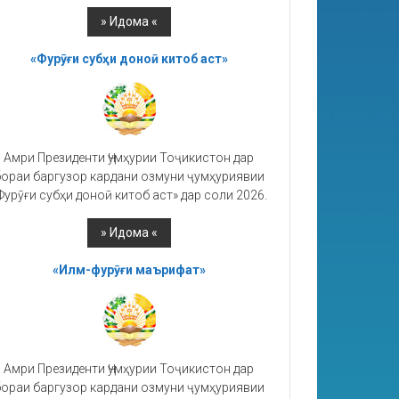
«Фурӯғи субҳи доноӣ китоб аст»
Амри Президенти Ҷумҳурии Тоҷикистон дар
ораи баргузор кардани озмуни ҷумҳуриявии
Фурӯғи субҳи доноӣ китоб аст» дар соли 2026.
«Илм-фурӯғи маърифат»
Амри Президенти Ҷумҳурии Тоҷикистон дар
ораи баргузор кардани озмуни ҷумҳуриявии