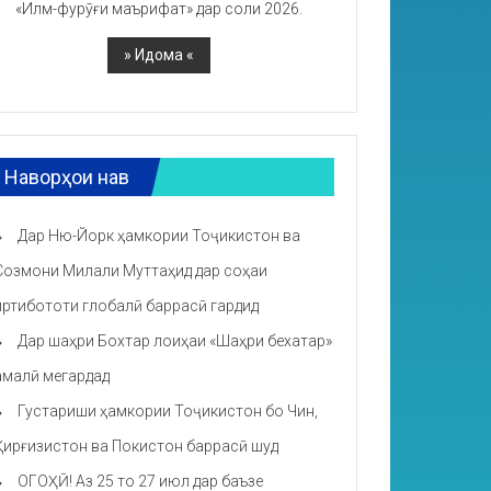
«Илм-фурӯғи маърифат» дар соли 2026.
Наворҳои нав
Дар Ню-Йорк ҳамкории Тоҷикистон ва
Созмони Милали Муттаҳид дар соҳаи
иртибототи глобалӣ баррасӣ гардид
Дар шаҳри Бохтар лоиҳаи «Шаҳри бехатар»
амалӣ мегардад
Густариши ҳамкории Тоҷикистон бо Чин,
Қирғизистон ва Покистон баррасӣ шуд
ОГОҲӢ! Аз 25 то 27 июл дар баъзе