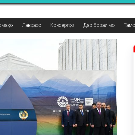
омаҳо
Лавҳаҳо
Консертҳо
Дар бораи мо
Там