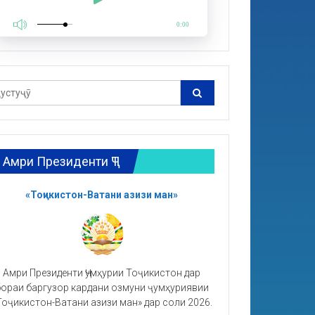
0:00
Амри Президенти ҶТ
«Тоҷикистон-Ватани азизи ман»
Амри Президенти Ҷумҳурии Тоҷикистон дар
ораи баргузор кардани озмуни ҷумҳуриявии
Тоҷикистон-Ватани азизи ман» дар соли 2026.