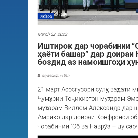
Хабарҳо
March 22, 2023
Иштирок дар чорабинии “О
ҳаёти башар” дар доираи
боздид аз намоишгоҳи ҳу
Муаллиф: «ТВС»
21 март Асосгузори сулҳу ваҳдати
Ҷумҳурии Тоҷикистон муҳтарам Эм
муҳтарам Виллем Александр дар ш
Амрико дар доираи Конфронси об
чорабинии “Об ва Наврӯз – ду сар