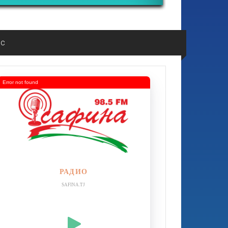
ос
Error not found
РАДИО
SAFINA.TJ