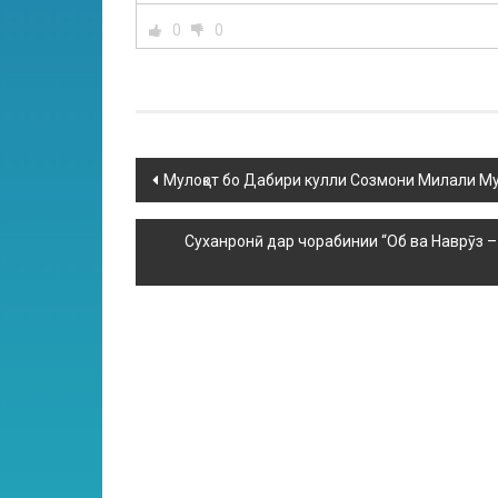
0
0
Мулоқот бо Дабири кулли Созмони Милали Му
Суханронӣ дар чорабинии “Об ва Наврӯз 