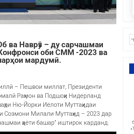
б ва Наврӯз – ду сарчашмаи
 Конфронси оби СММ -2023 ва
нарҳои мардумӣ.
 миллӣ – Пешвои миллат, Президенти
омалӣ Раҳмон ва Подшоҳи Нидерланд
аҳри Ню-Йорки Иёлоти Муттаҳидаи
и Созмони Милали Муттаҳид – 2023 дар
чашмаи ҳаёти башар” иштирок карданд.
б
«