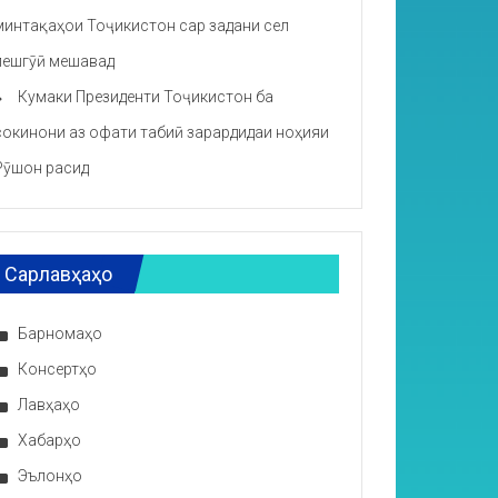
минтақаҳои Тоҷикистон сар задани сел
пешгӯӣ мешавад
Кумаки Президенти Тоҷикистон ба
сокинони аз офати табиӣ зарардидаи ноҳияи
Рӯшон расид
Сарлавҳаҳо
Барномаҳо
Консертҳо
Лавҳаҳо
Хабарҳо
Эълонҳо