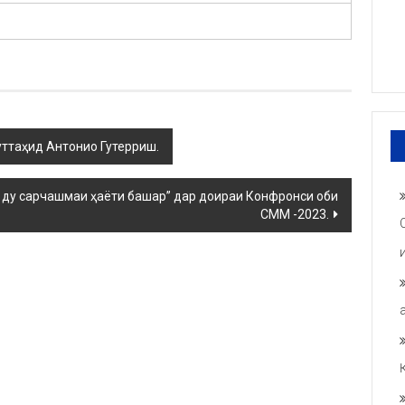
ттаҳид Антонио Гутерриш.
– ду сарчашмаи ҳаёти башар” дар доираи Конфронси оби
СММ -2023.