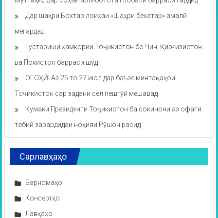
Муттаҳид дар соҳаи иртибототи глобалӣ баррасӣ гардид
Дар шаҳри Бохтар лоиҳаи «Шаҳри бехатар» амалӣ
мегардад
Густариши ҳамкории Тоҷикистон бо Чин, Қирғизистон
ва Покистон баррасӣ шуд
ОГОҲӢ! Аз 25 то 27 июл дар баъзе минтақаҳои
Тоҷикистон сар задани сел пешгӯӣ мешавад
Кумаки Президенти Тоҷикистон ба сокинони аз офати
табиӣ зарардидаи ноҳияи Рӯшон расид
Сарлавҳаҳо
Барномаҳо
Консертҳо
Лавҳаҳо