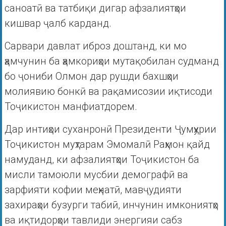
саноатӣ ва татбиқи дигар афзалиятҳои
кишвар ҷалб карданд.
Сарвари давлат иброз доштанд, ки мо
ҳамчунин ба ҳамкориҳои мутақобилан судманд
бо ҷониби Олмон дар рушди бахшҳои
молиявию бонкӣ ва рақамисозии иқтисоди
Тоҷикистон манфиатдорем.
Дар интиҳои суханронӣ Президенти Ҷумҳурии
Тоҷикистон муҳтарам Эмомалӣ Раҳмон қайд
намуданд, ки афзалиятҳои Тоҷикистон ба
мисли тамоюли мусбии демографӣ ва
зарфияти кофии меҳнатӣ, мавҷудияти
захираҳои бузурги табиӣ, инчунин имкониятҳо
ва иқтидорҳои тавлиди энергияи сабз