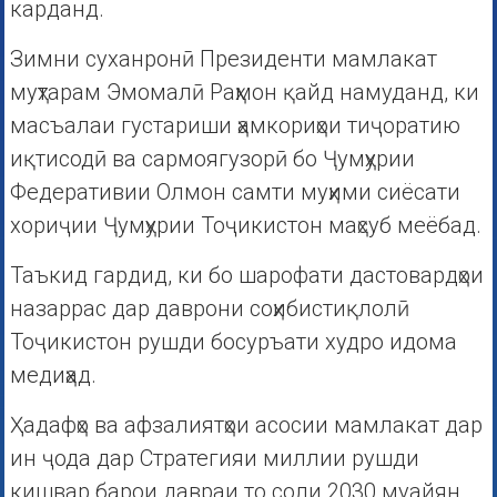
карданд.
Зимни суханронӣ Президенти мамлакат
муҳтарам Эмомалӣ Раҳмон қайд намуданд, ки
масъалаи густариши ҳамкориҳои тиҷоратию
иқтисодӣ ва сармоягузорӣ бо Ҷумҳурии
Федеративии Олмон самти муҳими сиёсати
хориҷии Ҷумҳурии Тоҷикистон маҳсуб меёбад.
Таъкид гардид, ки бо шарофати дастовардҳои
назаррас дар даврони соҳибистиқлолӣ
Тоҷикистон рушди босуръати худро идома
медиҳад.
Ҳадафҳо ва афзалиятҳои асосии мамлакат дар
ин ҷода дар Стратегияи миллии рушди
кишвар барои давраи то соли 2030 муайян