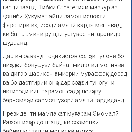
гардидаанд. Тибқи Стратегияи мазкур аз
ҷониби Ҳукумат айни замон ислоҳоти
фарогири иқтисодӣ амалӣ карда мешавад,
ки ба таъмини рушди устувор нигаронида
шудаанд.
Дар ин раванд Тоҷикистон солҳои тӯлонӣ бо
ниҳодҳои бонуфузи байналмилалии молиявӣ
ва дигар шарикон ҳамкории муваффақ дорад
ва бо дастгирии онҳо дар соҳаҳои гуногуни
иқтисоди кишварамон садҳо лоиҳаву
барномаҳои сармоягузорӣ амалӣ гардиданд.
Президенти мамлакат муҳтарам Эмомалӣ
Раҳмон изҳор доштанд, ки созмонҳои
байналмилалии молиявӣ имрӯз