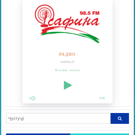
РАДИО
SAFINA.TJ
Пахши зинда
0:00