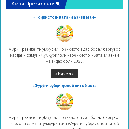
Амри Президенти ҶТ
«Тоҷикистон-Ватани азизи ман»
Амри Президенти Ҷумҳурии Тоҷикистон дар бораи баргузор
кардани озмуни ҷумҳуриявии «Тоҷикистон-Ватани азизи
ман» дар соли 2026.
«Фурӯғи субҳи доноӣ китоб аст»
Амри Президенти Ҷумҳурии Тоҷикистон дар бораи баргузор
кардани озмуни ҷумҳуриявии «Фурӯғи субҳи доноӣ китоб