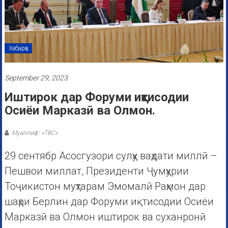
Хабарҳо
September 29, 2023
Иштирок дар Форуми иқтисодии
Осиёи Марказӣ ва Олмон.
Муаллиф: «ТВС»
29 сентябр Асосгузори сулҳу ваҳдати миллӣ –
Пешвои миллат, Президенти Ҷумҳурии
Тоҷикистон муҳтарам Эмомалӣ Раҳмон дар
шаҳри Берлин дар Форуми иқтисодии Осиёи
Марказӣ ва Олмон иштирок ва суханронӣ