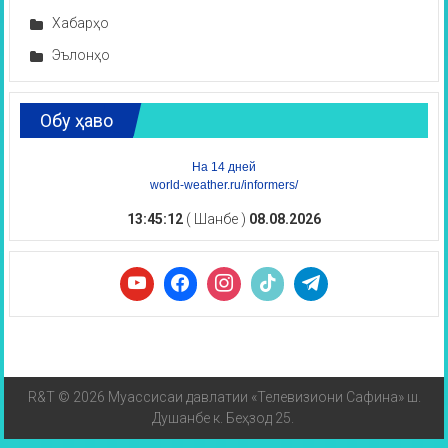
Хабарҳо
Эълонҳо
Обу ҳаво
На 14 дней
world-weather.ru/informers/
13:45:13
( Шанбе )
08.08.2026
R&T © 2026 Муассисаи давлатии «Телевизиони Сафина» ш.
Душанбе к. Беҳзод 25.