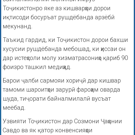
Тоҷикистонро яке аз кишварҳои дорои
иқтисоди босуръат рушдёбанда арзёбӣ
мекунанд.
Таъкид гардид, ки Тоҷикистон дорои бахши
хусусии рушдёбанда мебошад, ки ҳиссаи он
дар истеҳсоли молу хизматрасониҳо қариб 90
фоизро ташкил медиҳад.
Барои ҷалби сармояи хориҷӣ дар кишвар
тамоми шароитҳои зарурӣ фароҳам оварда
шуда, тиҷорати байналмилалӣ вусъат
меёбад.
Узвияти Тоҷикистон дар Созмони Ҷаҳонии
Савдо ва як қатор конвенсияҳои