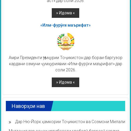
аст» дар соли 2026.
«Илм-фурӯғи маърифат»
Амри Президенти Ҷумҳурии Тоҷикистон дар бораи баргузор
кардани озмуни ҷумҳуриявии «Илм-фурӯғи маърифат» дар
соли 2026.
Наворҳои нав
Дар Ню-Йорк ҳамкории Тоҷикистон ва Созмони Милали