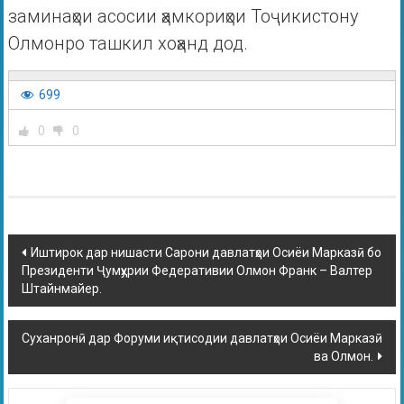
заминаҳои асосии ҳамкориҳои Тоҷикистону
Олмонро ташкил хоҳанд дод.
699
0
0
Иштирок дар нишасти Сарони давлатҳои Осиёи Марказӣ бо
Президенти Ҷумҳурии Федеративии Олмон Франк – Валтер
Штайнмайер.
Суханронӣ дар Форуми иқтисодии давлатҳои Осиёи Марказӣ
ва Олмон.