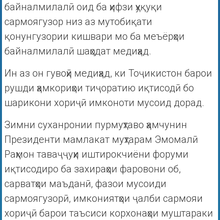
байналмилалӣ оид ба ҳифзи ҳуқуқи
сармоягузор низ аз мутобиқати
қонунгузории кишвари мо ба меъёрҳои
байналмилалӣ шаҳодат медиҳад.
Ин аз он гувоҳӣ медиҳад, ки Тоҷикистон барои
рушди ҳамкориҳои тиҷоратию иқтисодӣ бо
шарикони хориҷӣ имконоти мусоид дорад.
Зимни суханронии пурмуҳтаво ҳамчунин
Президенти мамлакат муҳтарам Эмомалӣ
Раҳмон таваҷҷуҳи иштирокчиёни форуми
иқтисодиро ба захираҳои фаровони об,
сарватҳои маъданӣ, фазои мусоиди
сармоягузорӣ, имкониятҳои ҷалби сармояи
хориҷӣ барои таъсиси корхонаҳои муштараки