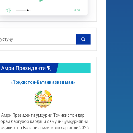
0:00
Амри Президенти ҶТ
«Тоҷикистон-Ватани азизи ман»
Амри Президенти Ҷумҳурии Тоҷикистон дар
ораи баргузор кардани озмуни ҷумҳуриявии
Тоҷикистон-Ватани азизи ман» дар соли 2026.