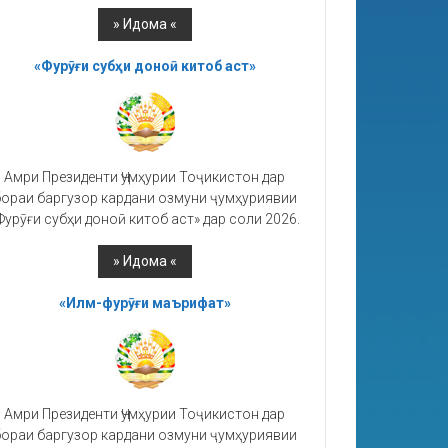
«Фурӯғи субҳи доноӣ китоб аст»
Амри Президенти Ҷумҳурии Тоҷикистон дар
ораи баргузор кардани озмуни ҷумҳуриявии
Фурӯғи субҳи доноӣ китоб аст» дар соли 2026.
«Илм-фурӯғи маърифат»
Амри Президенти Ҷумҳурии Тоҷикистон дар
ораи баргузор кардани озмуни ҷумҳуриявии