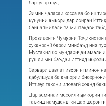
баргузор шуд.
Зимни ҷаласаи хосса ва бо иштирок
кунунии ҳамкорӣ дар доираи Иттиҳ
байналмилалӣ ва минтақавӣ табо
Президенти Ҷумҳурии Тоҷикистон 
суханронӣ барои минбаъд низ пур
Мустақил бо мундариҷаи амалӣ из
рушди минбаъдаи Иттиҳод ибрози
Сарвари давлат изҳори итминон на
қабулшуда ба ҳамкории бисёрҷониб
Иттиҳод такони иловагӣ хоҳанд бах
Дар заминаи масоили ҳамкории т
таъкид намуданд, ки дар шароити 