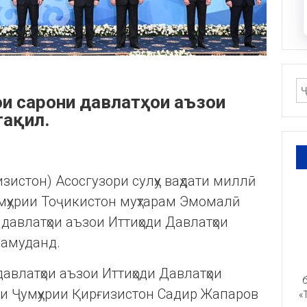
ои сарони давлатҳои аъзои
тақил.
зистон) Асосгузори сулҳу ваҳдати миллӣ
мҳурии Тоҷикистон муҳтарам Эмомалӣ
давлатҳои аъзои Иттиҳоди Давлатҳои
намуданд.
влатҳои аъзои Иттиҳоди Давлатҳои
б
ти Ҷумҳурии Қирғизистон Садир Жапаров
«