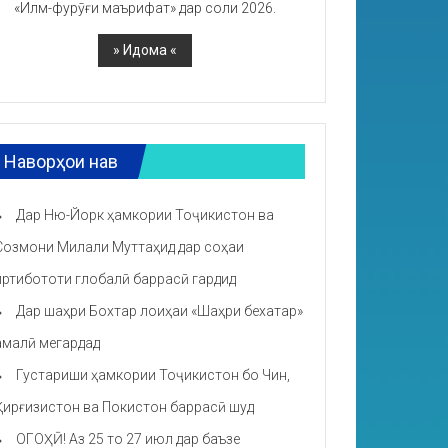
«Илм-фурӯғи маърифат» дар соли 2026.
Наворҳои нав
Дар Ню-Йорк ҳамкории Тоҷикистон ва
Созмони Милали Муттаҳид дар соҳаи
иртибототи глобалӣ баррасӣ гардид
Дар шаҳри Бохтар лоиҳаи «Шаҳри бехатар»
амалӣ мегардад
Густариши ҳамкории Тоҷикистон бо Чин,
Қирғизистон ва Покистон баррасӣ шуд
ОГОҲӢ! Аз 25 то 27 июл дар баъзе