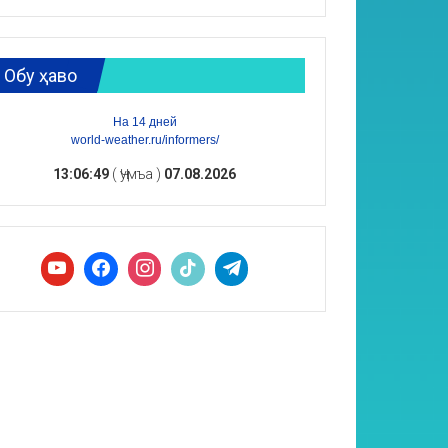
Обу ҳаво
На 14 дней
world-weather.ru/informers/
13:06:50
( Ҷумъа )
07.08.2026