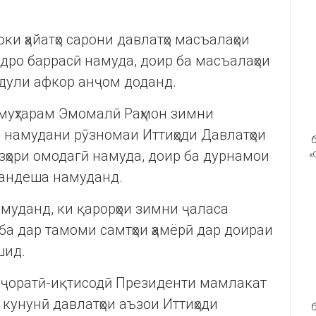
и ҳайатҳо сарони давлатҳо масъалаҳои
одро баррасӣ намуда, доир ба масъалаҳои
дули афкор анҷом доданд.
муҳтарам Эмомалӣ Раҳмон зимни
 намудани рӯзномаи Иттиҳоди Давлатҳои
б
ҳори омодагӣ намуда, доир ба дурнамои
«
 андеша намуданд.
муданд, ки қарорҳои зимни ҷаласа
а дар тамоми самтҳои ҳамёрӣ дар доираи
шид.
иҷоратӣ-иқтисодӣ Президенти мамлакат
кунунӣ давлатҳои аъзои Иттиҳоди
б