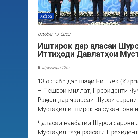
Хабарҳо
October 13, 2023
Иштирок дар ҷаласаи Шур
Иттиҳоди Давлатҳои Мус
Муаллиф: «ТВС»
13 октябр дар шаҳри Бишкек (Қирғи
– Пешвои миллат, Президенти Ҷу
Раҳмон дар ҷаласаи Шурои сарони 
Мустақил иштирок ва суханронӣ 
Ҷаласаи навбатии Шурои сарони да
Мустақил таҳти раёсати Президен