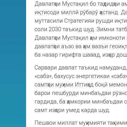
Давлатҳои Мустақил бо таҳдидҳои 
иқтисоди миллӣ рӯбарӯ ҳастанд. Д
муттасили Стратегияи рушди иқти
соли 2030 таъкид шуд. Зимни татб
Давлатҳои Мустақил ҳам имконоти 
давлатҳои аъзо ва ҳам вазъи геои
ба назар гирифта шавад, изҳор д
Сарвари давлат таъкид намуданд,
«сабз», бахусус энергетикаи «саб
самтҳои муҳими Иттиҳод боқӣ мемо
барои пешбурди минбаъдаи рӯзном
гардида, ба ҳамкории минбаъдаи 
самт изҳори умед карда шуд.
Пешвои миллат муҳимияти таҳкими