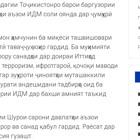
дагии Тоҷикистонро барои баргузории
ои аъзои ИДМ соли оянда дар ҷумҳурӣ
мон ҳамчунин ба миқёси ташвишовари
ӣ таваҷҷуҳ зоҳир гардид. Ба муҳимияти
ру санадҳои дар доираи Иттиҳод
 терроризм, ифротгароӣ, қочоқи маводи
ар зуҳуроти ҷиноятҳои муташаккили
арурати андешидани тадбирҳо оид ба
ёрии ИДМ дар бахши амният таъкид
ии Шурои сарони давлатҳои аъзои
арор ва санад қабул гардид. Раёсат дар
сия гузашт.