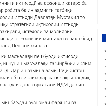
амнияти иқтисодӣ ва афзоиши хатарҳо ба
ар робита ба ин аҳамияти татбиқи
содии Иттиҳоди Давлатҳои Мустақил то
иқи стратегияи иқтисодии Иттиҳоди
захиравӣ, истеҳсолӣ ва молиявии
қтисодию геосиёсии минтақа ва ҷаҳон бояд
оштанд Пешвои миллат.
 ки масъалаҳои пешбурди иқтисоди
з», инчунин масъалаҳои тағйирёбии иқлим
нанд. Дар ин замина азми Тоҷикистон
аи об ва иқлим дар сатҳи ҷаҳонӣ тасдиқ
созандаи давлатҳои аъзои ИДМ дар ин
 минбаъдаи рӯзномаи фарҳангӣ ва