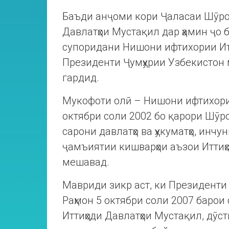
Баъди анҷоми кори Ҷаласаи Шӯрои
Давлатҳои Мустақил дар ҳамин ҷо
супоридани Нишони ифтихории Итт
Президенти Ҷумҳурии Узбекистон 
гардид.
Мукофоти олӣ – Нишони ифтихории
октябри соли 2002 бо қарори Шӯро
сарони давлатҳо ва ҳукуматҳо, инч
ҷамъиятии кишварҳои аъзои Иттиҳ
мешавад.
Мавриди зикр аст, ки Президенти
Раҳмон 5 октябри соли 2007 барои 
Иттиҳоди Давлатҳои Мустақил, дӯстӣ