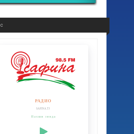
ос
РАДИО
SAFINA.TJ
Пахши зинда