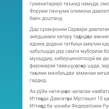
гуманитариро таъкид намуда, омо
Форуми панҷуми олимони давлатҳ
баён доштанд.
Дар суханронии Сарвари давлата
зиёдшавии хатару таҳдидҳои амният
идома додани татбиқи амалии қаро
қабулшуда дар самти мубориза бо
мухаддир, киберҷинояткорӣ ва диг
фаромарзӣ таваҷҷуҳ зоҳир шуда, з
таҳкими минбаъдаи заминаи меъ
гардид.
Аз рӯйи натиҷаҳои ҷаласаи навбат
Иттиҳоди Давлатҳои Мустақил 15 қ
Иттиҳод ба ҷониби Федератсияи Ру