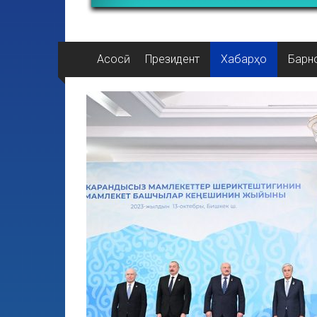
Асосӣ
Президент
Хабарҳо
Барн