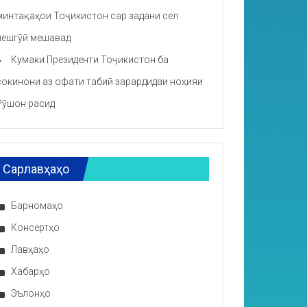
минтақаҳои Тоҷикистон сар задани сел
пешгӯӣ мешавад
Кумаки Президенти Тоҷикистон ба
сокинони аз офати табиӣ зарардидаи ноҳияи
Рӯшон расид
Сарлавҳаҳо
Барномаҳо
Консертҳо
Лавҳаҳо
Хабарҳо
Эълонҳо