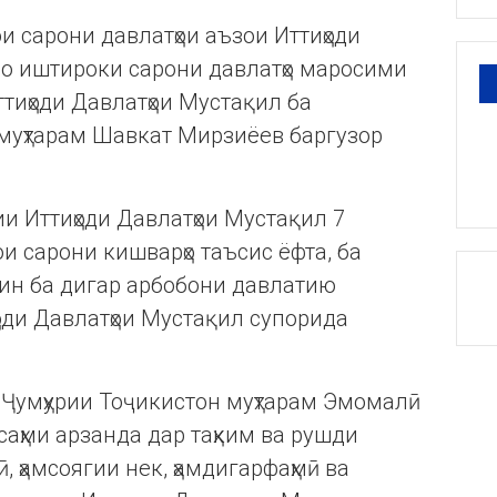
 сарони давлатҳои аъзои Иттиҳоди
 бо иштироки сарони давлатҳо маросими
иҳоди Давлатҳои Мустақил ба
муҳтарам Шавкат Мирзиёев баргузор
 Иттиҳоди Давлатҳои Мустақил 7
и сарони кишварҳо таъсис ёфта, ба
унин ба дигар арбобони давлатию
оди Давлатҳои Мустақил супорида
 Ҷумҳурии Тоҷикистон муҳтарам Эмомалӣ
саҳми арзанда дар таҳким ва рушди
, ҳамсоягии нек, ҳамдигарфаҳмӣ ва