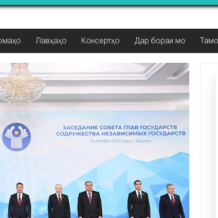
омаҳо
Лавҳаҳо
Консертҳо
Дар бораи мо
Там