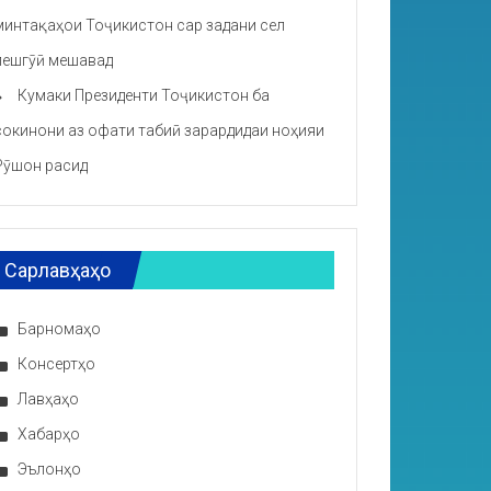
минтақаҳои Тоҷикистон сар задани сел
пешгӯӣ мешавад
Кумаки Президенти Тоҷикистон ба
сокинони аз офати табиӣ зарардидаи ноҳияи
Рӯшон расид
Сарлавҳаҳо
Барномаҳо
Консертҳо
Лавҳаҳо
Хабарҳо
Эълонҳо