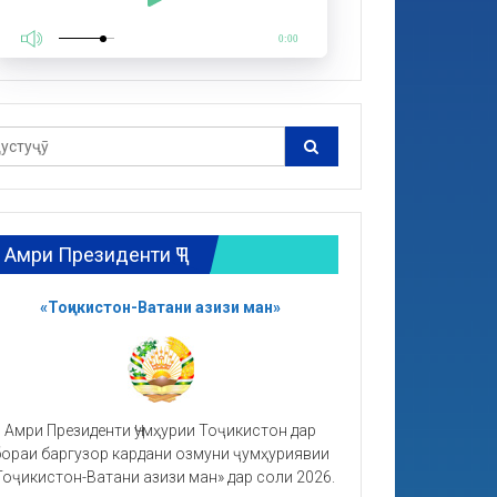
0:00
Амри Президенти ҶТ
«Тоҷикистон-Ватани азизи ман»
Амри Президенти Ҷумҳурии Тоҷикистон дар
ораи баргузор кардани озмуни ҷумҳуриявии
Тоҷикистон-Ватани азизи ман» дар соли 2026.