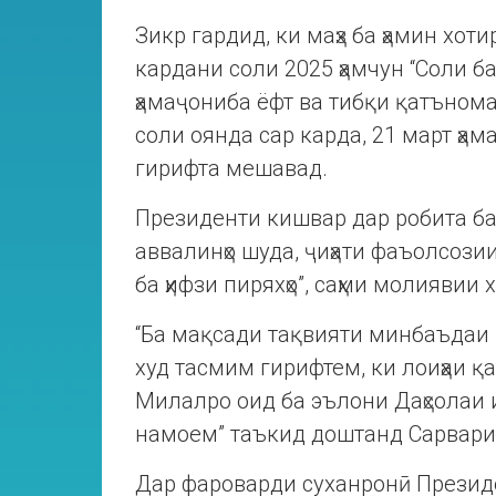
Зикр гардид, ки маҳз ба ҳамин хот
кардани соли 2025 ҳамчун “Соли б
ҳамаҷониба ёфт ва тибқи қатъно
соли оянда сар карда, 21 март ҳама
гирифта мешавад.
Президенти кишвар дар робита ба 
аввалинҳо шуда, ҷиҳати фаъолсоз
ба ҳифзи пиряхҳо”, саҳми молиявии 
“Ба мақсади тақвияти минбаъдаи 
худ тасмим гирифтем, ки лоиҳаи
Милалро оид ба эълони Даҳсолаи 
намоем” таъкид доштанд Сарвари
Дар фароварди суханронӣ Президе