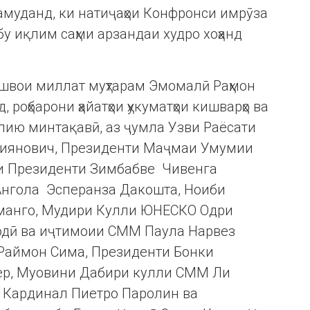
амуданд, ки натиҷаҳои Конфронси имрӯза
бу иқлим саҳми арзандаи худро хоҳанд
ешвои миллат муҳтарам Эмомалӣ Раҳмон
 роҳбарони ҳайатҳои ҳукуматҳои кишварҳо ва
лию минтақавӣ, аз ҷумла Узви Раёсати
виянович, Президенти Маҷмаи Умумии
и Президенти Зимбабве Чивенга
Ангола Эсперанза Дакошта, Ноиби
манго, Мудири Кулли ЮНЕСКО Одри
одӣ ва иҷтимоии СММ Паула Нарвез
 Раймон Сима, Президенти Бонки
ер, Муовини Дабири кулли СММ Ли
, Кардинал Пиетро Паролин ва