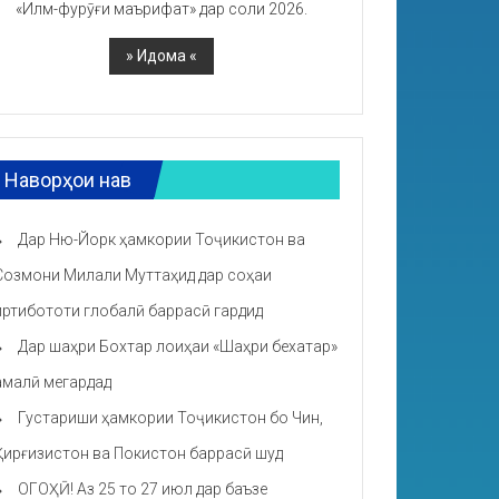
«Илм-фурӯғи маърифат» дар соли 2026.
Наворҳои нав
Дар Ню-Йорк ҳамкории Тоҷикистон ва
Созмони Милали Муттаҳид дар соҳаи
иртибототи глобалӣ баррасӣ гардид
Дар шаҳри Бохтар лоиҳаи «Шаҳри бехатар»
амалӣ мегардад
Густариши ҳамкории Тоҷикистон бо Чин,
Қирғизистон ва Покистон баррасӣ шуд
ОГОҲӢ! Аз 25 то 27 июл дар баъзе