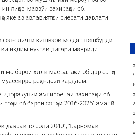
 ин лиҳоз, мавзӯи захираҳои об,
ҳо яке аз авлавиятҳои сиёсати давлати
ки фаъолияти кишвари мо дар пешбурди
лии иқлим нуктаи дигари мавриди
 мо барои ҳалли масъалаҳои об дар сатҳи
 муассирро роҳандозӣ кардаем.
а идоракунии ҳамгироёнаи захираҳои об
 соҳаи об барои солҳои 2016-2025” амалӣ
ои давраи то соли 2040”, “Барномаи