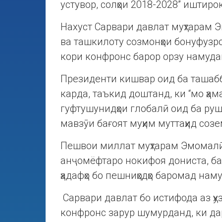
устувор, солҳои 2018-2028” иштиро
Нахуст Сарвари давлат муҳтарам Эм
ва ташкилоту созмонҳои бонуфузр
кори конфронс барор орзу намуда
Президенти кишвар оид ба ташаб
карда, таъкид доштанд, ки “мо ҳам
гуфтушунидҳои глобалӣ оид ба руш
мавзӯи бағоят муҳим муттаҳид созе
Пешвои миллат муҳтарам Эмомалӣ 
анҷомёфтаро нокифоя дониста, бар
ҳадафҳо бо пешниҳодҳо баромад нам
Сарвари давлат бо истифода аз ҳу
конфронс зарур шумурданд, ки дар