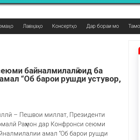
омаҳо
Лавҳаҳо
Консертҳо
Дар бораи мо
Там
еюми байналмилалӣ оид ба
амал “Об барои рушди устувор,
миллӣ – Пешвои миллат, Президенти
момалӣ Раҳмон дар Конфронси сеюми
айналмилалии амал “Об барои рушди