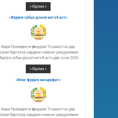
«Фурӯғи субҳи доноӣ китоб аст»
Амри Президенти Ҷумҳурии Тоҷикистон дар
ораи баргузор кардани озмуни ҷумҳуриявии
Фурӯғи субҳи доноӣ китоб аст» дар соли 2026.
«Илм-фурӯғи маърифат»
Амри Президенти Ҷумҳурии Тоҷикистон дар
ораи баргузор кардани озмуни ҷумҳуриявии