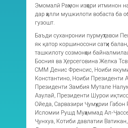
Эмомалӣ Раҳмон изҳори итминон н
дар ҳалли мушкилоти вобаста ба о
гузошт.
Баъди суханронии пурмуҳтавои П
як қатор коршиносони сатҳи баланд,
ташкилоту созмонҳои байналмила
Босния ва Ҳерсеговина Желка Тс
СММ Денис Френсис, Ноиби якум
Константино, Ноиби Президенти 
Президенти Замбия Мутале Налу
Азулай, Президенти Шурои иқтис
Ойеда, Сарвазири Ҷумҳурии Габон
Исломии Рушд Муҳаммад Ал-Ҷасс
Ҷунхуа, Котиби давлатии Ватикан