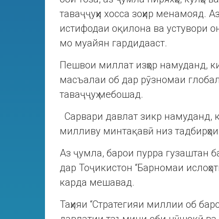
таваҷҷуҳи хосса зоҳир менамояд. Аз
истифодаи оқилона ва устувори он
мо муайян гардидааст.
Пешвои миллат изҳор намуданд, 
масъалаи об дар рӯзномаи глоба
таваҷҷуҳ мебошад.
Сарвари давлат зикр намуданд, ки
милливу минтақавӣ низ тадбирҳои
Аз ҷумла, барои пурра гузаштан б
дар Тоҷикистон “Барномаи ислоҳоти
карда мешавад.
Таҳияи “Стратегияи миллии об бар