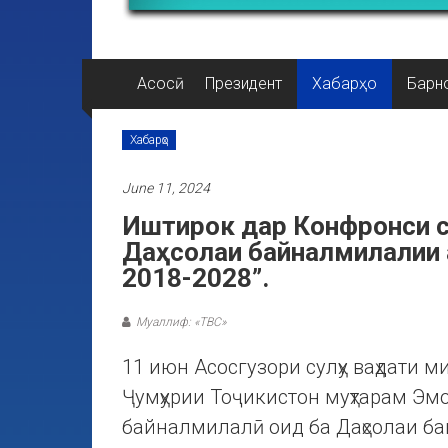
Асосӣ
Президент
Хабарҳо
Барн
Хабарҳо
June 11, 2024
Иштирок дар Конфронси с
Даҳсолаи байналмилалии 
2018-2028”.
Муаллиф: «ТВС»
11 июн Асосгузори сулҳу ваҳдати 
Ҷумҳурии Тоҷикистон муҳтарам Э
байналмилалӣ оид ба Даҳсолаи б