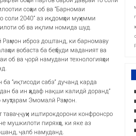
рафъи обҳои партов барои давраи то соли
илоотии соҳаи об ва “Барномаи
 соли 2040” аз иқдомҳои муҳимми
илоти об ва иқлим номида шуд.
 Раҳмон иброз доштанд, ки барномаву
лаҳои вобаста ба беҳбуди маданият ва
и об ва ҷорӣ намудани технологияҳои
нд.
н ба “иқтисоди сабз” дучанд карда
идан ба ин ҳадаф нақши калидӣ доранд”
 муҳтарам Эмомалӣ Раҳмон.
 таваҷҷуҳи иштирокдорони конфронсро
е мушкилоти пиряхҳо, ки яке аз
ошанд, ҷалб намуданд.