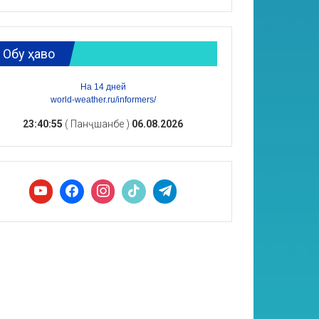
Обу ҳаво
На 14 дней
world-weather.ru/informers/
23:40:56
( Панҷшанбе )
06.08.2026