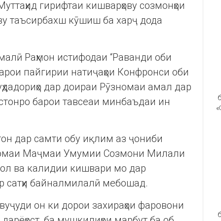
ттаҳид гирифтаи кишварҳову созмонҳои
ву таъсирбахш кӯшиш ба харҷ дода
малӣ Раҳмон истифодаи “Раванди оби
барои пайгирии натиҷаҳои Конфронси оби
уҳдадориҳо дар доираи Рӯзномаи амал дар
б
истонро барои тавсеаи минбаъдаи ин
«
он дар самти обу иқлим аз ҷониби
ъномаи Маҷмаи Умумии Созмони Милали
ъол ва калидии кишвари мо дар
р сатҳи байналмилалӣ мебошад.
 вуҷуди он ки дорои захираҳои фаровони
б
а дарёҳост, ба мушкилиҳои марбут ба об