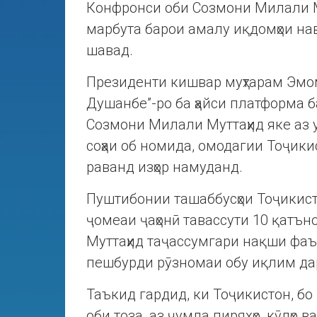
Конфронси оби Созмони Милали Му
марбута барои амалу иқдомҳои на
шавад.
Президенти кишвар муҳтарам Эмо
Душанбе”-ро ба ҳайси платформа 
Созмони Милали Муттаҳид яке аз 
соҳаи об номида, омодагии Тоҷик
раванд изҳор намуданд.
Пуштибонии ташаббусҳои Тоҷикист
ҷомеаи ҷаҳонӣ тавассути 10 қат
Муттаҳид таҷассумгари нақши фа
пешбурди рӯзномаи обу иқлим да
Таъкид гардид, ки Тоҷикистон, бо
оби тоза, аз ҷумла пиряхҳо, кӯлҳо в