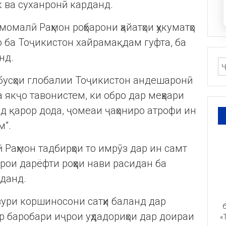
к ва суханронӣ карданд.
омалӣ Раҳмон роҳбарони ҳайатҳои ҳукуматҳо
о ба Тоҷикистон хайрамақдам гуфта, ба
нд.
бусҳои глобалии Тоҷикистон андешаронӣ
а якҷо тавонистем, ки обро дар меҳвари
д қарор дода, ҷомеаи ҷаҳониро атрофи ин
м”.
Раҳмон тадбирҳои то имрӯз дар ин самт
ои дарёфти роҳҳои нави расидан ба
уданд.
зури коршиносони сатҳи баланд дар
б
 баробари иҷрои уҳдадориҳои дар доираи
«