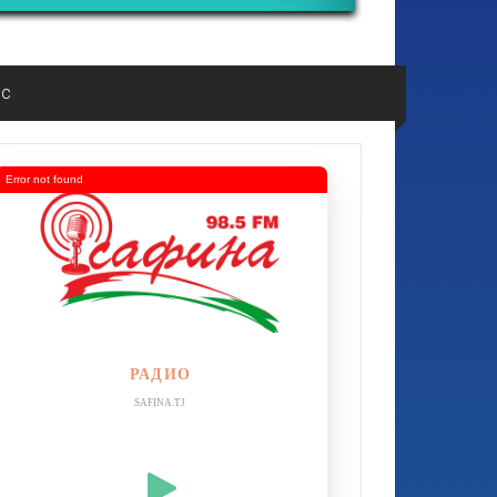
ос
Error not found
РАДИО
SAFINA.TJ