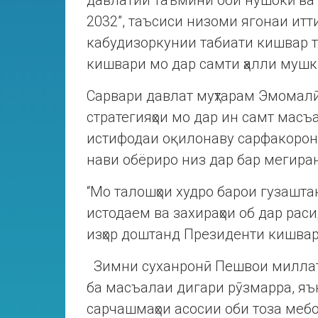
давлатии таъмини оби нӯшокӣ ва 
2032”, таъсиси низоми ягонаи итт
кабудизоркунии табиати кишвар то
кишвари мо дар самти ҳалли мушк
Сарвари давлат муҳтарам Эмомалӣ
стратегияҳои мо дар ин самт масъа
истифодаи оқилонаву сарфакорона
нави обёриро низ дар бар мегира
“Мо талошҳои худро барои гузашта
истодаем ва захираҳои об дар рас
изҳор доштанд Президенти кишвар
Зимни суханронӣ Пешвои миллат
ба масъалаи дигари рӯзмарра, яън
сарчашмаҳои асосии оби тоза меб