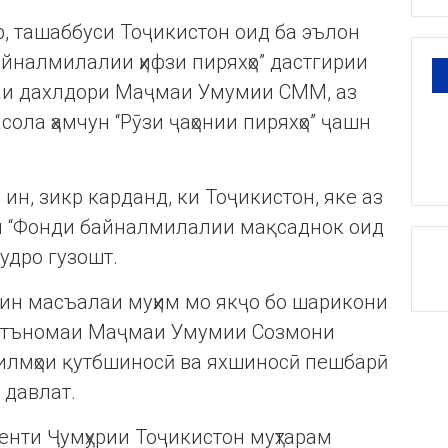
ир, ташаббуси Тоҷикистон оид ба эълон
айналмилалии ҳифзи пиряхҳо” дастгирии
маи дахлдори Маҷмаи Умумии СММ, аз
сола ҳамчун “Рӯзи ҷаҳонии пиряхҳо” ҷашн
ин, зикр карданд, ки Тоҷикистон, яке аз
ии “Фонди байналмилалии мақсаднок оид
худро гузошт.
ин масъалаи муҳим мо якҷо бо шарикони
 қатъномаи Маҷмаи Умумии Созмони
илмҳои қутбшиносӣ ва яхшиносӣ пешбарӣ
 давлат.
нти Ҷумҳурии Тоҷикистон муҳтарам