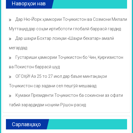
Наворҳои нав
Дар Ню-Йорк ҳамкории Тоҷикистон ва Созмони Милали
Муттаҳид дар соҳаи иртибототи глобалӣ баррасӣ гардид
Дар шаҳри Бохтар лоиҳаи «Шаҳри бехатар» амалӣ
мегардад
Густариши ҳамкории Тоҷикистон бо Чин, Қирғизистон
ва Покистон баррасӣ шуд
ОГОҲӢ! Аз 25 то 27 июл дар баъзе минтақаҳои
Тоҷикистон сар задани сел пешгӯӣ мешавад
Кумаки Президенти Тоҷикистон ба сокинони аз офати
табиӣ зарардидаи ноҳияи Рӯшон расид
Сарлавҳаҳо