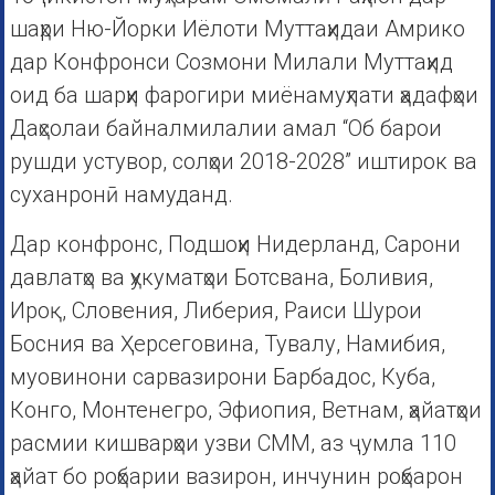
шаҳри Ню-Йорки Иёлоти Муттаҳидаи Амрико
дар Конфронси Созмони Милали Муттаҳид
оид ба шарҳи фарогири миёнамуҳлати ҳадафҳои
Даҳсолаи байналмилалии амал “Об барои
рушди устувор, солҳои 2018-2028” иштирок ва
суханронӣ намуданд.
Дар конфронс, Подшоҳи Нидерланд, Сарони
давлатҳо ва ҳукуматҳои Ботсвана, Боливия,
Ироқ, Словения, Либерия, Раиси Шурои
Босния ва Ҳерсеговина, Тувалу, Намибия,
муовинони сарвазирони Барбадос, Куба,
Конго, Монтенегро, Эфиопия, Ветнам, ҳайатҳои
расмии кишварҳои узви СММ, аз ҷумла 110
ҳайат бо роҳбарии вазирон, инчунин роҳбарон