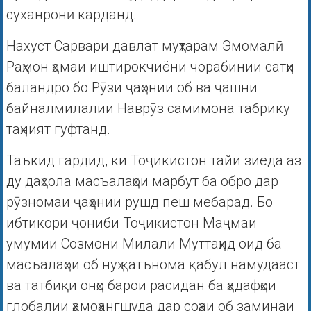
суханронӣ карданд.
Нахуст Сарвари давлат муҳтарам Эмомалӣ
Раҳмон ҳамаи иштирокчиёни чорабинии сатҳи
баландро бо Рӯзи ҷаҳонии об ва ҷашни
байналмилалии Наврӯз самимона табрику
таҳният гуфтанд.
Таъкид гардид, ки Тоҷикистон тайи зиёда аз
ду даҳсола масъалаҳои марбут ба обро дар
рӯзномаи ҷаҳонии рушд пеш мебарад. Бо
ибтикори ҷониби Тоҷикистон Маҷмаи
умумии Созмони Милали Муттаҳид оид ба
масъалаҳои об нуҳ қатънома қабул намудааст
ва татбиқи онҳо барои расидан ба ҳадафҳои
глобалии ҳамоҳангшуда дар соҳаи об заминаи