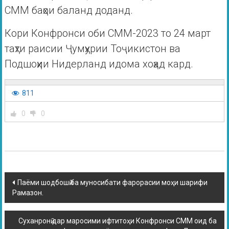
СММ баҳои баланд доданд.
Кори Конфронси оби СММ-2023 то 24 март
таҳти раисии Ҷумҳурии Тоҷикистон ва
Подшоҳии Нидерланд идома хоҳад кард.
811
0
0
Паёми шодбошӣ ба муносибати фарорасии моҳи шарифи
Рамазон.
Суханронӣ дар маросими ифтитоҳи Конфронси СММ оид ба