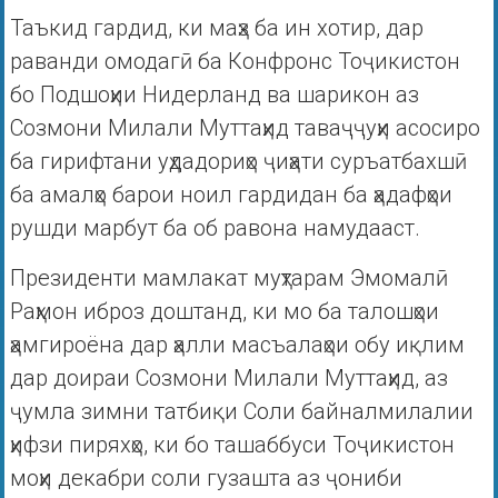
Таъкид гардид, ки маҳз ба ин хотир, дар
раванди омодагӣ ба Конфронс Тоҷикистон
бо Подшоҳии Нидерланд ва шарикон аз
Созмони Милали Муттаҳид таваҷҷуҳи асосиро
ба гирифтани уҳдадориҳо ҷиҳати суръатбахшӣ
ба амалҳо барои ноил гардидан ба ҳадафҳои
рушди марбут ба об равона намудааст.
Президенти мамлакат муҳтарам Эмомалӣ
Раҳмон иброз доштанд, ки мо ба талошҳои
ҳамгироёна дар ҳалли масъалаҳои обу иқлим
дар доираи Созмони Милали Муттаҳид, аз
ҷумла зимни татбиқи Соли байналмилалии
ҳифзи пиряхҳо, ки бо ташаббуси Тоҷикистон
моҳи декабри соли гузашта аз ҷониби