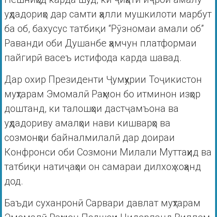
уҳдадориҳо дар самти ҳалли мушкилоти марбут
ба об, бахусус татбиқи “Рӯзномаи амали об”
Раванди оби Душанбе ҳамчун платформаи
пайгирӣ васеъ истифода карда шавад.
Дар охир Президенти Ҷумҳурии Тоҷикистон
муҳтарам Эмомалӣ Раҳмон бо итминон изҳор
доштанд, ки талошҳои дастҷамъона ва
уҳдадориву амалҳои нави кишварҳо ва
созмонҳои байналмилалӣ дар доираи
Конфронси оби Созмони Милали Муттаҳид ва
татбиқи натиҷаҳои он самараи дилхоҳ хоҳанд
дод.
Баъди суханронӣ Сарвари давлат муҳтарам