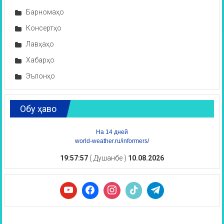
Барномаҳо
Консертҳо
Лавҳаҳо
Хабарҳо
Эълонҳо
Обу ҳаво
На 14 дней
world-weather.ru/informers/
19:57:58
( Душанбе )
10.08.2026