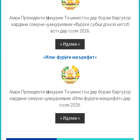
Амри Президенти Ҷумҳурии Тоҷикистон дар бораи баргузор
кардани озмуни ҷумҳуриявии «Фурӯғи субҳи доноӣ китоб
аст» дар соли 2026.
«Илм-фурӯғи маърифат»
Амри Президенти Ҷумҳурии Тоҷикистон дар бораи баргузор
кардани озмуни ҷумҳуриявии «Илм-фурӯғи маърифат» дар
соли 2026.