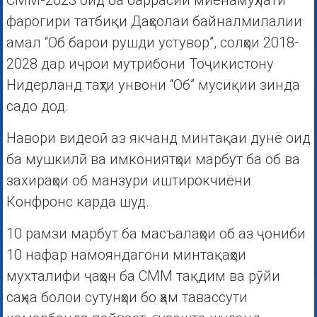
СММ-2023 оид ба баррасии миёнамуҳлати
фарогири татбиқи Даҳсолаи байналмилалии
амал “Об барои рушди устувор”, солҳои 2018-
2028 дар иҷрои мутрибони Тоҷикистону
Нидерланд таҳти унвони “Об” мусиқии зинда
садо дод.
Навори видеоӣ аз якчанд минтақаи дунё оид
ба мушкилӣ ва имкониятҳои марбут ба об ва
захираҳои об манзури иштирокчиёни
Конфронс карда шуд.
10 рамзи марбут ба масъалаҳои об аз ҷониби
10 нафар намояндагони минтақаҳои
мухталифи ҷаҳон ба СММ тақдим ва рӯйи
саҳна болои сутунҳои бо ҳам тавассути