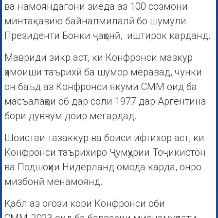
ва намояндагони зиёда аз 100 созмони
минтақавию байналмилалӣ бо шумули
Президенти Бонки ҷаҳонӣ, иштирок карданд.
Мавриди зикр аст, ки Конфронси мазкур
ҳамоиши таърихӣ ба шумор меравад, чунки
он баъд аз Конфронси якуми СММ оид ба
масъалаҳои об дар соли 1977 дар Аргентина
бори дуввум доир мегардад.
Шоистаи тазаккур ва боиси ифтихор аст, ки
Конфронси таърихиро Ҷумҳурии Тоҷикистон
ва Подшоҳии Нидерланд омода карда, онро
мизбонӣ менамоянд.
Қабл аз оғози кори Конфронси оби