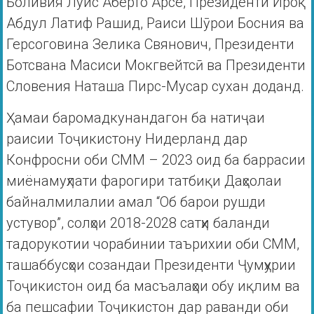
Боливия Луис Аберто Арсе, Президенти Ироқ
Абдул Латиф Рашид, Раиси Шӯрои Босния ва
Герсоговина Зелика Свянович, Президенти
Ботсвана Масиси Мокгвейтсӣ ва Президенти
Словения Наташа Пирс-Мусар сухан доданд.
Ҳамаи баромадкунандагон ба натиҷаи
раисии Тоҷикистону Нидерланд дар
Конфросни оби СММ – 2023 оид ба баррасии
миёнамуҳлати фарогири татбиқи Даҳсолаи
байналмилалии амал “Об барои рушди
устувор”, солҳои 2018-2028 сатҳи баланди
тадорукотии чорабинии таърихии оби СММ,
ташаббусҳои созандаи Президенти Ҷумҳурии
Тоҷикистон оид ба масъалаҳои обу иқлим ва
ба пешсафии Тоҷикистон дар раванди оби