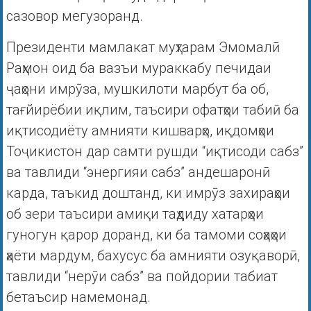
сазовор мегузоранд.
Президенти мамлакат муҳтарам Эмомалӣ
Раҳмон оид ба вазъи мураккабу печидаи
ҷаҳони имрӯза, мушкилоти марбут ба об,
тағйирёбии иқлим, таъсири офатҳои табиӣ ба
иқтисодиёту амнияти кишварҳо, иқдомҳои
Тоҷикистон дар самти рушди “иқтисоди сабз”
ва тавлиди “энергияи сабз” андешаронӣ
карда, таъкид доштанд, ки имрӯз захираҳои
об зери таъсири амиқи таҳдиду хатарҳои
гуногун қарор доранд, ки ба тамоми соҳаҳои
ҳаёти мардум, бахусус ба амнияти озуқаворӣ,
тавлиди “нерӯи сабз” ва пойдории табиат
бетаъсир намемонад.