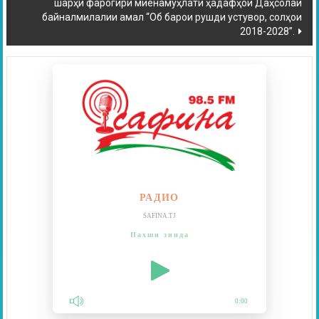
шарҳи фарогири миёнамуҳлати ҳадафҳои Даҳсолаи
байналмилалии амал “Об барои рушди устувор, солҳои
2018-2028”.
РАДИО
SAFINA.TJ
Пахши зинда
0:00