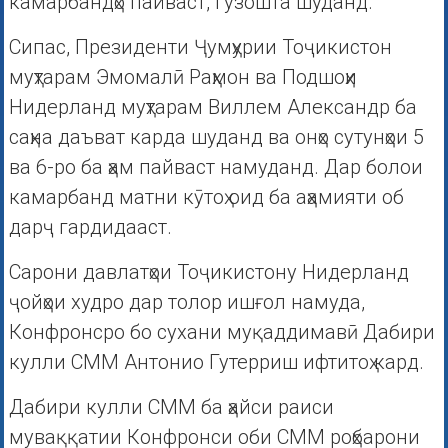
камарбандҳо пайваст, гузошта шуданд.
Сипас, Президенти Ҷумҳурии Тоҷикистон
муҳтарам Эмомалӣ Раҳмон ва Подшоҳи
Нидерланд муҳтарам Виллем Александр ба
саҳна даъват карда шуданд ва онҳо сутунҳои 5
ва 6-ро ба ҳам пайваст намуданд. Дар болои
камарбанд матни кӯтоҳ оид ба аҳамияти об
дарҷ гардидааст.
Сарони давлатҳои Тоҷикистону Нидерланд
ҷойҳои худро дар толор ишғол намуда,
Конфронсро бо сухани муқаддимавӣ Дабири
кулли СММ Антонио Гутерриш ифтитоҳ кард.
Дабири кулли СММ ба ҳайси раиси
муваққатии Конфронси оби СММ роҳбарони