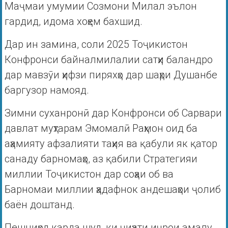
Маҷмаи умумии Созмони Милал эълон
гардид, идома хоҳем бахшид.
Дар ин замина, соли 2025 Тоҷикистон
Конфронси байналмилалии сатҳи баландро
дар мавзӯи ҳифзи пиряхҳо дар шаҳри Душанбе
баргузор намояд.
Зимни суханронӣ дар Конфронси об Сарвари
давлат муҳтарам Эмомалӣ Раҳмон оид ба
аҳамияту афзалияти таҳия ва қабули як қатор
санаду барномаҳо, аз қабили Стратегияи
миллии Тоҷикистон дар соҳаи об ва
Барномаи миллии ҳадафнок андешаҳои ҷолиб
баён доштанд.
Пешниҳод карда шуд, ки ҷиҳати иҷрои амалу