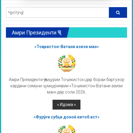
Амри Президенти ҶТ
«Тоҷикистон-Ватани азизи ман»
Амри Президенти Ҷумҳурии Тоҷикистон дар бораи баргузор
кардани озмуни ҷумҳуриявии «Тоҷикистон-Ватани азизи
ман» дар соли 2026.
«Фурӯғи субҳи доноӣ китоб аст»