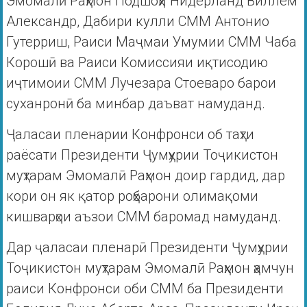
Эмомалӣ Раҳмон Подшоҳи Нидерланд Виллем
Александр, Дабири кулли СММ Антонио
Гутерриш, Раиси Маҷмаи Умумии СММ Чаба
Корошӣ ва Раиси Комиссияи иқтисодию
иҷтимоии СММ Лучезара Стоеваро барои
суханронӣ ба минбар даъват намуданд.
Ҷаласаи пленарии Конфронси об таҳти
раёсати Президенти Ҷумҳурии Тоҷикистон
муҳтарам Эмомалӣ Раҳмон доир гардид, дар
кори он як қатор роҳбарони олимақоми
кишварҳои аъзои СММ баромад намуданд.
Дар ҷаласаи пленарӣ Президенти Ҷумҳурии
Тоҷикистон муҳтарам Эмомалӣ Раҳмон ҳамчун
раиси Конфронси оби СММ ба Президенти