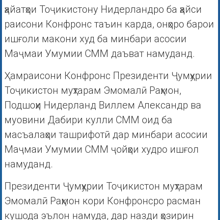
ҳайатҳои Тоҷикистону Нидерландро ба ҳайси
раисони Конфронс таъин карда, онҳоро барои
ишғоли макони худ ба минбари асосии
Маҷмаи Умумии СММ даъват намуданд.
Ҳамраисони Конфронс Президенти Ҷумҳурии
Тоҷикистон муҳтарам Эмомалӣ Раҳмон,
Подшоҳи Нидерланд Виллем Александр ва
муовини Дабири кулли СММ оид ба
масъалаҳои ташрифотӣ дар минбари асосии
Маҷмаи Умумии СММ ҷойҳои худро ишғол
намуданд.
Президенти Ҷумҳурии Тоҷикистон муҳтарам
Эмомалӣ Раҳмон кори Конфронсро расман
кушода эълон намуда, дар назди ҳозирин