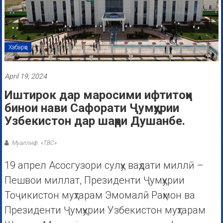
Хабарҳо
April 19, 2024
Иштирок дар маросими ифтитоҳи
бинои нави Сафорати Ҷумҳурии
Узбекистон дар шаҳри Душанбе.
Муаллиф: «ТВС»
19 апрел Асосгузори сулҳу ваҳдати миллӣ –
Пешвои миллат, Президенти Ҷумҳурии
Тоҷикистон муҳтарам Эмомалӣ Раҳмон ва
Президенти Ҷумҳурии Узбекистон муҳтарам