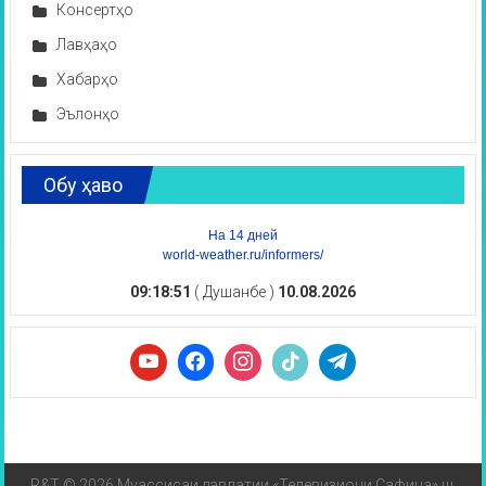
Консертҳо
Лавҳаҳо
Хабарҳо
Эълонҳо
Обу ҳаво
На 14 дней
world-weather.ru/informers/
09:18:52
( Душанбе )
10.08.2026
R&T © 2026 Муассисаи давлатии «Телевизиони Сафина» ш.