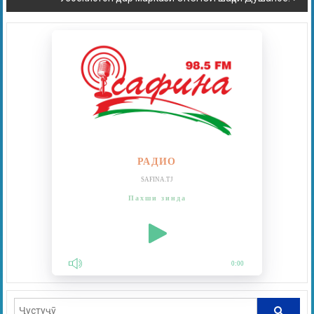
РАДИО
SAFINA.TJ
Пахши зинда
0:00