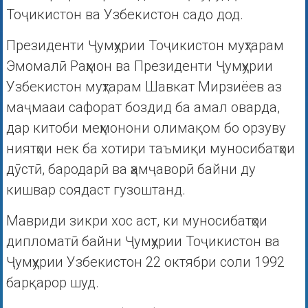
Тоҷикистон ва Узбекистон садо дод.
Президенти Ҷумҳурии Тоҷикистон муҳтарам
Эмомалӣ Раҳмон ва Президенти Ҷумҳурии
Узбекистон муҳтарам Шавкат Мирзиёев аз
маҷмааи сафорат боздид ба амал оварда,
дар китоби меҳмонони олимақом бо орзуву
ниятҳои нек ба хотири таъмиқи муносибатҳои
дӯстӣ, бародарӣ ва ҳамҷаворӣ байни ду
кишвар соядаст гузоштанд.
Мавриди зикри хос аст, ки муносибатҳои
дипломатӣ байни Ҷумҳурии Тоҷикистон ва
Ҷумҳурии Узбекистон 22 октябри соли 1992
барқарор шуд.