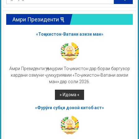
Амри Президенти ҶТ
«Тоҷикистон-Ватани азизи ман»
Амри Президенти Ҷумҳурии Тоҷикистон дар бораи баргузор
кардани озмуни ҷумҳуриявии «Тоҷикистон-Ватани азизи
ман» дар соли 2026.
«Фурӯғи субҳи доноӣ китоб аст»