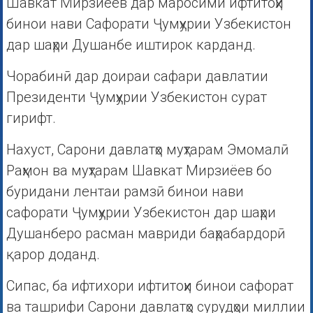
Шавкат Мирзиёев дар маросими ифтитоҳи
бинои нави Сафорати Ҷумҳурии Узбекистон
дар шаҳри Душанбе иштирок карданд.
Чорабинӣ дар доираи сафари давлатии
Президенти Ҷумҳурии Узбекистон сурат
гирифт.
Нахуст, Сарони давлатҳо муҳтарам Эмомалӣ
Раҳмон ва муҳтарам Шавкат Мирзиёев бо
буридани лентаи рамзӣ бинои нави
сафорати Ҷумҳурии Узбекистон дар шаҳри
Душанберо расман мавриди баҳрабардорӣ
қарор доданд.
Сипас, ба ифтихори ифтитоҳи бинои сафорат
ва ташрифи Сарони давлатҳо сурудҳои миллии