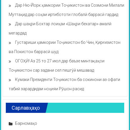
Дар Ню-Йорк ҳамкории Тоҷикистон ва Созмони Милали
Муттаҳид дар соҳаи иртибототи глобалӣ баррасӣ гардид
Дар шаҳри Бохтар лоиҳаи «Шаҳри бехатар» амалӣ
мегардад
Густариши ҳамкории Тоҷикистон бо Чин, Қирғизистон
ва Покистон баррасӣ шуд
ОГОҲӢ! Аз 25 то 27 июл дар баъзе минтақаҳои
Тоҷикистон сар задани сел пешгӯӣ мешавад
Кумаки Президенти Тоҷикистон ба сокинони аз офати
табиӣ зарардидаи ноҳияи Рӯшон расид
Сарлавҳаҳо
Барномаҳо