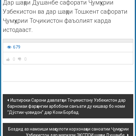
Дар шаҳри Душанбе сафорати Ҷумҳурии
Узбекистон ва дар шаҳри Тошкент сафорати
Ҷумҳурии Тоҷикистон фаъолият карда
истодааст.
679
0
0
Иштироки Сарони давлатҳои Тоҷикистону Узбекистон дар
барномаи фарҳангии арбобони санъати ду кишвар бо номи
“Дӯстии ҷовидон” дар Кохи Борбад.
Боздид аз намоиши маҳсулоти корхонаҳои саноатии Ҷумҳурии
Узбекистон дар маркази ЭКСПОИ шаҳри Душанбе.