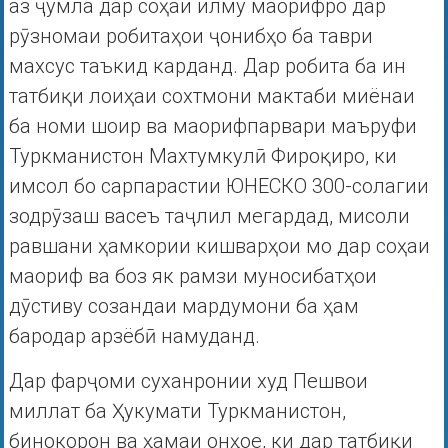
аз ҷумла дар соҳаи илму маорифро дар
рӯзномаи робитаҳои ҷонибҳо ба таври
махсус таъкид карданд. Дар робита ба ин
татбиқи лоиҳаи сохтмони мактаби миёнаи
ба номи шоир ва маорифпарвари маъруфи
Туркманистон Махтумкулӣ Фироқиро, ки
имсол бо сарпарастии ЮНЕСКО 300-солагии
зодрӯзаш васеъ таҷлил мегардад, мисоли
равшани ҳамкории кишварҳои мо дар соҳаи
маориф ва боз як рамзи муносибатҳои
дӯстиву созандаи мардумони ба ҳам
бародар арзёбӣ намуданд.
Дар фарҷоми суханронии худ Пешвои
миллат ба Ҳукумати Туркманистон,
бинокорон ва ҳамаи онҳое, ки дар татбиқи