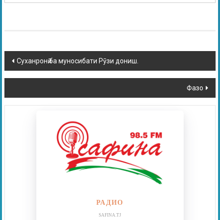
Суханронӣ ба муносибати Рӯзи дониш.
Фазо
РАДИО
SAFINA.TJ