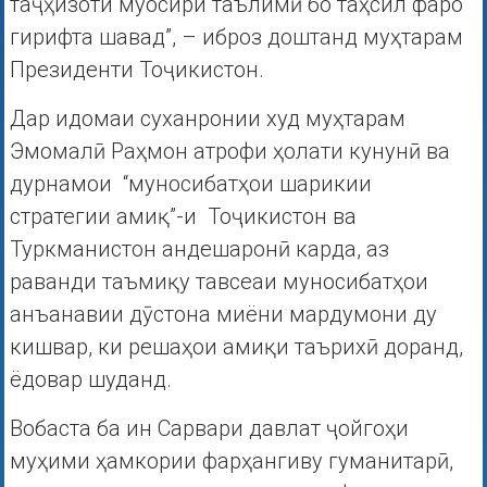
таҷҳизоти муосири таълимӣ бо таҳсил фаро
гирифта шавад”, – иброз доштанд муҳтарам
Президенти Тоҷикистон.
Дар идомаи суханронии худ муҳтарам
Эмомалӣ Раҳмон атрофи ҳолати кунунӣ ва
дурнамои “муносибатҳои шарикии
стратегии амиқ”-и Тоҷикистон ва
Туркманистон андешаронӣ карда, аз
раванди таъмиқу тавсеаи муносибатҳои
анъанавии дӯстона миёни мардумони ду
кишвар, ки решаҳои амиқи таърихӣ доранд,
ёдовар шуданд.
Вобаста ба ин Сарвари давлат ҷойгоҳи
муҳими ҳамкории фарҳангиву гуманитарӣ,