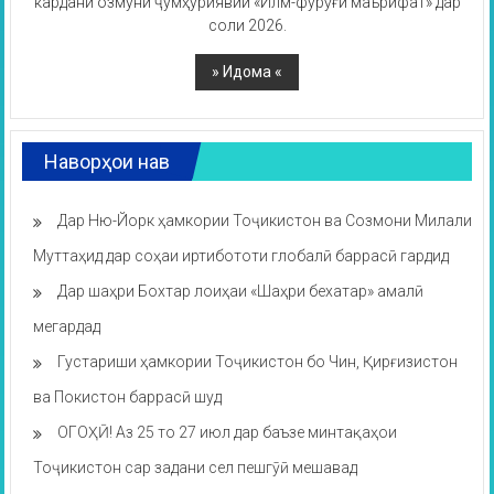
кардани озмуни ҷумҳуриявии «Илм-фурӯғи маърифат» дар
соли 2026.
Наворҳои нав
Дар Ню-Йорк ҳамкории Тоҷикистон ва Созмони Милали
Муттаҳид дар соҳаи иртибототи глобалӣ баррасӣ гардид
Дар шаҳри Бохтар лоиҳаи «Шаҳри бехатар» амалӣ
мегардад
Густариши ҳамкории Тоҷикистон бо Чин, Қирғизистон
ва Покистон баррасӣ шуд
ОГОҲӢ! Аз 25 то 27 июл дар баъзе минтақаҳои
Тоҷикистон сар задани сел пешгӯӣ мешавад