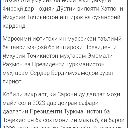
таҳсилоти умумии ба номи Махтумкулӣ
Фироқӣ дар ноҳияи Дӯстии вилояти Хатлони
Ҷумҳурии Тоҷикистон иштирок ва суханронӣ
карданд.
Маросими ифтитоҳи ин муассисаи таълимӣ
ба таври маҷозӣ бо иштироки Президенти
Ҷумҳурии Тоҷикистон муҳтарам Эмомалӣ
Раҳмон ва Президенти Туркманистон
муҳтарам Сердар Бердимухамедов сурат
гирифт.
Қобили зикр аст, ки Сарони ду давлат моҳи
майи соли 2023 дар доираи сафари
давлатии Президенти Туркманистон ба
Тоҷикистон ба сохтмони ин мактаб, ки барои