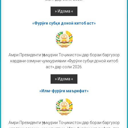
«Фурӯғи субҳи доноӣ китоб аст»
Амри Президенти Ҷумҳурии Тоҷикистон дар бораи баргузор
кардани озмуни ҷумҳуриявии «Фурӯғи субҳи доноӣ китоб
аст» дар соли 2026.
«Илм-фурӯғи маърифат»
Амри Президенти Ҷумҳурии Тоҷикистон дар бораи баргузор