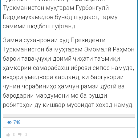
Туркманистон муҳтарам Гурбонгулӣ
Бердимухамедов бунёд шудааст, гарму
самимӣ шодбош гуфтанд.
Зимни суханронии худ Президенти
Туркманистон ба муҳтарам Эмомалӣ Раҳмон
барои таваҷҷуҳи доимӣ ҷиҳати таъмиқи
ҳамкории самарабахш ибрози сипос намуда,
изҳори умедворӣ карданд, ки баргузории
чунин чорабиниҳо ҳамчун рамзи дӯстӣ ва
бародарии мардумони мо ба рушди
робитаҳои ду кишвар мусоидат хоҳад намуд.
748
0
0