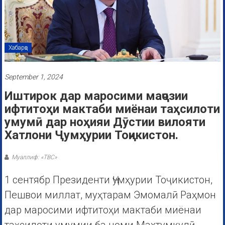
Хабарҳо
September 1, 2024
Иштирок дар маросими маҷозии
ифтитоҳи мактаби миёнаи таҳсилоти
умумӣ дар ноҳияи Дӯстии вилояти
Хатлони Ҷумҳурии Тоҷикистон.
Муаллиф: «ТВС»
1 сентябр Президенти Ҷумҳурии Тоҷикистон,
Пешвои миллат, муҳтарам Эмомалӣ Раҳмон
дар маросими ифтитоҳи мактаби миёнаи