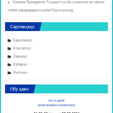
Кумаки Президенти Тоҷикистон ба сокинони аз офати
табиӣ зарардидаи ноҳияи Рӯшон расид
Сарлавҳаҳо
Барномаҳо
Консертҳо
Лавҳаҳо
Хабарҳо
Эълонҳо
Обу ҳаво
На 14 дней
world-weather.ru/informers/