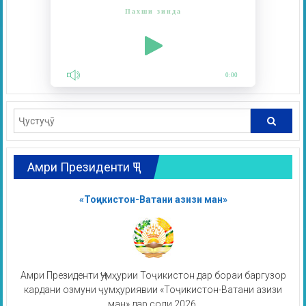
Пахши зинда
0:00
Амри Президенти ҶТ
«Тоҷикистон-Ватани азизи ман»
Амри Президенти Ҷумҳурии Тоҷикистон дар бораи баргузор
кардани озмуни ҷумҳуриявии «Тоҷикистон-Ватани азизи
ман» дар соли 2026.