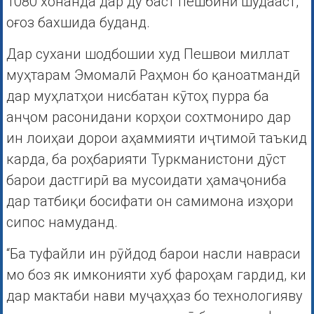
1080 хонанда дар ду баст пешбинӣ шудааст,
оғоз бахшида буданд.
Дар сухани шодбошии худ Пешвои миллат
муҳтарам Эмомалӣ Раҳмон бо қаноатмандӣ
дар муҳлатҳои нисбатан кӯтоҳ пурра ба
анҷом расонидани корҳои сохтмониро дар
ин лоиҳаи дорои аҳаммияти иҷтимоӣ таъкид
карда, ба роҳбарияти Туркманистони дӯст
барои дастгирӣ ва мусоидати ҳамаҷониба
дар татбиқи босифати он самимона изҳори
сипос намуданд.
“Ба туфайли ин рӯйдод барои насли навраси
мо боз як имконияти хуб фароҳам гардид, ки
дар мактаби нави муҷаҳҳаз бо технологияву