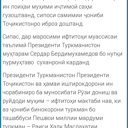
ин лоиҳаи муҳими иҷтимоӣ саҳм
гузоштаанд, сипоси самимии ҷониби
Тоҷикистонро иброз доштанд.
Сипас, дар маросими ифтитоҳи муассисаи
таълимӣ Президенти Туркманистон
муҳтарам Сердар Бердимухамедов бо нутқи
пурмуҳтаво суханронӣ карданд.
Президенти Туркманистон Президенти
Тоҷикистон ва ҳамаи иштирокдорони ин
чорабиниро ба муносибати Рӯзи дониш ва
руйдоди муҳим – ифтитоҳи мактаби нав, ки
аз ҷониби бинокорони туркман бо
ташаббуси Пешвои миллии мардуми
туркман – Раиси Халқ Маслаҳатии