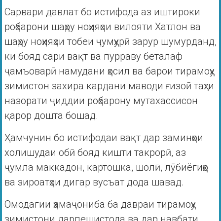
Сарвари давлат бо истифода аз иштироки
роҳбарони шаҳру ноҳияҳои вилояти Хатлон ва
шаҳру ноҳияҳои тобеи ҷумҳурӣ зарур шумурданд,
ки бояд сари вақт ва пурраву беталаф
ҷамъоварӣ намудани ҳосил ва барои тирамоҳу
зимистон захира кардани маводи ғизоӣ таҳти
назорати ҷиддии роҳбарону мутахассисон
қарор дошта бошад.
Ҳамчунин бо истифодаи вақт дар заминҳои
холишудаи обӣ бояд кишти такрорӣ, аз
ҷумла маккадон, картошка, шолӣ, лӯбиёгиҳо
ва зироатҳои дигар вусъат дода шавад.
Омодагии ҳамаҷониба ба давраи тирамоҳу
зимистони дарпешистода ва дар навбати