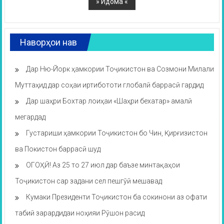
Наворҳои нав
Дар Ню-Йорк ҳамкории Тоҷикистон ва Созмони Милали
Муттаҳид дар соҳаи иртибототи глобалӣ баррасӣ гардид
Дар шаҳри Бохтар лоиҳаи «Шаҳри бехатар» амалӣ
мегардад
Густариши ҳамкории Тоҷикистон бо Чин, Қирғизистон
ва Покистон баррасӣ шуд
ОГОҲӢ! Аз 25 то 27 июл дар баъзе минтақаҳои
Тоҷикистон сар задани сел пешгӯӣ мешавад
Кумаки Президенти Тоҷикистон ба сокинони аз офати
табиӣ зарардидаи ноҳияи Рӯшон расид