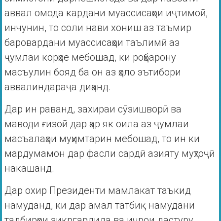
аввал омода кардани муассисаҳои иҷтимоӣ,
инчунин, то соли нави хониш аз таъмир
баровардани муассисаҳои таълимӣ аз
ҷумлаи корҳое мебошад, ки роҳбарону
масъулин бояд ба он аз ҳоло эътибори
аввалиндараҷа диҳанд.
Дар ин раванд, захираи сӯзишворӣ ва
маводи ғизоӣ дар ҳар як оила аз ҷумлаи
масъалаҳои муҳимтарин мебошад, то ин ки
мардумамон дар фасли сардӣ азияту муҳтоҷӣ
накашанд.
Дар охир Президенти мамлакат таъкид
намуданд, ки дар амал татбиқ намудани
тадбирҳои зикргардида ва иҷрои дастуру