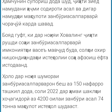
Ҳамчунин супориш дода шуд, ҷиҳати зиёд
намудани ҳаҷми содироти асал ва дигар
намудҳои маҳсулоти занбӯриасалпарварӣ
чораҷӯӣ карда шавад.
Бояд гуфт, ки дар ноҳияи Ховалинг ҷиҳати
рушди соҳаи занбӯриасалпарварӣ
имкониятҳои васеъ мавҷуд буда, солҳои охир
нишондиҳандаҳои истеҳсолии соҳа афзоиш ёфта
истодаанд.
Ҳоло дар ноҳия шумораи
занбӯриасалпарварон беш аз 150 нафарро
ташкил дода, соли 2022 дар ҳамаи шаклҳои
хоҷагидорӣ аз 4200 оилаи занбӯри асал 74
тонна маҳсулот истеҳсол шудааст.