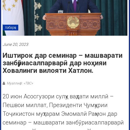
Хабарҳо
June 20, 2023
Иштирок дар семинар – машварати
занбӯриасалпарварӣ дар ноҳияи
Ховалинги вилояти Хатлон.
Муаллиф: «ТВС»
20 июн Асосгузори сулҳу ваҳдати миллӣ –
Пешвои миллат, Президенти Ҷумҳурии
Тоҷикистон муҳтарам Эмомалӣ Раҳмон дар
семинар – машварати занбӯриасалпарварӣ