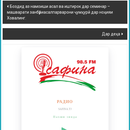
Боздид аз намоиши асал ва иштирок дар семинар –
машварати занбӯриасалпарварони ҷумҳурӣ дар ноҳияи
Ховалинг.
Дар деҳа
РАДИО
SAFINA.TJ
Пахши зинда