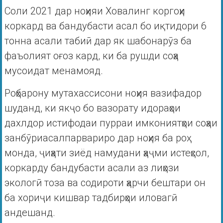
Соли 2021 дар ноҳияи Ховалинг коргоҳи
коркард ва бандубасти асал бо иқтидори 6
тонна асали табиӣ дар як шабонарӯз ба
фаъолият оғоз кард, ки ба рушди соҳа
мусоидат менамояд.
Роҳбарону мутахассисони ноҳия вазифадор
шуданд, ки якҷо бо вазорату идораҳои
дахлдор истифодаи пурраи имкониятҳои соҳаи
занбӯриасалпарвариро дар ноҳия ба роҳ
монда, ҷиҳати зиёд намудани ҳаҷми истеҳсол,
коркарду бандубасти асали аз лиҳози
экологӣ тоза ва содироти ҳарчи бештари он
ба хориҷи кишвар тадбирҳои иловагӣ
андешанд.