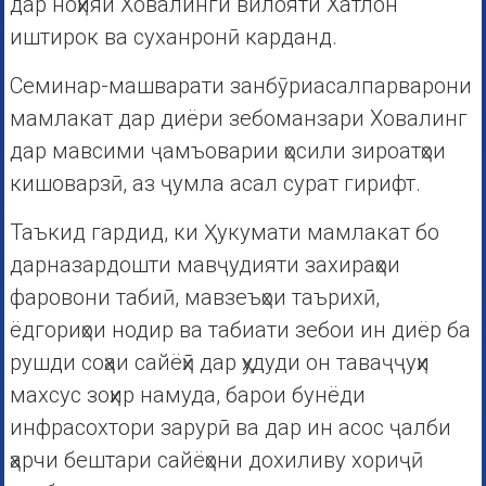
дар ноҳияи Ховалинги вилояти Хатлон
иштирок ва суханронӣ карданд.
Семинар-машварати занбӯриасалпарварони
мамлакат дар диёри зебоманзари Ховалинг
дар мавсими ҷамъоварии ҳосили зироатҳои
кишоварзӣ, аз ҷумла асал сурат гирифт.
Таъкид гардид, ки Ҳукумати мамлакат бо
дарназардошти мавҷудияти захираҳои
фаровони табиӣ, мавзеъҳои таърихӣ,
ёдгориҳои нодир ва табиати зебои ин диёр ба
рушди соҳаи сайёҳӣ дар ҳудуди он таваҷҷуҳи
махсус зоҳир намуда, барои бунёди
инфрасохтори зарурӣ ва дар ин асос ҷалби
ҳарчи бештари сайёҳони дохиливу хориҷӣ