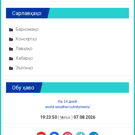
Сарлавҳаҳо
Барномаҳо
Консертҳо
Лавҳаҳо
Хабарҳо
Эълонҳо
Обу ҳаво
На 14 дней
world-weather.ru/informers/
19:23:51
( Ҷумъа )
07.08.2026