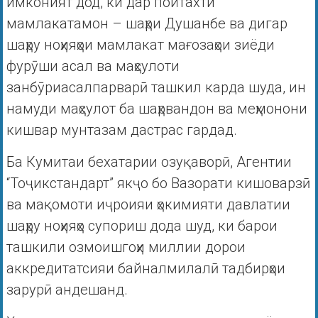
имконият дод, ки дар пойтахти
мамлакатамон – шаҳри Душанбе ва дигар
шаҳру ноҳияҳои мамлакат мағозаҳои зиёди
фурӯши асал ва маҳсулоти
занбӯриасалпарварӣ ташкил карда шуда, ин
намуди маҳсулот ба шаҳрвандон ва меҳмонони
кишвар мунтазам дастрас гардад.
Ба Кумитаи бехатарии озуқаворӣ, Агентии
“Тоҷикстандарт” якҷо бо Вазорати кишоварзӣ
ва мақомоти иҷроияи ҳокимияти давлатии
шаҳру ноҳияҳо супориш дода шуд, ки барои
ташкили озмоишгоҳи миллии дорои
аккредитатсияи байналмилалӣ тадбирҳои
зарурӣ андешанд.