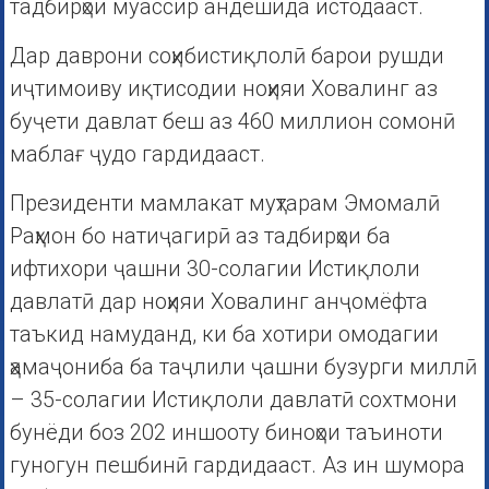
тадбирҳои муассир андешида истодааст.
Дар даврони соҳибистиқлолӣ барои рушди
иҷтимоиву иқтисодии ноҳияи Ховалинг аз
буҷети давлат беш аз 460 миллион сомонӣ
маблағ ҷудо гардидааст.
Президенти мамлакат муҳтарам Эмомалӣ
Раҳмон бо натиҷагирӣ аз тадбирҳои ба
ифтихори ҷашни 30-солагии Истиқлоли
давлатӣ дар ноҳияи Ховалинг анҷомёфта
таъкид намуданд, ки ба хотири омодагии
ҳамаҷониба ба таҷлили ҷашни бузурги миллӣ
– 35-солагии Истиқлоли давлатӣ сохтмони
бунёди боз 202 иншооту биноҳои таъиноти
гуногун пешбинӣ гардидааст. Аз ин шумора