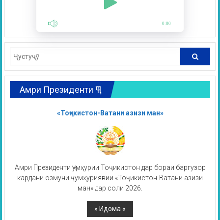
0:00
Амри Президенти ҶТ
«Тоҷикистон-Ватани азизи ман»
Амри Президенти Ҷумҳурии Тоҷикистон дар бораи баргузор
кардани озмуни ҷумҳуриявии «Тоҷикистон-Ватани азизи
ман» дар соли 2026.