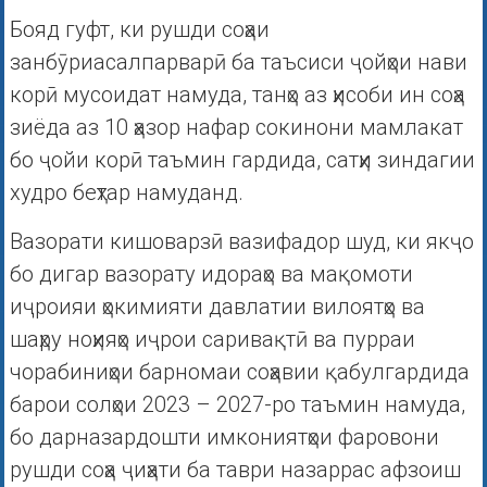
Бояд гуфт, ки рушди соҳаи
занбӯриасалпарварӣ ба таъсиси ҷойҳои нави
корӣ мусоидат намуда, танҳо аз ҳисоби ин соҳа
зиёда аз 10 ҳазор нафар сокинони мамлакат
бо ҷойи корӣ таъмин гардида, сатҳи зиндагии
худро беҳтар намуданд.
Вазорати кишоварзӣ вазифадор шуд, ки якҷо
бо дигар вазорату идораҳо ва мақомоти
иҷроияи ҳокимияти давлатии вилоятҳо ва
шаҳру ноҳияҳо иҷрои саривақтӣ ва пурраи
чорабиниҳои барномаи соҳавии қабулгардида
барои солҳои 2023 – 2027-ро таъмин намуда,
бо дарназардошти имкониятҳои фаровони
рушди соҳа ҷиҳати ба таври назаррас афзоиш