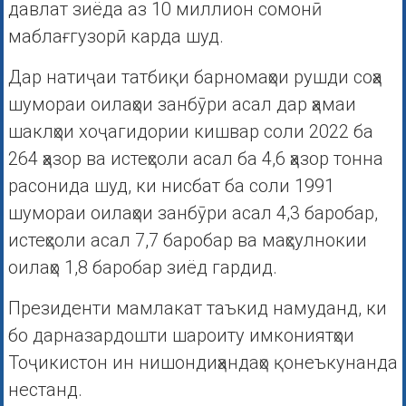
давлат зиёда аз 10 миллион сомонӣ
маблағгузорӣ карда шуд.
Дар натиҷаи татбиқи барномаҳои рушди соҳа
шумораи оилаҳои занбӯри асал дар ҳамаи
шаклҳои хоҷагидории кишвар соли 2022 ба
264 ҳазор ва истеҳсоли асал ба 4,6 ҳазор тонна
расонида шуд, ки нисбат ба соли 1991
шумораи оилаҳои занбӯри асал 4,3 баробар,
истеҳсоли асал 7,7 баробар ва маҳсулнокии
оилаҳо 1,8 баробар зиёд гардид.
Президенти мамлакат таъкид намуданд, ки
бо дарназардошти шароиту имкониятҳои
Тоҷикистон ин нишондиҳандаҳо қонеъкунанда
нестанд.