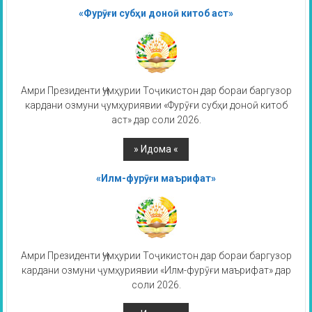
«Фурӯғи субҳи доноӣ китоб аст»
Амри Президенти Ҷумҳурии Тоҷикистон дар бораи баргузор
кардани озмуни ҷумҳуриявии «Фурӯғи субҳи доноӣ китоб
аст» дар соли 2026.
«Илм-фурӯғи маърифат»
Амри Президенти Ҷумҳурии Тоҷикистон дар бораи баргузор
кардани озмуни ҷумҳуриявии «Илм-фурӯғи маърифат» дар
соли 2026.