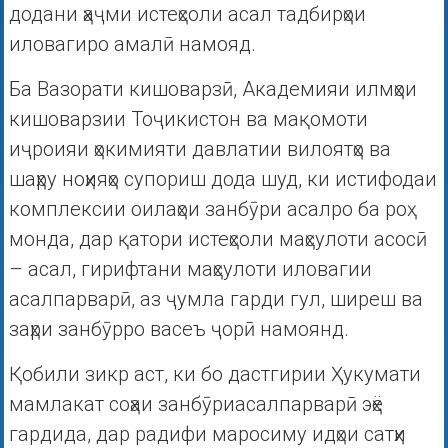
додани ҳаҷми истеҳсоли асал тадбирҳои
иловагиро амалӣ намояд.
Ба Вазорати кишоварзӣ, Академияи илмҳои
кишоварзии Тоҷикистон ва мақомоти
иҷроияи ҳокимияти давлатии вилоятҳо ва
шаҳру ноҳияҳо супориш дода шуд, ки истифодаи
комплексии оилаҳои занбӯри асалро ба роҳ
монда, дар қатори истеҳсоли маҳсулоти асосӣ
– асал, гирифтани маҳсулоти иловагии
асалпарварӣ, аз ҷумла гарди гул, ширеш ва
заҳри занбӯрро васеъ ҷорӣ намоянд.
Қобили зикр аст, ки бо дастгирии Ҳукумати
мамлакат соҳаи занбӯриасалпарварӣ эҳё
гардида, дар радифи маросиму идҳои сатҳи