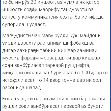
то ба имрӯз 20 иншоот, аз ҷумла як қатор
иншооти соҳаҳои маорифу тандурустӣ ва
саноату коммуникатсия сохта, ба истифода
супорида шудааст.
Мавҷудияти чашмаву рӯдҳои кӯҳӣ, майдони
зиёди дарахту растаниҳои шифобахш ва
дигар захираҳои табиии кишвар заминаи
мусоид фароҳам меоварад, ки дар кишвар
соҳаи занбӯриасалпарварӣ рушд ёфта,
миқдори оилаҳои занбӯри асал ба 600 ҳазор ва
истеҳсоли асал то 14 ҳазор тонна дар як сол
расонида шавад.
Бояд гуфт, ки барои амалисозии барномаҳои
рушди соҳаи занбӯриасалпарварӣ аз буҷети