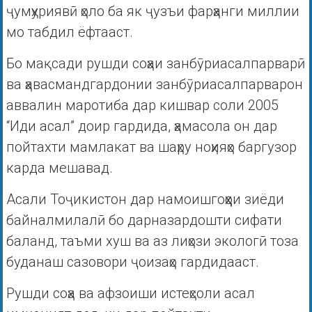
ҷумҳуриявӣ ҳоло ба як ҷузъи фарҳанги миллии
мо табдил ёфтааст.
Бо мақсади рушди соҳаи занбӯриасалпарварӣ
ва ҳавасмандгардонии занбӯриасалпарварон
аввалин маротиба дар кишвар соли 2005
“Иди асал” доир гардида, ҳамасола он дар
пойтахти мамлакат ва шаҳру ноҳияҳо баргузор
карда мешавад.
Асали Тоҷикистон дар намоишгоҳҳои зиёди
байналмилалӣ бо дарназардошти сифати
баланд, таъми хуш ва аз лиҳози экологӣ тоза
буданаш сазовори ҷоизаҳо гардидааст.
Рушди соҳа ва афзоиши истеҳсоли асал