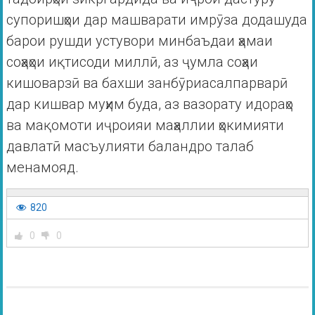
супоришҳои дар машварати имрӯза додашуда
барои рушди устувори минбаъдаи ҳамаи
соҳаҳои иқтисоди миллӣ, аз ҷумла соҳаи
кишоварзӣ ва бахши занбӯриасалпарварӣ
дар кишвар муҳим буда, аз вазорату идораҳо
ва мақомоти иҷроияи маҳаллии ҳокимияти
давлатӣ масъулияти баландро талаб
менамояд.
820
0
0