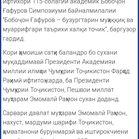
ифтихори 115-солагии академик Бобоҷон
Ғафуров Симпозиуми байналмилалии
“Бобоҷон Ғафуров – бузургтарин муҳаққиқ ва
муаррифгари таърихи халқи точик”, баргузор
гардид.
Кори ҳамоиши сатҳи баландро бо сухани
муқаддимавӣ Президенти Академияи
миллии илмҳои Ҷумҳурии Тоҷикистон Фарҳод
Раҳимӣ ифтитоҳ карда, ба Президенти
Ҷумҳурии Тоҷикистон, Пешвои миллат
муҳтарам Эмомалӣ Раҳмон сухан доданд.
Сарвари давлат муҳтарам Эмомалӣ Раҳмон,
нахуст, мардуми шарифи Тоҷикистон,
ҳамватанони бурунмарзӣ ва иштирокчиёни