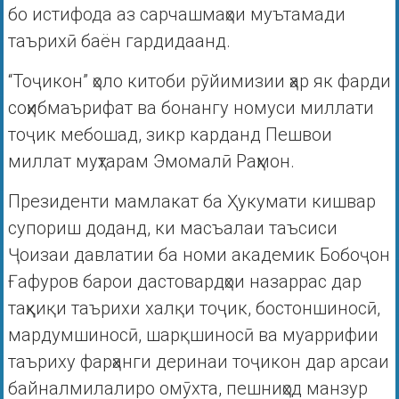
бо истифода аз сарчашмаҳои муътамади
таърихӣ баён гардидаанд.
“Тоҷикон” ҳоло китоби рӯйимизии ҳар як фарди
соҳибмаърифат ва бонангу номуси миллати
тоҷик мебошад, зикр карданд Пешвои
миллат муҳтарам Эмомалӣ Раҳмон.
Президенти мамлакат ба Ҳукумати кишвар
супориш доданд, ки масъалаи таъсиси
Ҷоизаи давлатии ба номи академик Бобоҷон
Ғафуров барои дастовардҳои назаррас дар
таҳқиқи таърихи халқи тоҷик, бостоншиносӣ,
мардумшиносӣ, шарқшиносӣ ва муаррифии
таъриху фарҳанги деринаи тоҷикон дар арсаи
байналмилалиро омӯхта, пешниҳод манзур