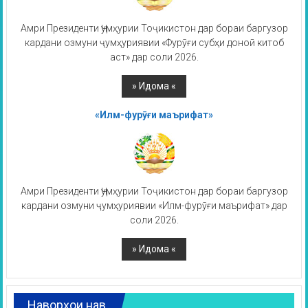
Амри Президенти Ҷумҳурии Тоҷикистон дар бораи баргузор
кардани озмуни ҷумҳуриявии «Фурӯғи субҳи доноӣ китоб
аст» дар соли 2026.
«Илм-фурӯғи маърифат»
Амри Президенти Ҷумҳурии Тоҷикистон дар бораи баргузор
кардани озмуни ҷумҳуриявии «Илм-фурӯғи маърифат» дар
соли 2026.
Наворҳои нав