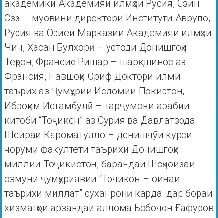
академики Академияи илмҳои Русия, Сзин
Сзэ – муовини директори Институти Аврупо,
Русия ва Осиёи Марказии Академияи илмҳои
Чин, Ҳасан Булхорӣ – устоди Донишгоҳи
Теҳрон, Франсис Ришар – шарқшинос аз
Франсия, Навшоҳи Ориф Доктори илми
таърих аз Ҷумҳурии Исломии Покистон,
Иброҳим Истамбулӣ – тарҷумони арабии
китоби “Тоҷикон” аз Сурия ва Давлатзода
Шоираи Кароматулло – донишҷӯи курси
чоруми факултети таърихи Донишгоҳи
миллии Тоҷикистон, барандаи Шоҳҷоизаи
озмуни ҷумҳуриявии “Тоҷикон – оинаи
таърихи миллат” суханронӣ карда, дар бораи
хизматҳои арзандаи аллома Бобоҷон Ғафуров