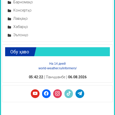
Барномаҳо
Консертҳо
Лавҳаҳо
Хабарҳо
Эълонҳо
Обу ҳаво
На 14 дней
world-weather.ru/informers/
05:42:23
( Панҷшанбе )
06.08.2026