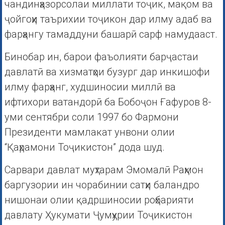
чандинҳазорсолаи миллати тоҷик, мақом ва
ҷойгоҳи таърихии тоҷикон дар илму адаб ва
фарҳангу тамаддуни башарӣ сарф намудааст.
Бинобар ин, барои фаъолияти барҷастаи
давлатӣ ва хизматҳои бузург дар инкишофи
илму фарҳанг, худшиносии миллӣ ва
ифтихори ватандорӣ ба Бобоҷон Ғафуров 8-
уми сентябри соли 1997 бо Фармони
Президенти мамлакат унвони олии
“Қаҳрамони Тоҷикистон” дода шуд.
Сарвари давлат муҳтарам Эмомалӣ Раҳмон
баргузории ин чорабинии сатҳи баландро
нишонаи олии қадршиносии роҳбарияти
давлату Ҳукумати Ҷумҳурии Тоҷикистон