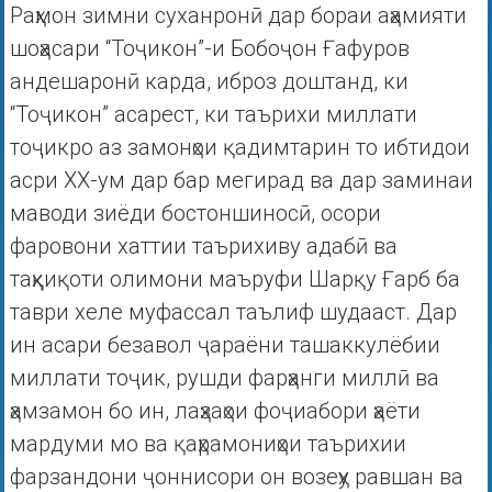
Раҳмон зимни суханронӣ дар бораи аҳамияти
шоҳасари “Тоҷикон”-и Бобоҷон Ғафуров
андешаронӣ карда, иброз доштанд, ки
“Тоҷикон” асарест, ки таърихи миллати
тоҷикро аз замонҳои қадимтарин то ибтидои
асри XX-ум дар бар мегирад ва дар заминаи
маводи зиёди бостоншиносӣ, осори
фаровони хаттии таърихиву адабӣ ва
таҳқиқоти олимони маъруфи Шарқу Ғарб ба
таври хеле муфассал таълиф шудааст. Дар
ин асари безавол ҷараёни ташаккулёбии
миллати тоҷик, рушди фарҳанги миллӣ ва
ҳамзамон бо ин, лаҳзаҳои фоҷиабори ҳаёти
мардуми мо ва қаҳрамониҳои таърихии
фарзандони ҷоннисори он возеҳу равшан ва