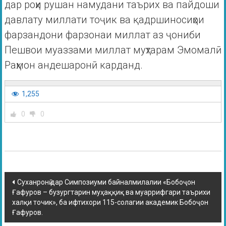
дар роҳи рушан намудани таърих ва пайдоши
давлату миллати тоҷик ва қадршиносиҳои
фарзандони фарзонаи миллат аз ҷониби
Пешвои муаззами миллат муҳтарам Эмомалӣ
Раҳмон андешаронӣ карданд.
1,255
0
0
Суханронӣ дар Симпозиуми байналмилалии «Бобоҷон
Ғафуров – бузургтарин муҳаққиқ ва муаррифгари таърихи
халқи точик», ба ифтихори 115-солагии академик Бобоҷон
Ғафуров.