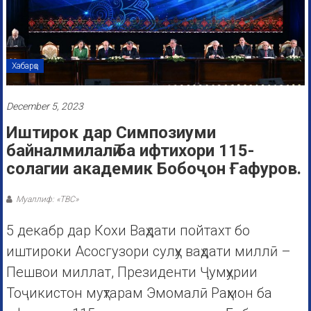
Хабарҳо
December 5, 2023
Иштирок дар Симпозиуми
байналмилалӣ ба ифтихори 115-
солагии академик Бобоҷон Ғафуров.
Муаллиф: «ТВС»
5 декабр дар Кохи Ваҳдати пойтахт бо
иштироки Асосгузори сулҳу ваҳдати миллӣ –
Пешвои миллат, Президенти Ҷумҳурии
Тоҷикистон муҳтарам Эмомалӣ Раҳмон ба