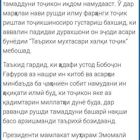
тамаддуни тоҷикон иқдом намудааст. Ӯ дар
марҳалаи нави рушди илму фарҳанги тоҷик
риштаи тоҷикшиносиро густариш бахшид, ки
аввалин падидаи дурахшони он эҷоди асари
бунёдии “Таърихи мухтасари халқи тоҷик”
мебошад.
Таъкид гардид, ки ҳадафи устод Бобоҷон
Ғафуров аз нашри ин китоб ва асарҳои
минбаъда ба ҷаҳониён собит намудани ин
ҳақиқати илмӣ буд, ки тоҷикон яке аз
қадимтарин миллатҳои дунё буда, дар
раванди рушди тамаддуни башарӣ нақши
басо арзишманди таърихӣ бозидаанд.
Президенти мамлакат муҳтарам Эмомалӣ