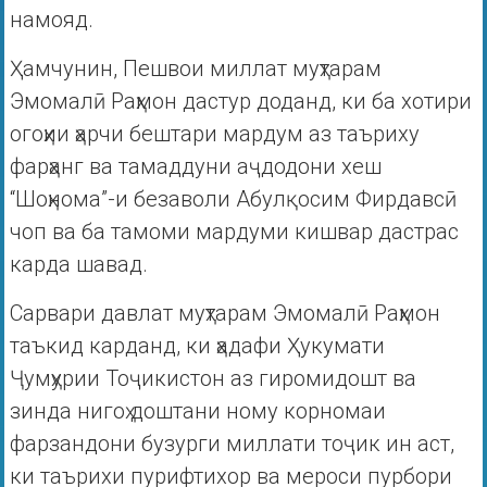
намояд.
Ҳамчунин, Пешвои миллат муҳтарам
Эмомалӣ Раҳмон дастур доданд, ки ба хотири
огоҳии ҳарчи бештари мардум аз таъриху
фарҳанг ва тамаддуни аҷдодони хеш
“Шоҳнома”-и безаволи Абулқосим Фирдавсӣ
чоп ва ба тамоми мардуми кишвар дастрас
карда шавад.
Сарвари давлат муҳтарам Эмомалӣ Раҳмон
таъкид карданд, ки ҳадафи Ҳукумати
Ҷумҳурии Тоҷикистон аз гиромидошт ва
зинда нигоҳ доштани ному корномаи
фарзандони бузурги миллати тоҷик ин аст,
ки таърихи пурифтихор ва мероси пурбори