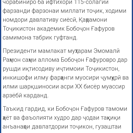
чорабиниро ба ифтихори 115-солагии
фарзанди фарзонаи миллати тоҷик, ходими
номдори давлативу сиёсӣ, Қаҳрамони
Тоҷикистон академик Бобоҷон Ғафуров
самимона табрик гуфтанд.
Президенти мамлакат муҳтарам Эмомалӣ
Раҳмон саҳми аллома Бобоҷон Ғафуровро дар
рушди иқтисодиву иҷтимоии Тоҷикистон,
инкишофи илму фарҳанги муосири ҷумҳурӣ ва
илми шарқшиносии асри ХХ бисёр муассир
арзёбӣ карданд.
Таъкид гардид, ки Бобоҷон Ғафуров тамоми
ҳаёт ва фаъолияти худро дар ҷодаи таҳқиқи
анъанаҳои давлатдории тоҷикон, гузаштаи