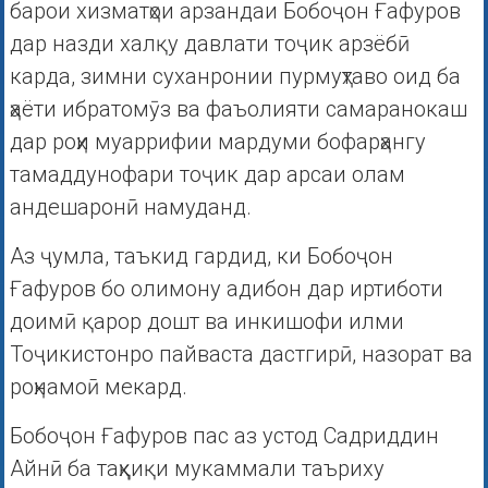
барои хизматҳои арзандаи Бобоҷон Ғафуров
дар назди халқу давлати тоҷик арзёбӣ
карда, зимни суханронии пурмуҳтаво оид ба
ҳаёти ибратомӯз ва фаъолияти самаранокаш
дар роҳи муаррифии мардуми бофарҳангу
тамаддунофари тоҷик дар арсаи олам
андешаронӣ намуданд.
Аз ҷумла, таъкид гардид, ки Бобоҷон
Ғафуров бо олимону адибон дар иртиботи
доимӣ қарор дошт ва инкишофи илми
Тоҷикистонро пайваста дастгирӣ, назорат ва
роҳнамоӣ мекард.
Бобоҷон Ғафуров пас аз устод Садриддин
Айнӣ ба таҳқиқи мукаммали таъриху