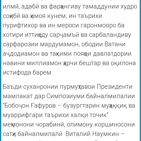
илмӣ, адабӣ ва фарҳангиву тамаддунии худро
соҳибӣ ва ҳимоя кунем, ин таърихи
пурифтихор ва ин мероси гаронмояро ба
хотири иттиҳоду сарҷамъӣ ва сарбаландиву
сарфарозии мардумамон, ободии Ватани
аҷдодиамон ва таҳкими пояҳои давлатдории
навини миллиамон ҳарчи бештар ва оқилона
истифода барем.
Баъди суханронии пурмуҳтавои Президенти
мамлакат дар Симпозиуми байналмилалии
“Бобоҷон Ғафуров – бузургтарин муҳаққиқ ва
муаррифгари таърихи халқи точик”
меҳмонони чорабинӣ, олимону коршиносони
сатҳи байналмилалӣ Виталий Наумкин –