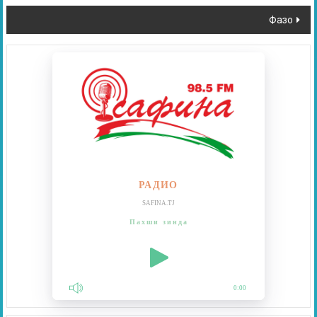
Фазо
РАДИО
SAFINA.TJ
Пахши зинда
0:00