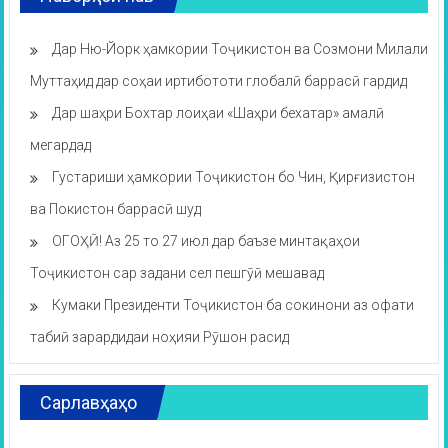
Дар Ню-Йорк ҳамкории Тоҷикистон ва Созмони Милали
Муттаҳид дар соҳаи иртибототи глобалӣ баррасӣ гардид
Дар шаҳри Бохтар лоиҳаи «Шаҳри бехатар» амалӣ
мегардад
Густариши ҳамкории Тоҷикистон бо Чин, Қирғизистон
ва Покистон баррасӣ шуд
ОГОҲӢ! Аз 25 то 27 июл дар баъзе минтақаҳои
Тоҷикистон сар задани сел пешгӯӣ мешавад
Кумаки Президенти Тоҷикистон ба сокинони аз офати
табиӣ зарардидаи ноҳияи Рӯшон расид
Сарлавҳаҳо