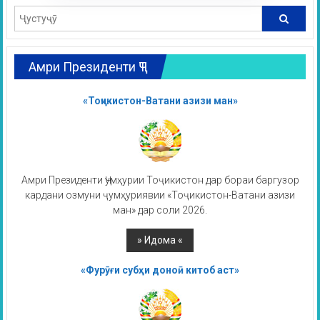
Амри Президенти ҶТ
«Тоҷикистон-Ватани азизи ман»
Амри Президенти Ҷумҳурии Тоҷикистон дар бораи баргузор
кардани озмуни ҷумҳуриявии «Тоҷикистон-Ватани азизи
ман» дар соли 2026.
«Фурӯғи субҳи доноӣ китоб аст»