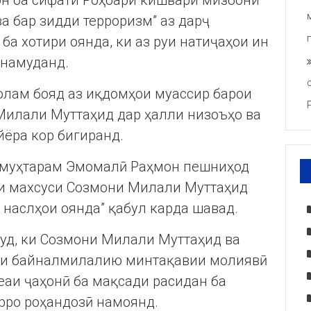
н ба сифати Роҳбари кишвари мизбони
а бар зидди терроризм” аз дарҷ
а хотири оянда, ки аз руи натиҷаҳои ин
 намуданд.
олам бояд аз иқдомҳои муассир барои
Милали Муттаҳид дар ҳалли низоъҳо ва
йёра кор бигиранд.
т муҳтарам Эмомалӣ Раҳмон пешниҳод
аи махсуси Созмони Милали Муттаҳид
 наслҳои оянда” қабул карда шавад.
уд, ки Созмони Милали Муттаҳид ва
ҳои байналмилалию минтақавии молиявӣ
аи ҷаҳонӣ ба мақсади расидан ба
рро роҳандозӣ намоянд.