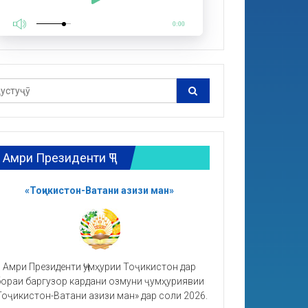
0:00
Амри Президенти ҶТ
«Тоҷикистон-Ватани азизи ман»
Амри Президенти Ҷумҳурии Тоҷикистон дар
ораи баргузор кардани озмуни ҷумҳуриявии
Тоҷикистон-Ватани азизи ман» дар соли 2026.