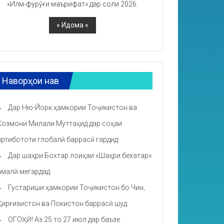
«Илм-фурӯғи маърифат» дар соли 2026.
Наворҳои нав
Дар Ню-Йорк ҳамкории Тоҷикистон ва
Созмони Милали Муттаҳид дар соҳаи
иртибототи глобалӣ баррасӣ гардид
Дар шаҳри Бохтар лоиҳаи «Шаҳри бехатар»
амалӣ мегардад
Густариши ҳамкории Тоҷикистон бо Чин,
Қирғизистон ва Покистон баррасӣ шуд
ОГОҲӢ! Аз 25 то 27 июл дар баъзе