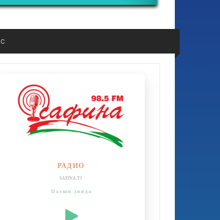
ос
РАДИО
SAFINA.TJ
Пахши зинда