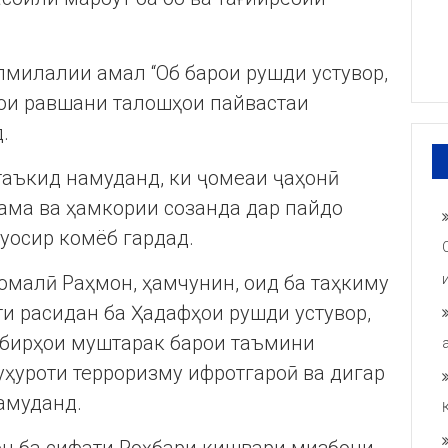
милалии амал “Об барои рушди устувор,
ҳои равшани талошҳои пайвастаи
.
таъкид намуданд, ки ҷомеаи ҷаҳонӣ
ама ва ҳамкории созанда дар пайдо
уосир комёб гардад.
малӣ Раҳмон, ҳамчунин, оид ба таҳкиму
и расидан ба Ҳадафҳои рушди устувор,
дбирҳои муштарак барои таъмини
уҳуроти терроризму ифротгароӣ ва дигар
амуданд.