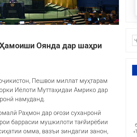
р Ҳамоиши Оянда дар шаҳри
Тоҷикистон, Пешвои миллат муҳтарам
орки Иёлоти Муттаҳидаи Амрико дар
ханронӣ намуданд.
малӣ Раҳмон дар оғози суханронӣ
арои баррасии мушкилоти тағйирёбии
б
сиҳатии омма, вазъи зиндагии занон,
«