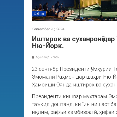
Хабарҳо
September 23, 2024
Иштирок ва суханронӣ да
Ню-Йорк.
Муаллиф: «ТВС»
23 сентябр Президенти Ҷумҳурии 
Эмомалӣ Раҳмон дар шаҳри Ню-Й
Ҳамоиши Оянда иштирок ва су
Президенти кишвар муҳтарам Эмо
таъкид доштанд, ки “ин нишаст б
иқлим, рафъи камбизоатӣ, ҳифзи 