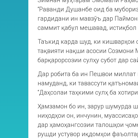
Зимнан муҳтарам Эмомалӣ Раҳмо
“Раванди Душанбе оид ба мубориз
гардидани ин мавзӯъ дар Паймон б
саммит қабул мешавад, истиқбол
Таъкид карда шуд, ки кишварҳои 
тақвияти нақши асосии Созмони 
барқарорсозии сулҳу субот дар са
Дар робита ба ин Пешвои милла
намуданд, ки тавассути қатъном
“Даҳсолаи таҳкими сулҳ ба хотири
Ҳамзамон бо ин, зарур шумурда ш
ниҳодҳои он, инчунин, муассиса
дар ҳамоҳангсозии талошҳои ҷоме
рушди устувор иқдомҳои фаъолта