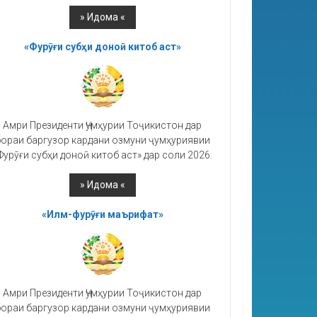
«Фурӯғи субҳи доноӣ китоб аст»
Амри Президенти Ҷумҳурии Тоҷикистон дар
ораи баргузор кардани озмуни ҷумҳуриявии
Фурӯғи субҳи доноӣ китоб аст» дар соли 2026.
«Илм-фурӯғи маърифат»
Амри Президенти Ҷумҳурии Тоҷикистон дар
ораи баргузор кардани озмуни ҷумҳуриявии