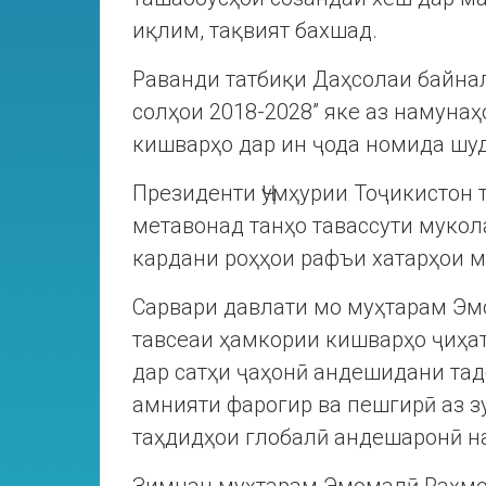
иқлим, тақвият бахшад.
Раванди татбиқи Даҳсолаи байнал
солҳои 2018-2028” яке аз намуна
кишварҳо дар ин ҷода номида шуд
Президенти Ҷумҳурии Тоҷикистон 
метавонад танҳо тавассути мукол
кардани роҳҳои рафъи хатарҳои м
Сарвари давлати мо муҳтарам Эмо
тавсеаи ҳамкории кишварҳо ҷиҳат
дар сатҳи ҷаҳонӣ андешидани та
амнияти фарогир ва пешгирӣ аз з
таҳдидҳои глобалӣ андешаронӣ н