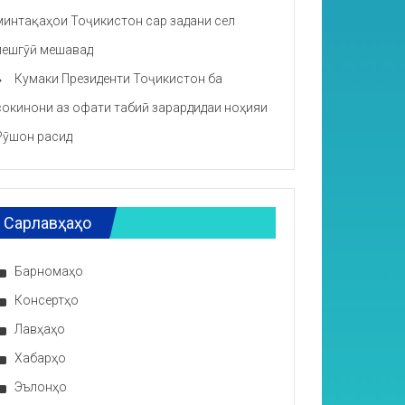
минтақаҳои Тоҷикистон сар задани сел
пешгӯӣ мешавад
Кумаки Президенти Тоҷикистон ба
сокинони аз офати табиӣ зарардидаи ноҳияи
Рӯшон расид
Сарлавҳаҳо
Барномаҳо
Консертҳо
Лавҳаҳо
Хабарҳо
Эълонҳо