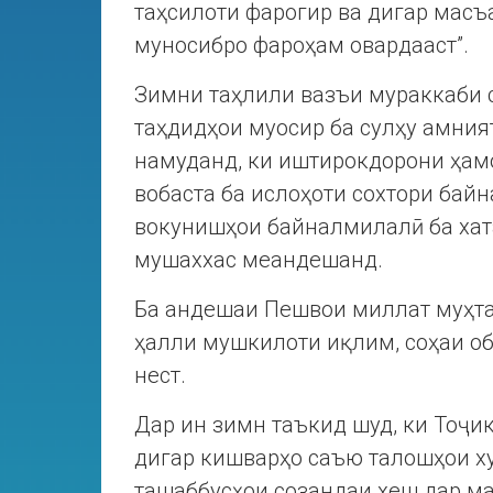
таҳсилоти фарогир ва дигар масъ
муносибро фароҳам овардааст”.
Зимни таҳлили вазъи мураккаби с
таҳдидҳои муосир ба сулҳу амния
намуданд, ки иштирокдорони ҳам
вобаста ба ислоҳоти сохтори ба
вокунишҳои байналмилалӣ ба хат
мушаххас меандешанд.
Ба андешаи Пешвои миллат муҳта
ҳалли мушкилоти иқлим, соҳаи об
нест.
Дар ин зимн таъкид шуд, ки Тоҷи
дигар кишварҳо саъю талошҳои х
ташаббусҳои созандаи хеш дар ма