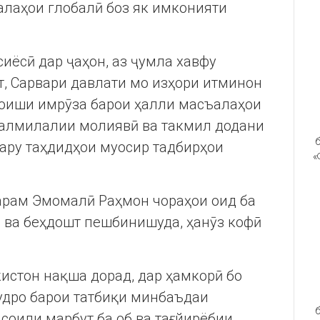
алаҳои глобалӣ боз як имконияти
иёсӣ дар ҷаҳон, аз ҷумла хавфу
т, Сарвари давлати мо изҳори итминон
оиши имрӯза барои ҳалли масъалаҳои
йналмилалии молиявӣ ва такмил додани
б
ару таҳдидҳои муосир тадбирҳои
«
рам Эмомалӣ Раҳмон чораҳои оид ба
 ва беҳдошт пешбинишуда, ҳанӯз кофӣ
кистон нақша дорад, дар ҳамкорӣ бо
удро барои татбиқи минбаъдаи
б
соили марбут ба об ва тағйирёбии