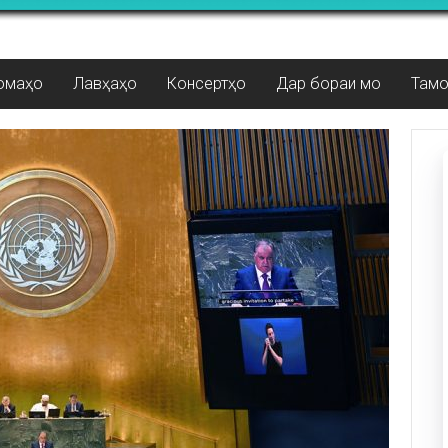
омаҳо
Лавҳаҳо
Консертҳо
Дар бораи мо
Там