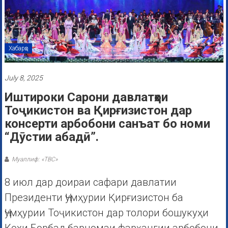
Хабарҳо
July 8, 2025
Иштироки Сарони давлатҳои
Тоҷикистон ва Қирғизистон дар
консерти арбобони санъат бо номи
“Дӯстии абадӣ”.
Муаллиф: «ТВС»
8 июл дар доираи сафари давлатии
Президенти Ҷумҳурии Қирғизистон ба
Ҷумҳурии Тоҷикистон дар толори бошукуҳи