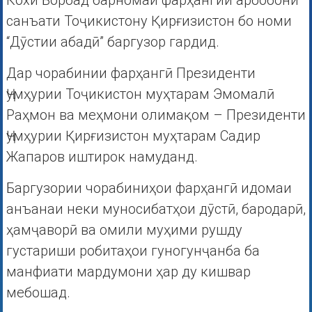
Кохи Борбад барномаи фарҳангии арбобони
санъати Тоҷикистону Қирғизистон бо номи
“Дӯстии абадӣ” баргузор гардид.
Дар чорабинии фарҳангӣ Президенти
Ҷумҳурии Тоҷикистон муҳтарам Эмомалӣ
Раҳмон ва меҳмони олимақом – Президенти
Ҷумҳурии Қирғизистон муҳтарам Садир
Жапаров иштирок намуданд.
Баргузории чорабиниҳои фарҳангӣ идомаи
анъанаи неки муносибатҳои дӯстӣ, бародарӣ,
ҳамҷаворӣ ва омили муҳими рушду
густариши робитаҳои гуногунҷанба ба
манфиати мардумони ҳар ду кишвар
мебошад.