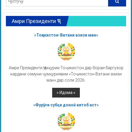
Амри Президенти ҶТ
«Тоҷикистон-Ватани азизи ман»
Амри Президенти Ҷумҳурии Тоҷикистон дар бораи баргузор
кардани озмуни ҷумҳуриявии «Тоҷикистон-Ватани азизи
ман» дар соли 2026.
«Фурӯғи субҳи доноӣ китоб аст»