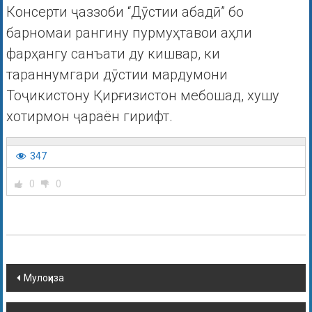
Консерти ҷаззоби “Дӯстии абадӣ” бо
барномаи рангину пурмуҳтавои аҳли
фарҳангу санъати ду кишвар, ки
тараннумгари дӯстии мардумони
Тоҷикистону Қирғизистон мебошад, хушу
хотирмон ҷараён гирифт.
347
0
0
Мулоҳиза