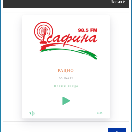
Лазиз
РАДИО
SAFINA.TJ
Пахши зинда
0:00