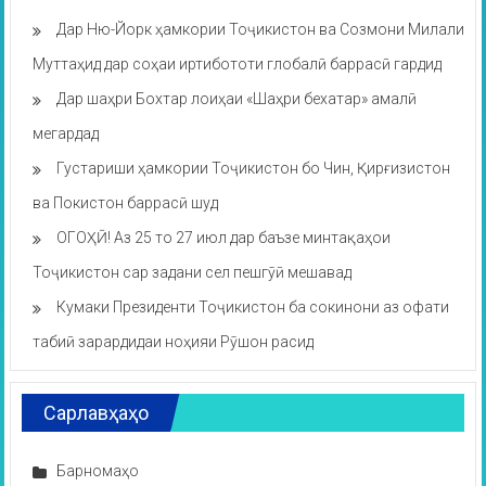
Дар Ню-Йорк ҳамкории Тоҷикистон ва Созмони Милали
Муттаҳид дар соҳаи иртибототи глобалӣ баррасӣ гардид
Дар шаҳри Бохтар лоиҳаи «Шаҳри бехатар» амалӣ
мегардад
Густариши ҳамкории Тоҷикистон бо Чин, Қирғизистон
ва Покистон баррасӣ шуд
ОГОҲӢ! Аз 25 то 27 июл дар баъзе минтақаҳои
Тоҷикистон сар задани сел пешгӯӣ мешавад
Кумаки Президенти Тоҷикистон ба сокинони аз офати
табиӣ зарардидаи ноҳияи Рӯшон расид
Сарлавҳаҳо
Барномаҳо