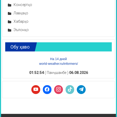
Консертҳо
Лавҳаҳо
Хабарҳо
Эълонҳо
Обу ҳаво
На 14 дней
world-weather.ru/informers/
01:52:54
( Панҷшанбе )
06.08.2026