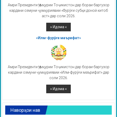
Амри Президенти Ҷумҳурии Тоҷикистон дар бораи баргузор
кардани озмуни ҷумҳуриявии «Фурӯғи субҳи доноӣ китоб
аст» дар соли 2026.
«Илм-фурӯғи маърифат»
Амри Президенти Ҷумҳурии Тоҷикистон дар бораи баргузор
кардани озмуни ҷумҳуриявии «Илм-фурӯғи маърифат» дар
соли 2026.
Наворҳои нав