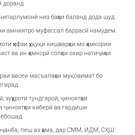
ӣ доранд.
нипарлумонӣ низ баҳои баланд дода шуд.
ини амниятро муфассал баррасӣ намудем.
оти ҳифзи ҳуқуқи кишварҳои мо ҳамкории
аст ва ин ҳамкорӣ солҳои охир натиҷаҳои
раи васеи масъалаҳои муқовимат бо
егирад.
, зуҳуроти тундгароӣ, ҷиноятҳои
 ҷиноятҳои киберӣ ва гардиши
мебошад.
рҷанба, пеш аз ҳама, дар СММ, ИДМ, СҲШ