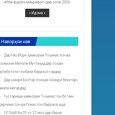
«Илм-фурӯғи маърифат» дар соли 2026.
Наворҳои нав
Дар Ню-Йорк ҳамкории Тоҷикистон ва
Созмони Милали Муттаҳид дар соҳаи
иртибототи глобалӣ баррасӣ гардид
Дар шаҳри Бохтар лоиҳаи «Шаҳри бехатар»
амалӣ мегардад
Густариши ҳамкории Тоҷикистон бо Чин,
Қирғизистон ва Покистон баррасӣ шуд
ОГОҲӢ! Аз 25 то 27 июл дар баъзе