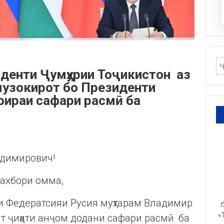
иденти Ҷумҳурии Тоҷикистон аз
музокирот бо Президенти
оираи сафари расмӣ ба
адимирович!
 ахбори омма,
ти Федератсияи Русия муҳтарам Владимир
б
«
т ҷиҳати анҷом додани сафари расмӣ ба