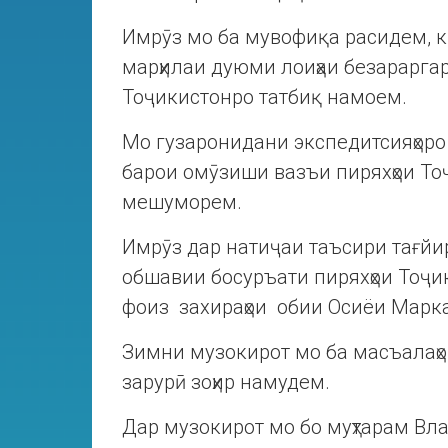
Имрӯз мо ба мувофиқа расидем, к
марҳилаи дуюми лоиҳаи безарарга
Тоҷикистонро татбиқ намоем.
Мо гузаронидани экспедитсияҳоро 
барои омӯзиши вазъи пиряхҳои То
мешуморем.
Имрӯз дар натиҷаи таъсири тағй
обшавии босуръати пиряхҳои Тоҷи
фоиз захираҳои обии Осиёи Марк
Зимни музокирот мо ба масъалаҳои
зарурӣ зоҳир намудем.
Дар музокирот мо бо муҳтарам Вл