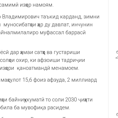
самимӣ изҳор намоям.
р Владимирович таъкид карданд, зимни
муносибатҳои ҳар ду давлат, инчунин
айналмилалиро муфассал баррасӣ
ӣ дар ҳамаи сатҳҳо ва густариши
б
«
солҳои охир, ки афзоиши тадриҷии
 изҳори қаноатмандӣ менамоем.
маҳсулот 15,6 фоиз афзуда, 2 миллиард
ои байниҳукуматӣ то соли 2030 ҷиҳати
обила ба мувофиқа расидем.
б