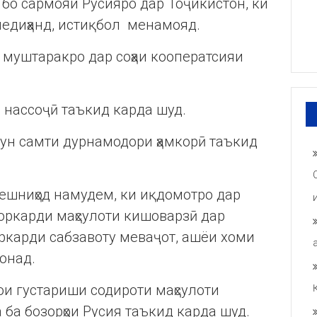
 бо сармояи Русияро дар Тоҷикистон, ки
медиҳанд, истиқбол менамояд.
 муштаракро дар соҳаи кооператсияи
и нассоҷӣ таъкид карда шуд.
ун самти дурнамодори ҳамкорӣ таъкид
пешниҳод намудем, ки иқдомотро дар
коркарди маҳсулоти кишоварзӣ дар
оркарди сабзавоту меваҷот, ашёи хоми
онад.
и густариши содироти маҳсулоти
 ба бозорҳои Русия таъкид карда шуд.