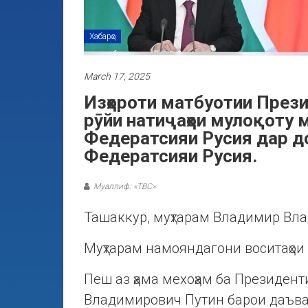
Хабарҳо
March 17, 2025
Изҳороти матбуотии През
рӯйи натиҷаҳои мулоқоту 
Федератсияи Русия дар д
Федератсияи Русия.
Муаллиф: «ТВС»
Ташаккур, муҳтарам Владимир Вл
Муҳтарам намояндагони воситаҳои
Пеш аз ҳама мехоҳам ба Президен
Владимирович Путин барои даъва