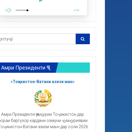
0:00
Амри Президенти ҶТ
«Тоҷикистон-Ватани азизи ман»
Амри Президенти Ҷумҳурии Тоҷикистон дар
ораи баргузор кардани озмуни ҷумҳуриявии
Тоҷикистон-Ватани азизи ман» дар соли 2026.