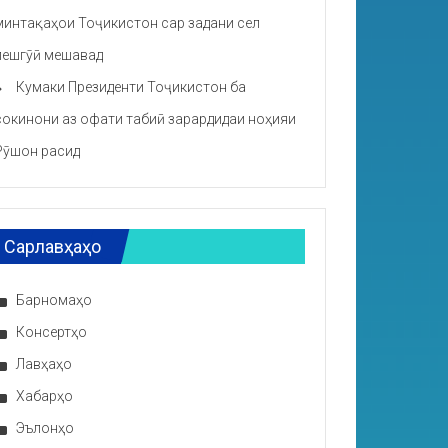
минтақаҳои Тоҷикистон сар задани сел
пешгӯӣ мешавад
Кумаки Президенти Тоҷикистон ба
сокинони аз офати табиӣ зарардидаи ноҳияи
Рӯшон расид
Сарлавҳаҳо
Барномаҳо
Консертҳо
Лавҳаҳо
Хабарҳо
Эълонҳо