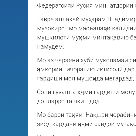
Федератсияи Русия миннатдории 
Тавре аллакай муҳтарам Владими
музокирот мо масъалаҳои калидии 
мушкилоти муҳими минтақавию б
намудем.
Мо аз ҷараёни хуби муколамаи сиёс
ҳамкории тиҷоратию иқтисодӣ дар 
гардиши мол мушоҳида мегардад,
Соли гузашта ҳаҷми гардиши молу 
долларро ташкил дод.
Мо барои таҳияи Нақшаи чорабиниҳ
зиёд кардани ҳаҷми савдои мутақ