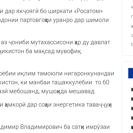
и дар якҷоягӣ бо ширкати «Росатом»
рдонии партовгоҳҳои уранро дар шимоли
аз ҷониби мутахассисони ҳар ду давлат
ҷикистон ба мақсад мувофиқ
ирёбии иқлим тамоюли нигаронкунандаи
кистон, ки манбаи ташаккулёбии то 60
азӣ мебошанд, мушоҳида мешавад.
 ҳамкорӣ дар соҳаи энергетика таваҷҷуҳи
адимир Владимирович ба сатҳи имрӯзаи