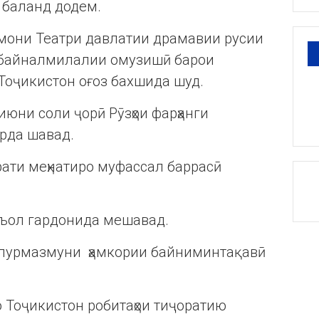
и баланд додем.
тмони Театри давлатии драмавии русии
 байналмилалии омузишӣ барои
Тоҷикистон оғоз бахшида шуд.
июни соли ҷорӣ Рӯзҳои фарҳанги
арда шавад.
ирати меҳнатиро муфассал баррасӣ
аъол гардонида мешавад.
 пурмазмуни ҳамкории байниминтақавӣ
о Тоҷикистон робитаҳои тиҷоратию