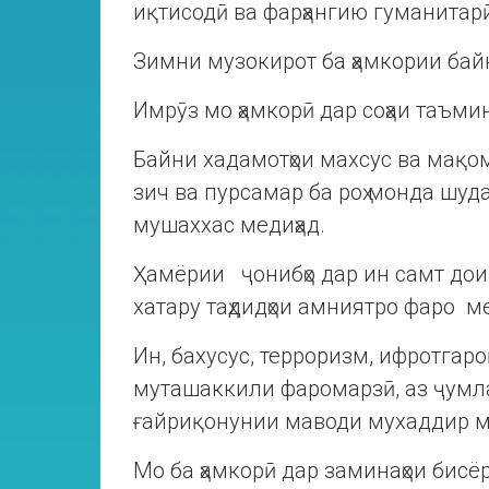
иқтисодӣ ва фарҳангию гуманитар
Зимни музокирот ба ҳамкории бай
Имрӯз мо ҳамкорӣ дар соҳаи таъм
Байни хадамотҳои махсус ва мақом
зич ва пурсамар ба роҳ монда шуда
мушаххас медиҳад.
Ҳамёрии ҷонибҳо дар ин самт дои
хатару таҳдидҳои амниятро фаро м
Ин, бахусус, терроризм, ифротгароӣ
муташаккили фаромарзӣ, аз ҷумла
ғайриқонунии маводи мухаддир 
Мо ба ҳамкорӣ дар заминаҳои бисё