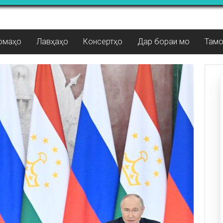
омаҳо
Лавҳаҳо
Консертҳо
Дар бораи мо
Там