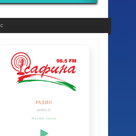
ос
РАДИО
SAFINA.TJ
Пахши зинда