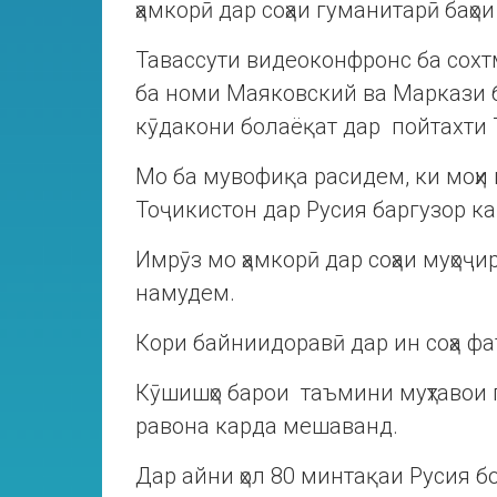
ҳамкорӣ дар соҳаи гуманитарӣ баҳо
Тавассути видеоконфронс ба сох
ба номи Маяковский ва Маркази
кӯдакони болаёқат дар пойтахти 
Мо ба мувофиқа расидем, ки моҳи 
Тоҷикистон дар Русия баргузор к
Имрӯз мо ҳамкорӣ дар соҳаи муҳоҷ
намудем.
Кори байниидоравӣ дар ин соҳа ф
Кӯшишҳо барои таъмини муҳтавои
равона карда мешаванд.
Дар айни ҳол 80 минтақаи Русия б