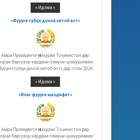
«Фурӯғи субҳи доноӣ китоб аст»
Амри Президенти Ҷумҳурии Тоҷикистон дар
ораи баргузор кардани озмуни ҷумҳуриявии
Фурӯғи субҳи доноӣ китоб аст» дар соли 2026.
«Илм-фурӯғи маърифат»
Амри Президенти Ҷумҳурии Тоҷикистон дар
ораи баргузор кардани озмуни ҷумҳуриявии