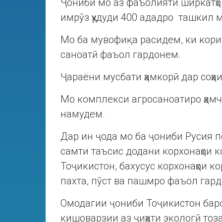
Ҷониби мо аз фаъолияти ширкатҳо
имрӯз ҳудуди 400 ададро ташкил 
Мо ба мувофиқа расидем, ки кори
саноатӣ фаъол гардонем.
Ҷараёни мусбати ҳамкорӣ дар соҳа
Мо комплекси агросаноатиро ҳамч
намудем.
Дар ин ҷода мо ба ҷониби Русия 
самти таъсис додани корхонаҳои 
Тоҷикистон, бахусус корхонаҳои к
пахта, пӯст ва пашмро фаъол гард
Омодагии ҷониби Тоҷикистон баро
кишоварзии аз ҷиҳати экологӣ тоза