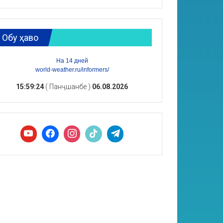
Обу ҳаво
На 14 дней
world-weather.ru/informers/
15:59:25
( Панҷшанбе )
06.08.2026