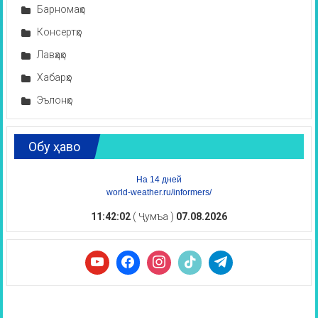
Барномаҳо
Консертҳо
Лавҳаҳо
Хабарҳо
Эълонҳо
Обу ҳаво
На 14 дней
world-weather.ru/informers/
11:42:03
( Ҷумъа )
07.08.2026