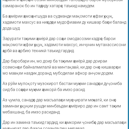
самаранок бо ин таҳдиду хатарҳо таъкид намудем.
Ба ҳамёрии ҳамоҳангшуда ва судманди мақомоти ҳифзи ҳуқуқ,
хадамоти махсус ва ниҳодҳои мудофиавии ду кишвар баҳои баланд
дода шуд.
Зарурати таҳкими ҳамёрӣ дар соҳаи омодасозии кадрҳо барои
мақомоти ҳифзи ҳуқуқ, хадамоти махсус, инчунин мутахассисони
ҳарбӣ ва ҳарбию техникӣ таъкид гардид.
Дар баробари ин, мо доир ба таҳкими ҳамёрӣ дар доираи
созмонҳои байналмилалӣ ва минтақавӣ, ки дар онҳо кишварҳои
мо мавқеи наздик доранд, мубодилаи афкор анҷом додем.
Аз рӯйи мулоқоту музокирот бастаи муҳими санадҳои дуҷониба
оид ба соҳаҳои муҳими ҳамкорӣ ба имзо расид.
Аз ҷумла, санадҳо дар масъалаҳои муҳоҷирати меҳнатӣ, ки онҳо
заминаи ҳуқуқии рушди минбаъдаи ҳамёриро дар ин самт таҳким
мебахшанд, ба имзо расиданд.
Дар ин замина таъкид гардид, ки ҳамкории ҷонибҳо дар масъалаҳои
муҳоҷират дар фазои созанда пеш меравад.