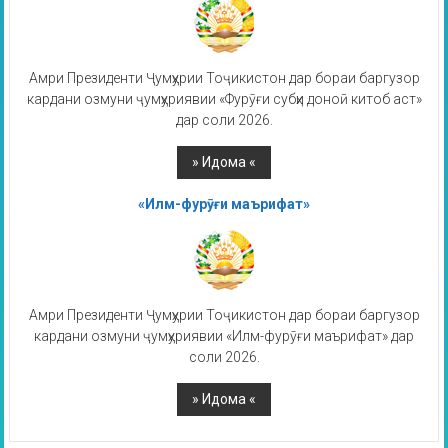
Амри Президенти Ҷумҳурии Тоҷикистон дар бораи баргузор
кардани озмуни ҷумҳуриявии «Фурӯғи субҳи доноӣ китоб аст»
дар соли 2026.
«Илм-фурӯғи маърифат»
Амри Президенти Ҷумҳурии Тоҷикистон дар бораи баргузор
кардани озмуни ҷумҳуриявии «Илм-фурӯғи маърифат» дар
соли 2026.