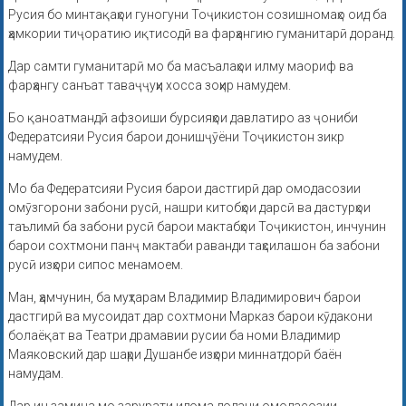
Русия бо минтақаҳои гуногуни Тоҷикистон созишномаҳо оид ба
ҳамкории тиҷоратию иқтисодӣ ва фарҳангию гуманитарӣ доранд.
Дар самти гуманитарӣ мо ба масъалаҳои илму маориф ва
фарҳангу санъат таваҷҷуҳи хосса зоҳир намудем.
Бо қаноатмандӣ афзоиши бурсияҳои давлатиро аз ҷониби
Федератсияи Русия барои донишҷӯёни Тоҷикистон зикр
намудем.
Мо ба Федератсияи Русия барои дастгирӣ дар омодасозии
омӯзгорони забони русӣ, нашри китобҳои дарсӣ ва дастурҳои
таълимӣ ба забони русӣ барои мактабҳои Тоҷикистон, инчунин
барои сохтмони панҷ мактаби раванди таҳсилашон ба забони
русӣ изҳори сипос менамоем.
Ман, ҳамчунин, ба муҳтарам Владимир Владимирович барои
дастгирӣ ва мусоидат дар сохтмони Марказ барои кӯдакони
болаёқат ва Театри драмавии русии ба номи Владимир
Маяковский дар шаҳри Душанбе изҳори миннатдорӣ баён
намудам.