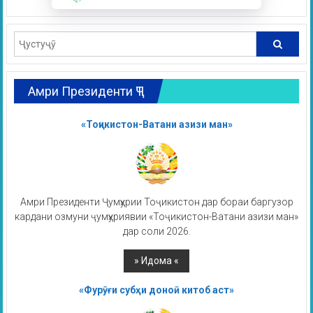
Амри Президенти ҶТ
«Тоҷикистон-Ватани азизи ман»
Амри Президенти Ҷумҳурии Тоҷикистон дар бораи баргузор
кардани озмуни ҷумҳуриявии «Тоҷикистон-Ватани азизи ман»
дар соли 2026.
«Фурӯғи субҳи доноӣ китоб аст»