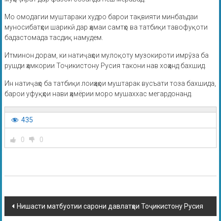
Мо омодагии муштараки худро барои тақвияти минбаъдаи
муносибатҳои шарикӣ дар ҳамаи самтҳо ва татбиқи тавофуқоти
бадастомада тасдиқ намудем.
Итминон дорам, ки натиҷаҳои мулоқоту музокироти имрӯза ба
рушди ҳамкории Тоҷикистону Русия такони нав хоҳанд бахшид.
Ин натиҷаҳо ба татбиқи лоиҳаҳои муштарак вусъати тоза бахшида,
барои уфуқҳои нави ҳамёрии моро мушаххас мегардонанд.
435
0
0
Нишасти матбуотии сарони давлатҳои Тоҷикистону Русия