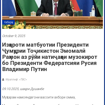
Хабарҳо
October 9, 2025
Изҳороти матбуотии Президенти
Ҷумҳурии Тоҷикистон Эмомалӣ
Раҳмон аз рӯйи натиҷаҳои музокирот
бо Президенти Федератсияи Русия
Владимир Путин
Муаллиф: «ТВС»
09.10.2025, шаҳри Душанбе
Муҳтарам намояндагони васоити ахбори омма,