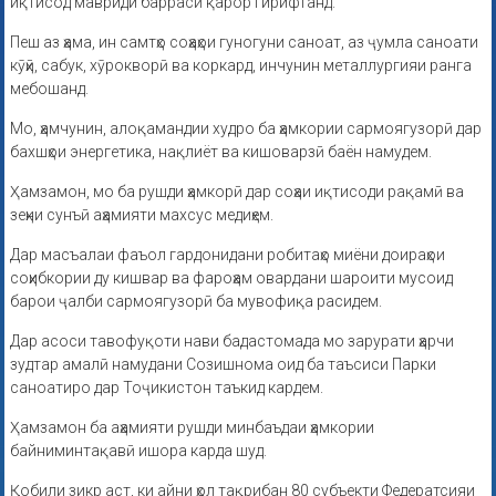
иқтисод мавриди баррасӣ қарор гирифтанд.
Пеш аз ҳама, ин самтҳо соҳаҳои гуногуни саноат, аз ҷумла саноати
кӯҳӣ, сабук, хӯрокворӣ ва коркард, инчунин металлургияи ранга
мебошанд.
Мо, ҳамчунин, алоқамандии худро ба ҳамкории сармоягузорӣ дар
бахшҳои энергетика, нақлиёт ва кишоварзӣ баён намудем.
Ҳамзамон, мо ба рушди ҳамкорӣ дар соҳаи иқтисоди рақамӣ ва
зеҳни сунъӣ аҳамияти махсус медиҳем.
Дар масъалаи фаъол гардонидани робитаҳо миёни доираҳои
соҳибкории ду кишвар ва фароҳам овардани шароити мусоид
барои ҷалби сармоягузорӣ ба мувофиқа расидем.
Дар асоси тавофуқоти нави бадастомада мо зарурати ҳарчи
зудтар амалӣ намудани Созишнома оид ба таъсиси Парки
саноатиро дар Тоҷикистон таъкид кардем.
Ҳамзамон ба аҳамияти рушди минбаъдаи ҳамкории
байниминтақавӣ ишора карда шуд.
Қобили зикр аст, ки айни ҳол тақрибан 80 субъекти Федератсияи