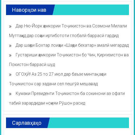
Наворҳои нав
Дар Ню-Йорк ҳамкории Тоҷикистон ва Созмони Милали
Муттаҳид дар соҳаи иртибототи глобалӣ баррасӣ гардид
Дар шаҳри Бохтар лоиҳаи «Шаҳри бехатар» амалӣ мегардад
Густариши ҳамкории Тоҷикистон бо Чин, Қирғизистон ва
Покистон баррасӣ шуд
ОГОҲӢ! Аз 25 то 27 июл дар баъзе минтақаҳои
Тоҷикистон сар задани сел пешгӯӣ мешавад
Кумаки Президенти Тоҷикистон ба сокинони аз офати
табиӣ зарардидаи ноҳияи Рӯшон расид
Сарлавҳаҳо