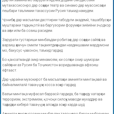
Дар ин замина мо зарурати идома додани омодасозии
мутахассисонро дар соҳаҳои театр ва синамо дар муассисаҳои
пешбари таълимии тахассусии Русия таъкид намудем.
Ҷонибҳо дар масъалаи дастгирии табодули академӣ, ташаббусҳои
муштараки тадқиқотӣ ва баргузории форумҳои зиёиёни эҷодкор
ва аҳли илм ба созиш расидем.
Зарурати густариши минбаъдаи робитаҳо дар соҳаҳои сайёҳӣ ва
варзиш ҳамчун омили тақвиятдиҳандаи наздикшавии мардумони
мо, бахусус ҷавонон, таъкид гардид.
Бо қаноатмандӣ зикр менамоям, ки солҳои охир шумораи
сайёҳони аз Русия ба Тоҷикистон воридшаванда афзоиш
ёфтааст.
Дар ҷараёни музокирот ба масъалаҳои амнияти минтақавӣ ва
байналмилалӣ таваҷҷуҳи хосса зоҳир гардид.
Вазъи минтақа муфасал баррасӣ гардида, ба таҳдиду хатарҳои
терроризм, экстремизм, қочоқи силоҳу маводи мухаддир ва
таҳдидҳои киберӣ таваҷҷуҳи алоҳида зоҳир карда шуд.
Аҳамияти ҳамоҳангсозии минбаъдаи талошҳоро барои муборизаи