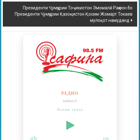
Президенти Ҷумҳурии Тоҷикистон Эмомалӣ Раҳмон бо
Президенти Ҷумҳурии Қазоқистон Қосим-Жомарт Токаев
мулоқот намуданд
РАДИО
SAFINA.TJ
Пахши зинда
0:00