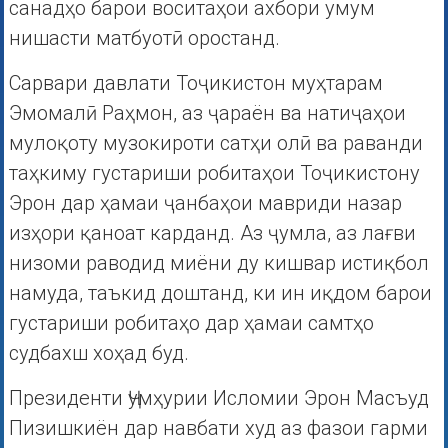
санадҳо барои воситаҳои ахбори умум
нишасти матбуотӣ оростанд.
Сарвари давлати Тоҷикистон муҳтарам
Эмомалӣ Раҳмон, аз ҷараён ва натиҷаҳои
мулоқоту музокироти сатҳи олӣ ва раванди
таҳкиму густариши робитаҳои Тоҷикистону
Эрон дар ҳамаи ҷанбаҳои мавриди назар
изҳори қаноат карданд. Аз ҷумла, аз лағви
низоми раводид миёни ду кишвар истиқбол
намуда, таъкид доштанд, ки ин иқдом барои
густариши робитаҳо дар ҳамаи самтҳо
судбахш хоҳад буд.
Президенти Ҷумҳурии Исломии Эрон Масъуд
Пизишкиён дар навбати худ аз фазои гарми