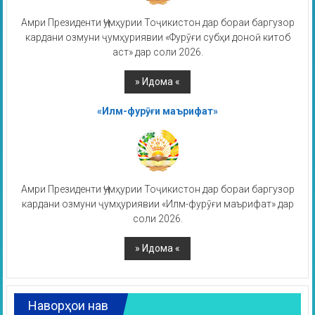
Амри Президенти Ҷумҳурии Тоҷикистон дар бораи баргузор
кардани озмуни ҷумҳуриявии «Фурӯғи субҳи доноӣ китоб
аст» дар соли 2026.
«Илм-фурӯғи маърифат»
Амри Президенти Ҷумҳурии Тоҷикистон дар бораи баргузор
кардани озмуни ҷумҳуриявии «Илм-фурӯғи маърифат» дар
соли 2026.
Наворҳои нав