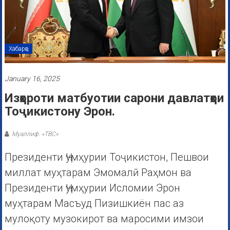
Хабарҳо
January 16, 2025
Изҳороти матбуотии сарони давлатҳои
Тоҷикистону Эрон.
Муаллиф: «ТВС»
Президенти Ҷумҳурии Тоҷикистон, Пешвои
миллат муҳтарам Эмомалӣ Раҳмон ва
Президенти Ҷумҳурии Исломии Эрон
муҳтарам Масъуд Пизишкиён пас аз
мулоқоту музокирот ва маросими имзои