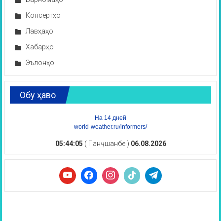
Консертҳо
Лавҳаҳо
Хабарҳо
Эълонҳо
Обу ҳаво
На 14 дней
world-weather.ru/informers/
05:44:05
( Панҷшанбе )
06.08.2026