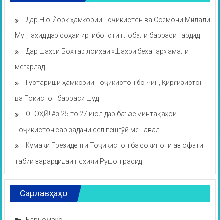
Дар Ню-Йорк ҳамкории Тоҷикистон ва Созмони Милали
Муттаҳид дар соҳаи иртибототи глобалӣ баррасӣ гардид
Дар шаҳри Бохтар лоиҳаи «Шаҳри бехатар» амалӣ
мегардад
Густариши ҳамкории Тоҷикистон бо Чин, Қирғизистон
ва Покистон баррасӣ шуд
ОГОҲӢ! Аз 25 то 27 июл дар баъзе минтақаҳои
Тоҷикистон сар задани сел пешгӯӣ мешавад
Кумаки Президенти Тоҷикистон ба сокинони аз офати
табиӣ зарардидаи ноҳияи Рӯшон расид
Сарлавҳаҳо
Барномаҳо