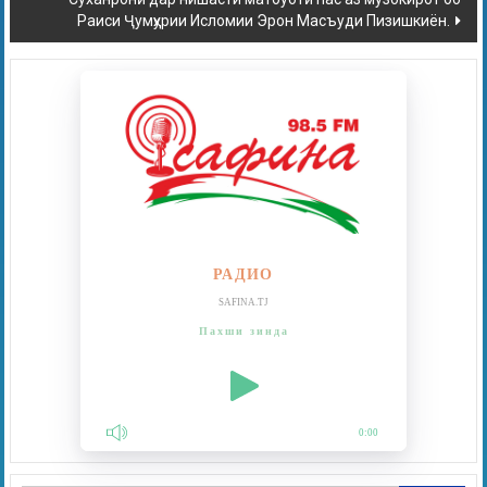
Раиси Ҷумҳурии Исломии Эрон Масъуди Пизишкиён.
РАДИО
SAFINA.TJ
Пахши зинда
0:00