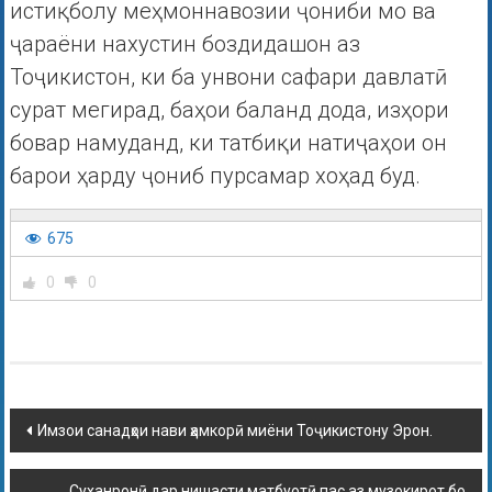
истиқболу меҳмоннавозии ҷониби мо ва
ҷараёни нахустин боздидашон аз
Тоҷикистон, ки ба унвони сафари давлатӣ
сурат мегирад, баҳои баланд дода, изҳори
бовар намуданд, ки татбиқи натиҷаҳои он
барои ҳарду ҷониб пурсамар хоҳад буд.
675
0
0
Имзои санадҳои нави ҳамкорӣ миёни Тоҷикистону Эрон.
Суханронӣ дар нишасти матбуотӣ пас аз музокирот бо