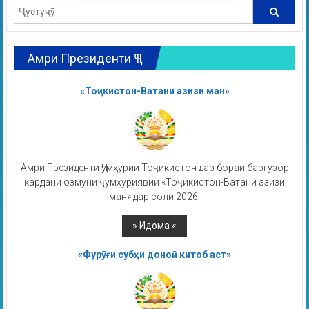
Амри Президенти ҶТ
«Тоҷикистон-Ватани азизи ман»
Амри Президенти Ҷумҳурии Тоҷикистон дар бораи баргузор
кардани озмуни ҷумҳуриявии «Тоҷикистон-Ватани азизи
ман» дар соли 2026.
«Фурӯғи субҳи доноӣ китоб аст»