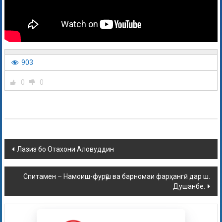
903
0
0
Лазиз бо Отахони Аловуддин
Спитамен – Намоиш-фурӯш ва барномаи фарҳангӣ дар ш.
Душанбе.