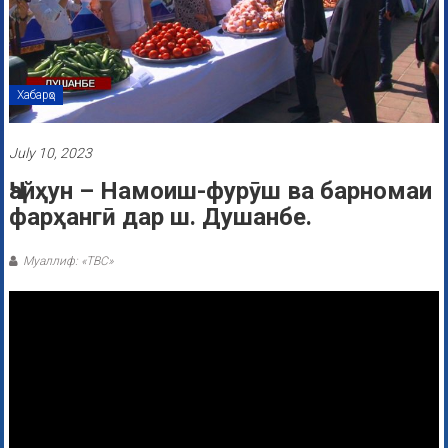
Хабарҳо
July 10, 2023
Ҷайҳун – Намоиш-фурӯш ва барномаи
фарҳангӣ дар ш. Душанбе.
Муаллиф: «ТВС»