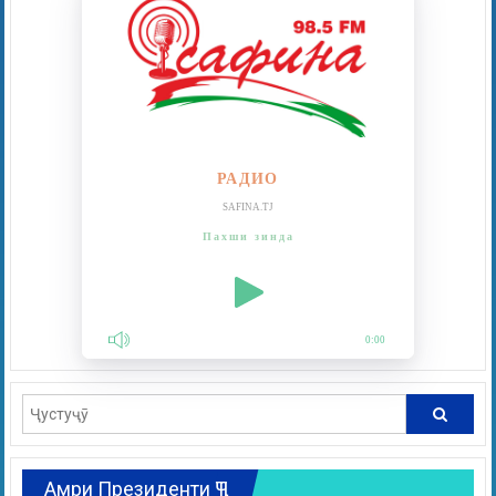
РАДИО
SAFINA.TJ
Пахши зинда
0:00
Амри Президенти ҶТ