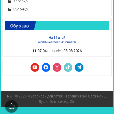
Хабарҳо
Эълонҳо
Обу ҳаво
На 14 дней
world-weather.ru/informers/
11:07:04
( Шанбе )
08.08.2026
R&T © 2026 Муассисаи давлатии «Телевизиони Сафина» ш.
Душанбе к. Беҳзод 25.