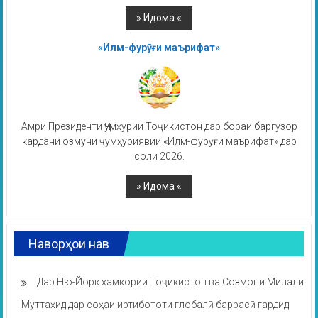
«Илм-фурӯғи маърифат»
Амри Президенти Ҷумҳурии Тоҷикистон дар бораи баргузор
кардани озмуни ҷумҳуриявии «Илм-фурӯғи маърифат» дар
соли 2026.
Наворҳои нав
Дар Ню-Йорк ҳамкории Тоҷикистон ва Созмони Милали
Муттаҳид дар соҳаи иртибототи глобалӣ баррасӣ гардид