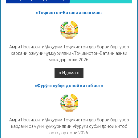
«Тоҷикистон-Ватани азизи ман»
Амри Президенти Ҷумҳурии Тоҷикистон дар бораи баргузор
кардани озмуни ҷумҳуриявии «Тоҷикистон-Ватани азизи
ман» дар соли 2026.
«Фурӯғи субҳи доноӣ китоб аст»
Амри Президенти Ҷумҳурии Тоҷикистон дар бораи баргузор
кардани озмуни ҷумҳуриявии «Фурӯғи субҳи доноӣ китоб
аст» дар соли 2026.