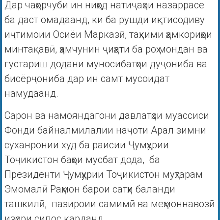
Дар чаҳорчуби ин ниҳод натиҷаҳои назаррасе
ба даст омадаанд, ки ба рушди иқтисодиву
иҷтимоии Осиёи Марказӣ, таҳкими ҳамкориҳои
минтақавӣ, ҳамчунин ҷиҳати ба роҳ мондан ва
густариш додани муносибатҳои дуҷониба ва
бисёрҷониба дар ин самт мусоидат
намудаанд.
Сарон ва намояндагони давлатҳои муассиси
Фонди байналмилалии наҷоти Арал зимни
суханронии худ ба раисии Ҷумҳурии
Тоҷикистон баҳои мусбат дода, ба
Президенти Ҷумҳурии Тоҷикистон муҳтарам
Эмомалӣ Раҳмон барои сатҳи баланди
ташкилӣ, пазироии самимӣ ва меҳмоннавозӣ
изҳори сипос карданд.