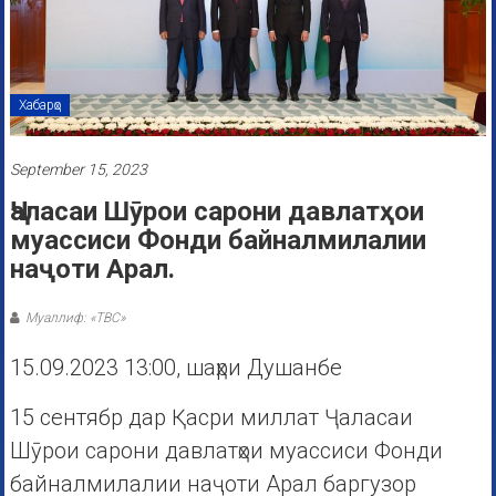
Хабарҳо
September 15, 2023
Ҷаласаи Шӯрои сарони давлатҳои
муассиси Фонди байналмилалии
наҷоти Арал.
Муаллиф: «ТВС»
15.09.2023 13:00, шаҳри Душанбе
15 сентябр дар Қасри миллат Ҷаласаи
Шӯрои сарони давлатҳои муассиси Фонди
байналмилалии наҷоти Арал баргузор