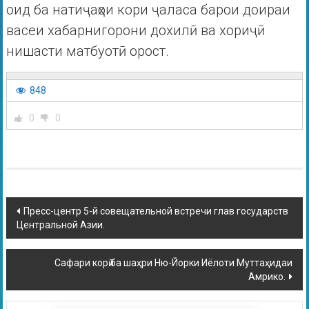
оид ба натиҷаҳои кори ҷаласа барои доираи
васеи хабарнигорони дохилӣ ва хориҷӣ
нишасти матбуотӣ орост.
848
0
0
Пресс-центр 5-й совещательной встречи глав государств
Центральной Азии.
Сафари корӣ ба шаҳри Ню-Йорки Иёлоти Муттаҳидаи
Амрико.