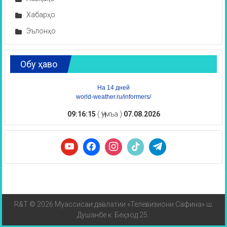
Хабарҳо
Эълонҳо
Обу ҳаво
На 14 дней
world-weather.ru/informers/
09:16:16
( Ҷумъа )
07.08.2026
R&T © 2026 Муассисаи давлатии «Телевизиони Сафина» ш.
Душанбе к. Беҳзод 25.