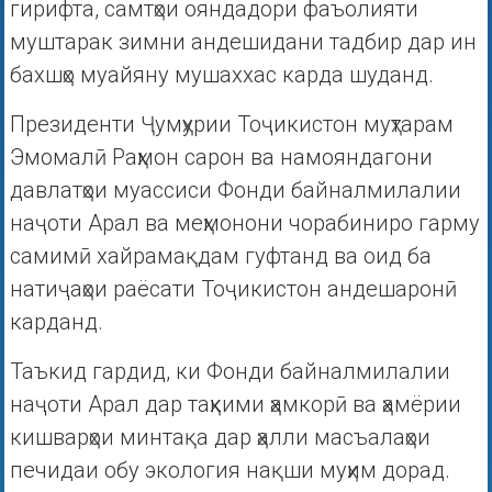
гирифта, самтҳои ояндадори фаъолияти
муштарак зимни андешидани тадбир дар ин
бахшҳо муайяну мушаххас карда шуданд.
Президенти Ҷумҳурии Тоҷикистон муҳтарам
Эмомалӣ Раҳмон сарон ва намояндагони
давлатҳои муассиси Фонди байналмилалии
наҷоти Арал ва меҳмонони чорабиниро гарму
самимӣ хайрамақдам гуфтанд ва оид ба
натиҷаҳои раёсати Тоҷикистон андешаронӣ
карданд.
Таъкид гардид, ки Фонди байналмилалии
наҷоти Арал дар таҳкими ҳамкорӣ ва ҳамёрии
кишварҳои минтақа дар ҳалли масъалаҳои
печидаи обу экология нақши муҳим дорад.