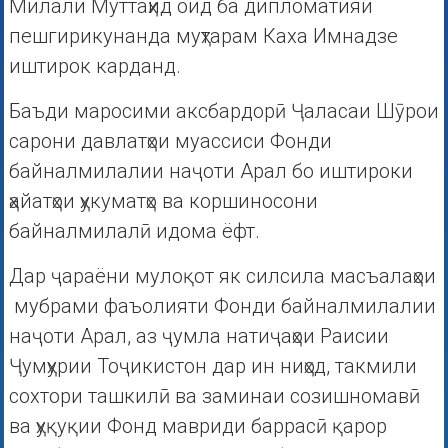
Милали Муттаҳид оид ба дипломатияи
пешгирикунанда муҳтарам Каха Имнадзе
иштирок карданд.
Баъди маросими аксбардорӣ Ҷаласаи Шӯрои
сарони давлатҳои муассиси Фонди
байналмилалии наҷоти Арал бо иштироки
ҳайатҳои ҳукуматҳо ва коршиносони
байналмилалӣ идома ёфт.
Дар ҷараёни мулоқот як силсила масъалаҳои
мубрами фаъолияти Фонди байналмилалии
наҷоти Арал, аз ҷумла натиҷаҳои Раисии
Ҷумҳурии Тоҷикистон дар ин ниҳод, такмили
сохтори ташкилӣ ва заминаи созишномавӣ
ва ҳуқуқии Фонд мавриди баррасӣ қарор