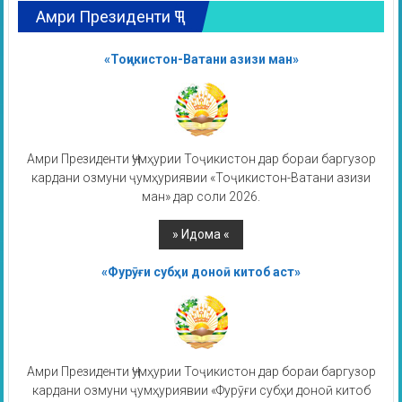
Амри Президенти ҶТ
«Тоҷикистон-Ватани азизи ман»
Амри Президенти Ҷумҳурии Тоҷикистон дар бораи баргузор
кардани озмуни ҷумҳуриявии «Тоҷикистон-Ватани азизи
ман» дар соли 2026.
«Фурӯғи субҳи доноӣ китоб аст»
Амри Президенти Ҷумҳурии Тоҷикистон дар бораи баргузор
кардани озмуни ҷумҳуриявии «Фурӯғи субҳи доноӣ китоб