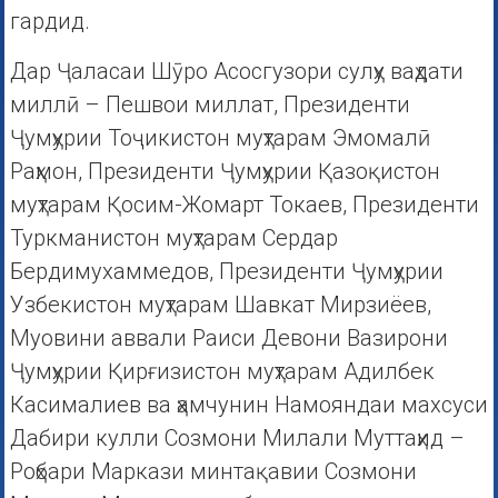
гардид.
Дар Ҷаласаи Шӯро Асосгузори сулҳу ваҳдати
миллӣ – Пешвои миллат, Президенти
Ҷумҳурии Тоҷикистон муҳтарам Эмомалӣ
Раҳмон, Президенти Ҷумҳурии Қазоқистон
муҳтарам Қосим-Жомарт Токаев, Президенти
Туркманистон муҳтарам Сердар
Бердимухаммедов, Президенти Ҷумҳурии
Узбекистон муҳтарам Шавкат Мирзиёев,
Муовини аввали Раиси Девони Вазирони
Ҷумҳурии Қирғизистон муҳтарам Адилбек
Касималиев ва ҳамчунин Намояндаи махсуси
Дабири кулли Созмони Милали Муттаҳид –
Роҳбари Маркази минтақавии Созмони