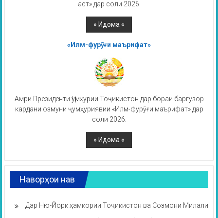
аст» дар соли 2026.
«Илм-фурӯғи маърифат»
Амри Президенти Ҷумҳурии Тоҷикистон дар бораи баргузор
кардани озмуни ҷумҳуриявии «Илм-фурӯғи маърифат» дар
соли 2026.
Наворҳои нав
Дар Ню-Йорк ҳамкории Тоҷикистон ва Созмони Милали