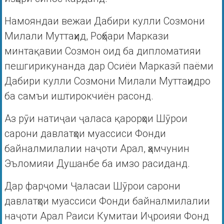
Намояндаи вежаи Дабири кулли Созмони
Милали Муттаҳид, Роҳбари Маркази
минтақавии Созмон оид ба дипломатияи
пешгирикунанда дар Осиёи Марказӣ паёми
Дабири кулли Созмони Милали Муттаҳидро
ба самъи иштирокчиён расонд.
Аз рӯи натиҷаи ҷаласа қарорҳои Шӯрои
сарони давлатҳои муассиси Фонди
байналмилалии наҷоти Арал, ҳамчунин
Эъломияи Душанбе ба имзо расиданд.
Дар фарҷоми Ҷаласаи Шӯрои сарони
давлатҳои муассиси Фонди байналмилалии
наҷоти Арал Раиси Кумитаи Иҷроияи Фонд