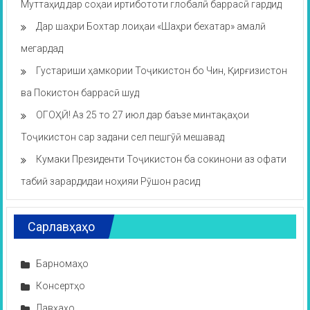
Муттаҳид дар соҳаи иртибототи глобалӣ баррасӣ гардид
Дар шаҳри Бохтар лоиҳаи «Шаҳри бехатар» амалӣ
мегардад
Густариши ҳамкории Тоҷикистон бо Чин, Қирғизистон
ва Покистон баррасӣ шуд
ОГОҲӢ! Аз 25 то 27 июл дар баъзе минтақаҳои
Тоҷикистон сар задани сел пешгӯӣ мешавад
Кумаки Президенти Тоҷикистон ба сокинони аз офати
табиӣ зарардидаи ноҳияи Рӯшон расид
Сарлавҳаҳо
Барномаҳо
Консертҳо
Лавҳаҳо