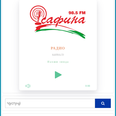
РАДИО
SAFINA.TJ
Пахши зинда
0:00