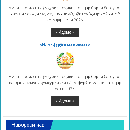
Амри Президенти Ҷумҳурии Тоҷикистон дар бораи баргузор
кардани озмуни ҷумҳуриявии «Фурӯғи субҳи доноӣ китоб
аст» дар соли 2026.
«Илм-фурӯғи маърифат»
Амри Президенти Ҷумҳурии Тоҷикистон дар бораи баргузор
кардани озмуни ҷумҳуриявии «Илм-фурӯғи маърифат» дар
соли 2026.
Наворҳои нав