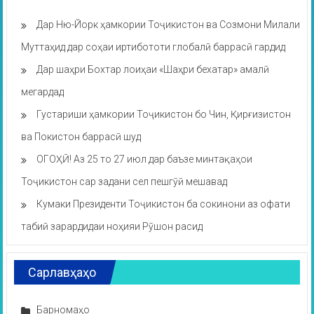
Дар Ню-Йорк ҳамкории Тоҷикистон ва Созмони Милали
Муттаҳид дар соҳаи иртибототи глобалӣ баррасӣ гардид
Дар шаҳри Бохтар лоиҳаи «Шаҳри бехатар» амалӣ
мегардад
Густариши ҳамкории Тоҷикистон бо Чин, Қирғизистон
ва Покистон баррасӣ шуд
ОГОҲӢ! Аз 25 то 27 июл дар баъзе минтақаҳои
Тоҷикистон сар задани сел пешгӯӣ мешавад
Кумаки Президенти Тоҷикистон ба сокинони аз офати
табиӣ зарардидаи ноҳияи Рӯшон расид
Сарлавҳаҳо
Барномаҳо