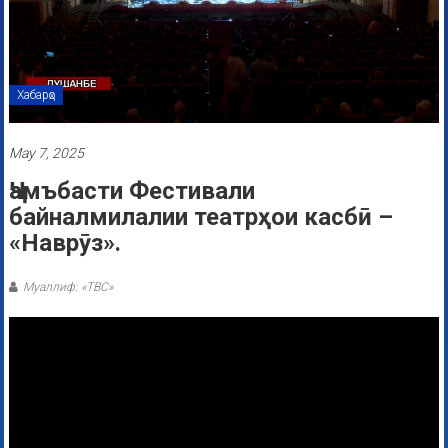
Хабарҳо
May 7, 2025
Ҷамъбасти Фестивали
байналмилалии театрҳои касбӣ –
«Наврӯз».
Муаллиф: «ТВС»