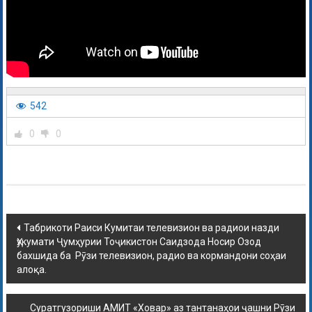
542
0
0
Табрикоти Раиси Кумитаи телевизион ва радиои назди
Ҳукумати Ҷумҳурии Тоҷикистон Саидзода Носир Озод
бахшида ба Рӯзи телевизион, радио ва кормандони соҳаи
алоқа.
Суратгузориши АМИТ «Ховар» аз тантанаҳои ҷашни Рӯзи