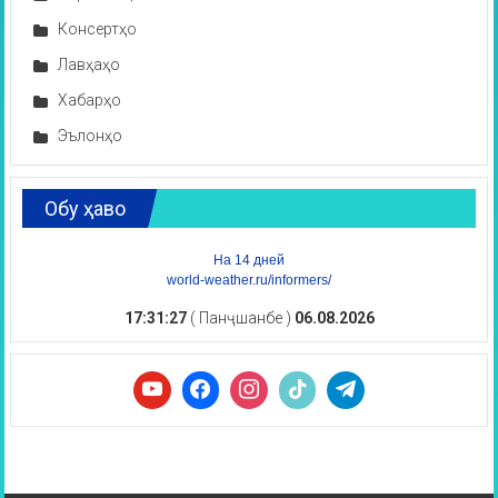
Консертҳо
Лавҳаҳо
Хабарҳо
Эълонҳо
Обу ҳаво
На 14 дней
world-weather.ru/informers/
17:31:28
( Панҷшанбе )
06.08.2026