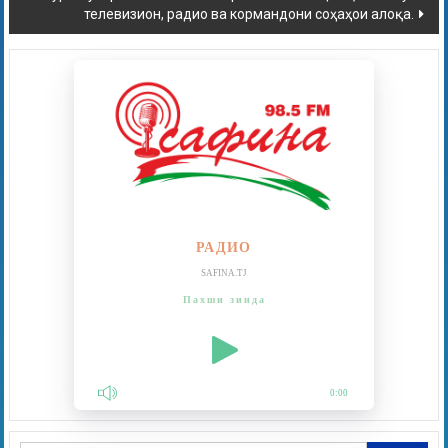
телевизион, радио ва кормандони соҳаҳои алоқа.
РАДИО
SAFINA.TJ
Пахши зинда
0:00