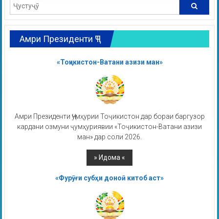
Амри Президенти ҶТ
«Тоҷикистон-Ватани азизи ман»
Амри Президенти Ҷумҳурии Тоҷикистон дар бораи баргузор
кардани озмуни ҷумҳуриявии «Тоҷикистон-Ватани азизи
ман» дар соли 2026.
«Фурӯғи субҳи доноӣ китоб аст»