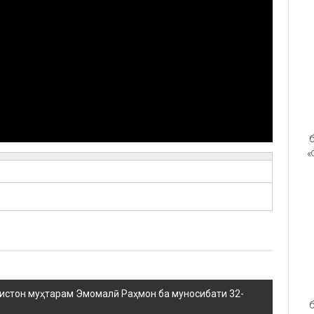
б
«
истон муҳтарам Эмомалӣ Раҳмон ба муносибати 32-
б