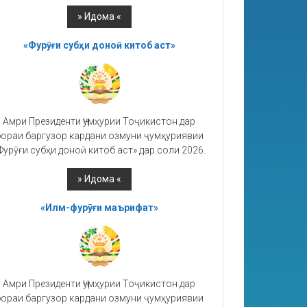
«Фурӯғи субҳи доноӣ китоб аст»
Амри Президенти Ҷумҳурии Тоҷикистон дар
ораи баргузор кардани озмуни ҷумҳуриявии
Фурӯғи субҳи доноӣ китоб аст» дар соли 2026.
«Илм-фурӯғи маърифат»
Амри Президенти Ҷумҳурии Тоҷикистон дар
ораи баргузор кардани озмуни ҷумҳуриявии