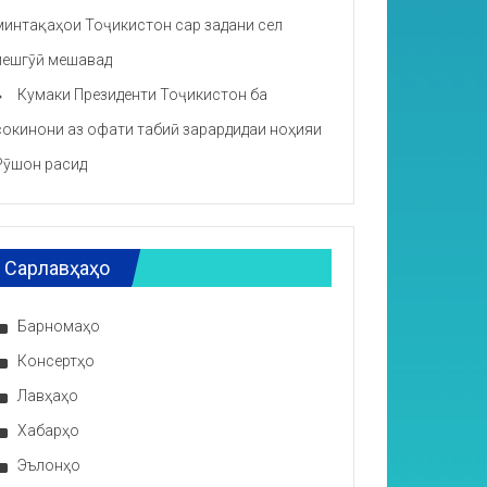
минтақаҳои Тоҷикистон сар задани сел
пешгӯӣ мешавад
Кумаки Президенти Тоҷикистон ба
сокинони аз офати табиӣ зарардидаи ноҳияи
Рӯшон расид
Сарлавҳаҳо
Барномаҳо
Консертҳо
Лавҳаҳо
Хабарҳо
Эълонҳо