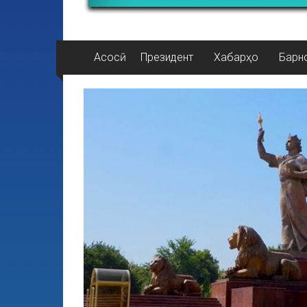
Асосӣ
Президент
Хабарҳо
Барн