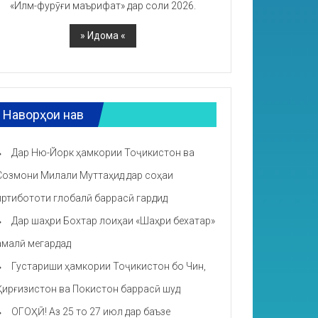
«Илм-фурӯғи маърифат» дар соли 2026.
Наворҳои нав
Дар Ню-Йорк ҳамкории Тоҷикистон ва
Созмони Милали Муттаҳид дар соҳаи
иртибототи глобалӣ баррасӣ гардид
Дар шаҳри Бохтар лоиҳаи «Шаҳри бехатар»
амалӣ мегардад
Густариши ҳамкории Тоҷикистон бо Чин,
Қирғизистон ва Покистон баррасӣ шуд
ОГОҲӢ! Аз 25 то 27 июл дар баъзе