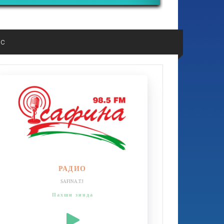
ос
РАДИО
SAFINA.TJ
Пахши зинда