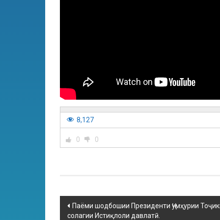
8,127
0
0
Паёми шодбошии Президенти Ҷумҳурии Тоҷик
солагии Истиқлоли давлатӣ.