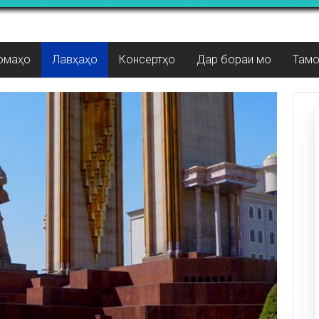
омаҳо
Лавҳаҳо
Консертҳо
Дар бораи мо
Там