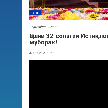
Лавҳаҳо
September 8, 2023
Ҷашни 32-солагии Истиқло
муборак!
Муаллиф: «ТВС»