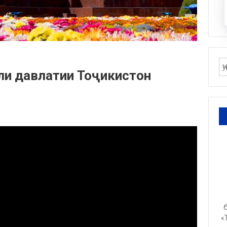
ли давлатии Тоҷикистон
б
«