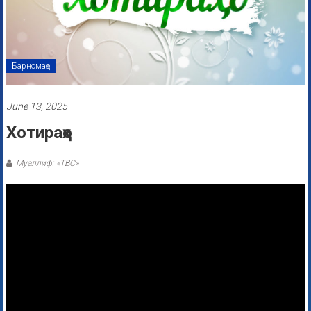
Барномаҳо
June 13, 2025
Хотираҳо
Муаллиф: «ТВС»