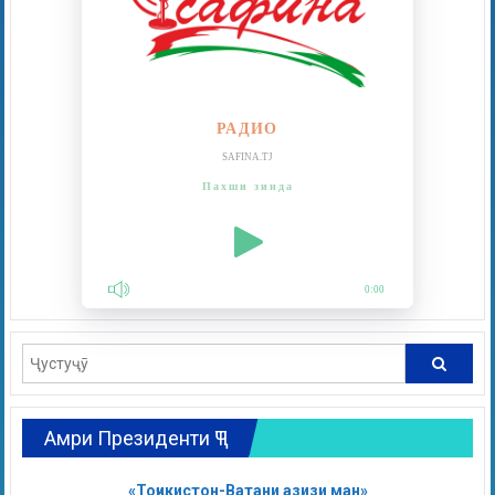
РАДИО
SAFINA.TJ
Пахши зинда
0:00
Амри Президенти ҶТ
«Тоҷикистон-Ватани азизи ман»