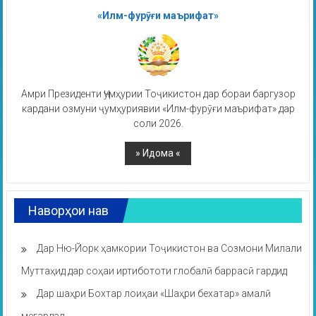
«Илм-фурӯғи маърифат»
Амри Президенти Ҷумҳурии Тоҷикистон дар бораи баргузор
кардани озмуни ҷумҳуриявии «Илм-фурӯғи маърифат» дар
соли 2026.
Наворҳои нав
Дар Ню-Йорк ҳамкории Тоҷикистон ва Созмони Милали
Муттаҳид дар соҳаи иртибототи глобалӣ баррасӣ гардид
Дар шаҳри Бохтар лоиҳаи «Шаҳри бехатар» амалӣ