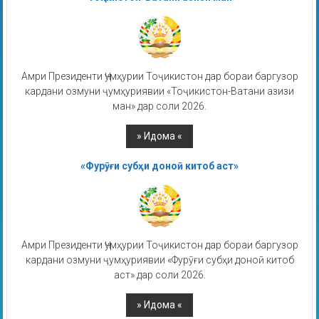
Амри Президенти Ҷумҳурии Тоҷикистон дар бораи баргузор
кардани озмуни ҷумҳуриявии «Тоҷикистон-Ватани азизи
ман» дар соли 2026.
«Фурӯғи субҳи доноӣ китоб аст»
Амри Президенти Ҷумҳурии Тоҷикистон дар бораи баргузор
кардани озмуни ҷумҳуриявии «Фурӯғи субҳи доноӣ китоб
аст» дар соли 2026.