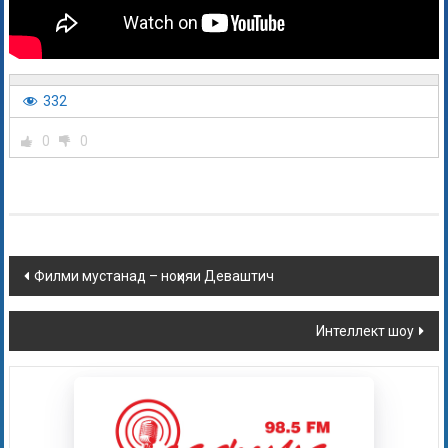
332
0
0
Филми мустанад – ноҳияи Деваштич
Интеллект шоу