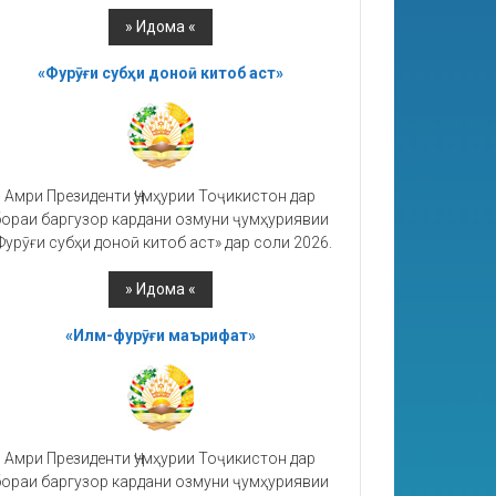
«Фурӯғи субҳи доноӣ китоб аст»
Амри Президенти Ҷумҳурии Тоҷикистон дар
ораи баргузор кардани озмуни ҷумҳуриявии
Фурӯғи субҳи доноӣ китоб аст» дар соли 2026.
«Илм-фурӯғи маърифат»
Амри Президенти Ҷумҳурии Тоҷикистон дар
ораи баргузор кардани озмуни ҷумҳуриявии