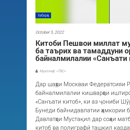
Хабарҳо
October 5, 2022
Китоби Пешвои миллат му
ба таърих ва тамаддуни о
байналмилалии «Санъати 
Муаллиф: «ТВС»
Дар шаҳри Москваи Федератсияи 
байналмилалии кишварҳои иштиро
«Санъати китоб», ки аз ҷониби Ш
Бунёди байнидавлатии ҳамкории б
Давлатҳои Мустақил дар соҳаи мат
китоб ва полиграфӣ ташкил карда