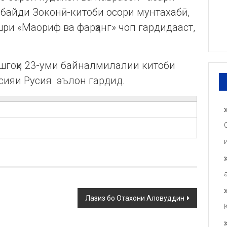
байди Зоконӣ-китоби осори мунтахабӣ,
ри «Маориф ва фарҳанг» чоп гардидааст,
шгоҳи 23-уми байналмилалии китоби
сияи Русия эълон гардид.
Лазиз бо Отахони Аловуддин