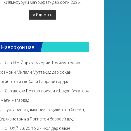
«Илм-фурӯғи маърифат» дар соли 2026.
Наворҳои нав
Дар Ню-Йорк ҳамкории Тоҷикистон ва
Созмони Милали Муттаҳид дар соҳаи
иртибототи глобалӣ баррасӣ гардид
Дар шаҳри Бохтар лоиҳаи «Шаҳри бехатар»
амалӣ мегардад
Густариши ҳамкории Тоҷикистон бо Чин,
Қирғизистон ва Покистон баррасӣ шуд
ОГОҲӢ! Аз 25 то 27 июл дар баъзе