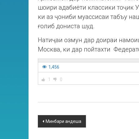
шоири адабиёти классики тоҷик У
ки аз ҷониби муассисаи табъу наш
ғолиб дониста шуд.
Натиҷаи озмун дар доираи намои
Москва, ки дар пойтахти Федерат
1,456
1
0
Минбари андеша