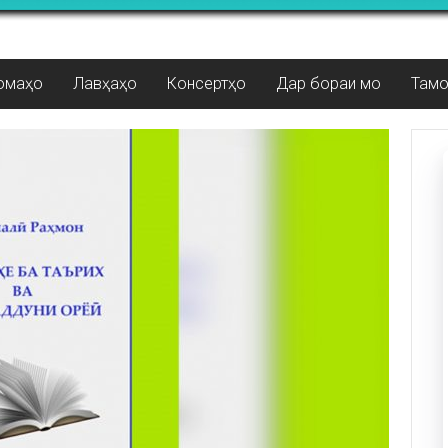
омаҳо
Лавҳаҳо
Консертҳо
Дар бораи мо
Там