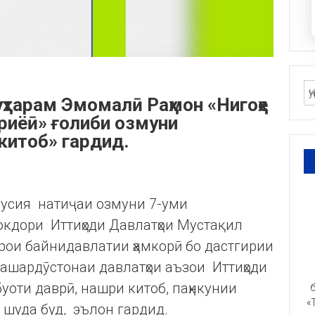
ҳтарам Эмомалӣ Раҳмон «Нигоҳе
риёӣ» ғолиби озмуни
китоб» гардид.
Русия натиҷаи озмуни 7-уми
кдори Иттиҳоди Давлатҳои Мустақил
ӯрои байнидавлатии ҳамкорӣ бо дастгирии
ашардӯстонаи давлатҳои аъзои Иттиҳоди
буоти даврӣ, нашри китоб, паҳнкунии
б
«
 шуда буд, эълон гардид.