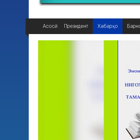
Асосӣ
Президент
Хабарҳо
Барн