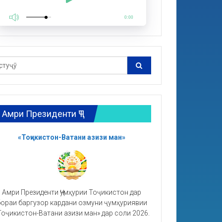
0:00
Амри Президенти ҶТ
«Тоҷикистон-Ватани азизи ман»
Амри Президенти Ҷумҳурии Тоҷикистон дар
ораи баргузор кардани озмуни ҷумҳуриявии
Тоҷикистон-Ватани азизи ман» дар соли 2026.