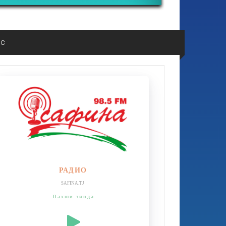
ос
РАДИО
SAFINA.TJ
Пахши зинда