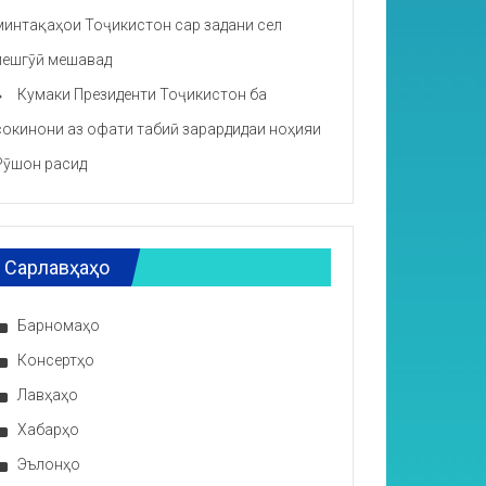
минтақаҳои Тоҷикистон сар задани сел
пешгӯӣ мешавад
Кумаки Президенти Тоҷикистон ба
сокинони аз офати табиӣ зарардидаи ноҳияи
Рӯшон расид
Сарлавҳаҳо
Барномаҳо
Консертҳо
Лавҳаҳо
Хабарҳо
Эълонҳо