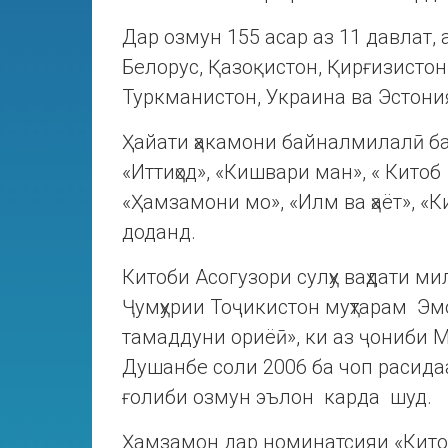
Дар озмун 155 асар аз 11 давлат,
Белорус, Қазоқистон, Қирғизистон
Туркманистон, Украина ва Эстони
Ҳайати ҳакамони байналмилалӣ ба 
«Иттиҳод», «Кишвари ман», « Кито
«Ҳамзамони мо», «Илм ва ҳаёт», «К
доданд.
Китоби Асогузори сулҳу ваҳдати 
Ҷумҳурии Тоҷикистон муҳтарам Эмо
тамаддуни ориёӣ», ки аз ҷониби 
Душанбе соли 2006 ба чоп расидаа
ғолиби озмун эълон карда шуд.
Ҳамзамон дар номинатсияи «Китоб