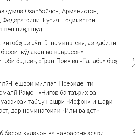
 аз ҷумла Озарбойҷон, Арманистон,
, Федератсияи Русия, Тоҷикистон,
я пешниҳод шуд.
китобҳо аз рӯи 9 номинатсия, аз қабили
б барои кӯдакон ва наврасон»,
итоби бадеӣ», «Гран-При» ва «Ғалаба» баҳо
б
«
миллӣ-Пешвои миллат, Президенти
малӣ Раҳмон «Нигоҳе ба таърих ва
Муассисаи табъу нашри «Ирфон»-и шаҳри
ст, дар номинатсияи «Илм ва ҳаёт»
б
 барои кӯдакон ва наврасон» асари