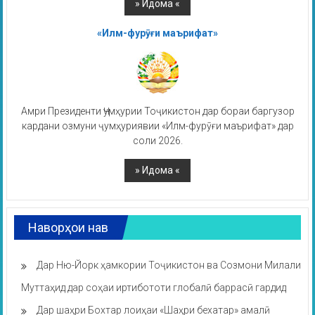
«Илм-фурӯғи маърифат»
Амри Президенти Ҷумҳурии Тоҷикистон дар бораи баргузор
кардани озмуни ҷумҳуриявии «Илм-фурӯғи маърифат» дар
соли 2026.
Наворҳои нав
Дар Ню-Йорк ҳамкории Тоҷикистон ва Созмони Милали
Муттаҳид дар соҳаи иртибототи глобалӣ баррасӣ гардид
Дар шаҳри Бохтар лоиҳаи «Шаҳри бехатар» амалӣ