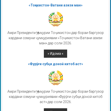
«Тоҷикистон-Ватани азизи ман»
Амри Президенти Ҷумҳурии Тоҷикистон дар бораи баргузор
кардани озмуни ҷумҳуриявии «Тоҷикистон-Ватани азизи
ман» дар соли 2026.
«Фурӯғи субҳи доноӣ китоб аст»
Амри Президенти Ҷумҳурии Тоҷикистон дар бораи баргузор
кардани озмуни ҷумҳуриявии «Фурӯғи субҳи доноӣ китоб
аст» дар соли 2026.