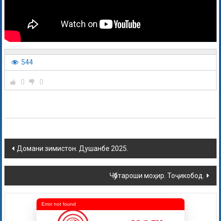
544
0
0
Домани зимистон. Душанбе 2025.
Чӯбтароши моҳир. Тоҷикобод.
Error not found