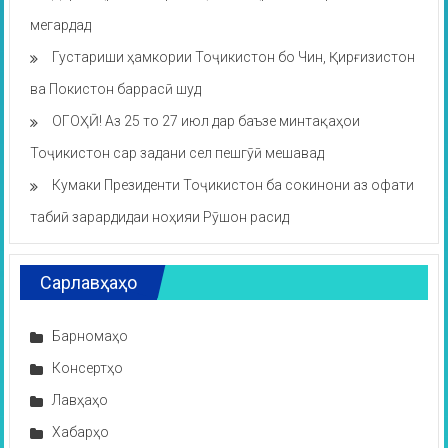
мегардад
Густариши ҳамкории Тоҷикистон бо Чин, Қирғизистон
ва Покистон баррасӣ шуд
ОГОҲӢ! Аз 25 то 27 июл дар баъзе минтақаҳои
Тоҷикистон сар задани сел пешгӯӣ мешавад
Кумаки Президенти Тоҷикистон ба сокинони аз офати
табиӣ зарардидаи ноҳияи Рӯшон расид
Сарлавҳаҳо
Барномаҳо
Консертҳо
Лавҳаҳо
Хабарҳо