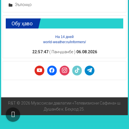
Эълонҳо
Обу ҳаво
На 14 дней
world-weather.ru/informers/
22:57:47
( Панҷшанбе )
06.08.2026
R&T © 2026 Муассисаи давлатии «Телевизиони Сафина» ш.
Душанбе к. Беҳзод 25.