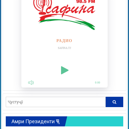
РАДИО
SAFINA.TJ
0:00
Амри Президенти ҶТ