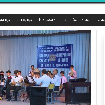
омаҳо
Лавҳаҳо
Консертҳо
Дар бораи мо
Там