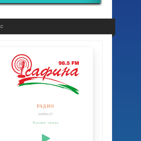
ос
РАДИО
SAFINA.TJ
Пахши зинда