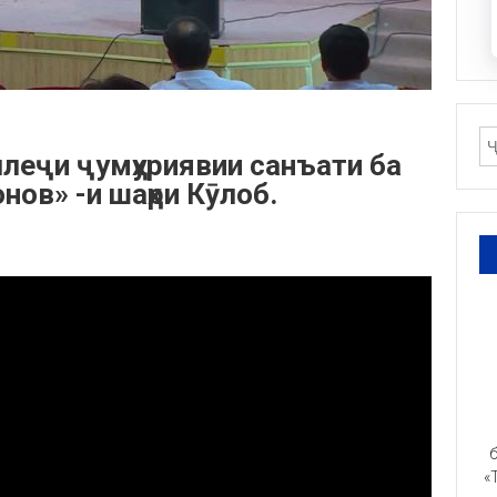
ллеҷи ҷумҳуриявии санъати ба
ов» -и шаҳри Кӯлоб.
б
«