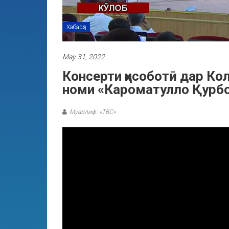
Хабарҳо
May 31, 2022
Консерти ҳисоботӣ дар Ко
номи «Кароматулло Қурбон
Муаллиф: «ТВС»