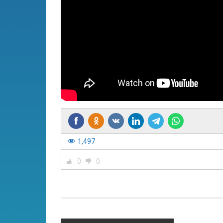
1,497
0
0