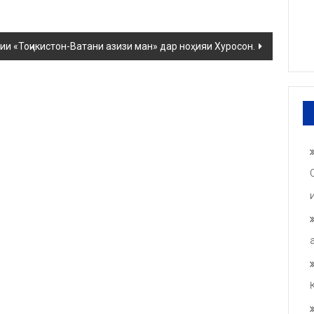
ии «Тоҷикистон-Ватани азизи ман» дар ноҳияи Хуросон.