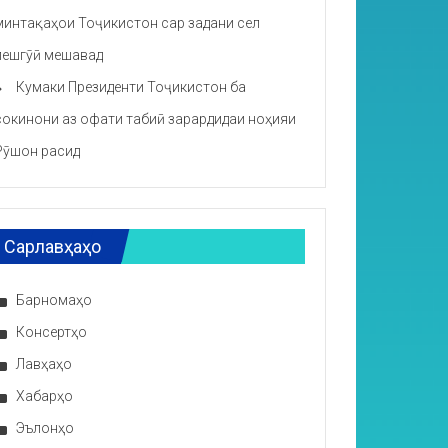
минтақаҳои Тоҷикистон сар задани сел
пешгӯӣ мешавад
Кумаки Президенти Тоҷикистон ба
сокинони аз офати табиӣ зарардидаи ноҳияи
Рӯшон расид
Сарлавҳаҳо
Барномаҳо
Консертҳо
Лавҳаҳо
Хабарҳо
Эълонҳо