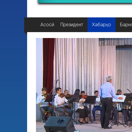
Асосӣ
Президент
Хабарҳо
Барн