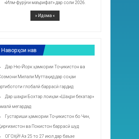
«Илм-фурӯғи маърифат» дар соли 2026.
Наворҳои нав
Дар Ню-Йорк ҳамкории Тоҷикистон ва
Созмони Милали Муттаҳид дар соҳаи
иртибототи глобалӣ баррасӣ гардид
Дар шаҳри Бохтар лоиҳаи «Шаҳри бехатар»
амалӣ мегардад
Густариши ҳамкории Тоҷикистон бо Чин,
Қирғизистон ва Покистон баррасӣ шуд
ОГОҲӢ! Аз 25 то 27 июл дар баъзе