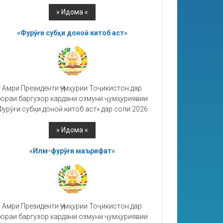
«Фурӯғи субҳи доноӣ китоб аст»
Амри Президенти Ҷумҳурии Тоҷикистон дар
ораи баргузор кардани озмуни ҷумҳуриявии
Фурӯғи субҳи доноӣ китоб аст» дар соли 2026.
«Илм-фурӯғи маърифат»
Амри Президенти Ҷумҳурии Тоҷикистон дар
ораи баргузор кардани озмуни ҷумҳуриявии