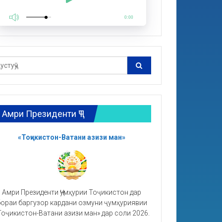
0:00
Амри Президенти ҶТ
«Тоҷикистон-Ватани азизи ман»
Амри Президенти Ҷумҳурии Тоҷикистон дар
ораи баргузор кардани озмуни ҷумҳуриявии
Тоҷикистон-Ватани азизи ман» дар соли 2026.