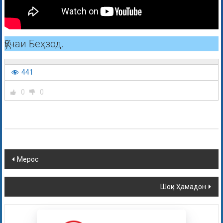
Қӯчаи Беҳзод.
441
0
0
Мерос
Шоҳи Ҳамадон