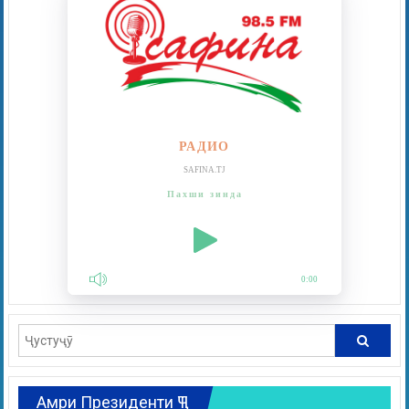
РАДИО
SAFINA.TJ
Пахши зинда
0:00
Амри Президенти ҶТ