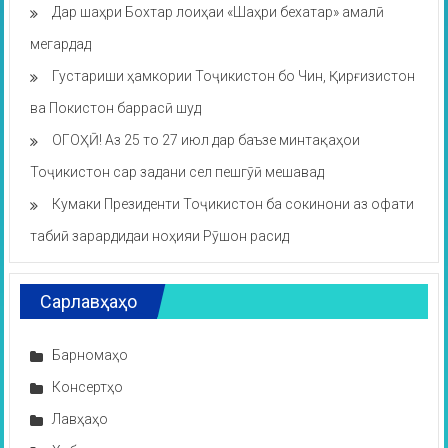
Дар шаҳри Бохтар лоиҳаи «Шаҳри бехатар» амалӣ
мегардад
Густариши ҳамкории Тоҷикистон бо Чин, Қирғизистон
ва Покистон баррасӣ шуд
ОГОҲӢ! Аз 25 то 27 июл дар баъзе минтақаҳои
Тоҷикистон сар задани сел пешгӯӣ мешавад
Кумаки Президенти Тоҷикистон ба сокинони аз офати
табиӣ зарардидаи ноҳияи Рӯшон расид
Сарлавҳаҳо
Барномаҳо
Консертҳо
Лавҳаҳо