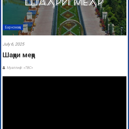
Барномаҳо
July 6, 2025
Шаҳри меҳр
Муаллиф: «ТВС»