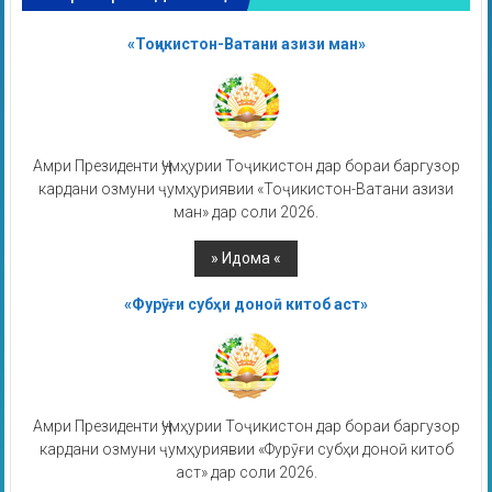
«Тоҷикистон-Ватани азизи ман»
Амри Президенти Ҷумҳурии Тоҷикистон дар бораи баргузор
кардани озмуни ҷумҳуриявии «Тоҷикистон-Ватани азизи
ман» дар соли 2026.
«Фурӯғи субҳи доноӣ китоб аст»
Амри Президенти Ҷумҳурии Тоҷикистон дар бораи баргузор
кардани озмуни ҷумҳуриявии «Фурӯғи субҳи доноӣ китоб
аст» дар соли 2026.