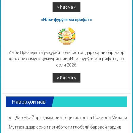
«Илм-фурӯғи маърифат»
Амри Президенти Ҷумҳурии Тоҷикистон дар бораи баргузор
кардани озмуни ҷумҳуриявии «Илм-фурӯғи маърифат» дар
соли 2026.
Наворҳои нав
Дар Ню-Йорк ҳамкории Тоҷикистон ва Созмони Милали
Муттаҳид дар соҳаи иртибототи глобалӣ баррасӣ гардид