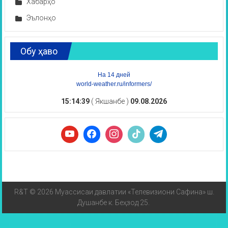
Хабарҳо
Эълонҳо
Обу ҳаво
На 14 дней
world-weather.ru/informers/
15:14:39
( Якшанбе )
09.08.2026
R&T © 2026 Муассисаи давлатии «Телевизиони Сафина» ш.
Душанбе к. Беҳзод 25.