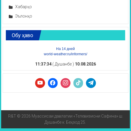
Хабарҳо
Эълонҳо
Обу ҳаво
На 14 дней
world-weather.ru/informers/
11:37:34
( Душанбе )
10.08.2026
R&T © 2026 Муассисаи давлатии «Телевизиони Сафина» ш.
Душанбе к. Беҳзод 25.