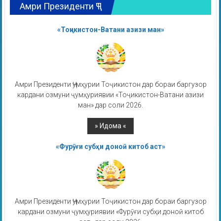
Амри Президенти ҶТ
«Тоҷикистон-Ватани азизи ман»
Амри Президенти Ҷумҳурии Тоҷикистон дар бораи баргузор
кардани озмуни ҷумҳуриявии «Тоҷикистон-Ватани азизи
ман» дар соли 2026.
«Фурӯғи субҳи доноӣ китоб аст»
Амри Президенти Ҷумҳурии Тоҷикистон дар бораи баргузор
кардани озмуни ҷумҳуриявии «Фурӯғи субҳи доноӣ китоб