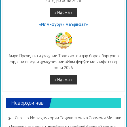
аст» дар соли 2026.
«Илм-фурӯғи маърифат»
Амри Президенти Ҷумҳурии Тоҷикистон дар бораи баргузор
кардани озмуни ҷумҳуриявии «Илм-фурӯғи маърифат» дар
соли 2026.
Наворҳои нав
Дар Ню-Йорк ҳамкории Тоҷикистон ва Созмони Милали