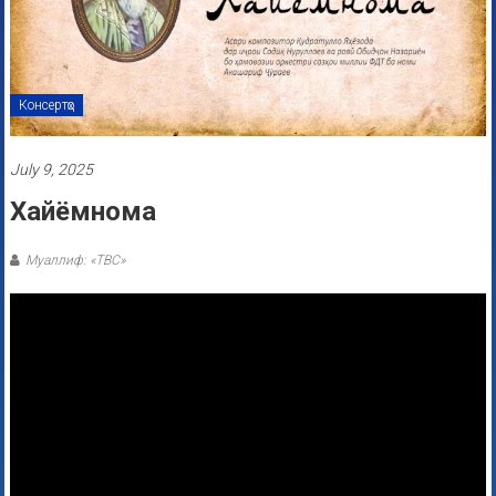
Консертҳо
July 9, 2025
Хайёмнома
Муаллиф: «ТВС»