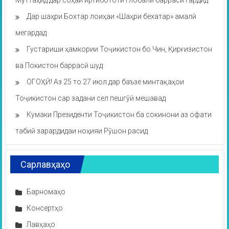
Муттаҳид дар соҳаи иртибототи глобалӣ баррасӣ гардид
Дар шаҳри Бохтар лоиҳаи «Шаҳри бехатар» амалӣ
мегардад
Густариши ҳамкории Тоҷикистон бо Чин, Қирғизистон
ва Покистон баррасӣ шуд
ОГОҲӢ! Аз 25 то 27 июл дар баъзе минтақаҳои
Тоҷикистон сар задани сел пешгӯӣ мешавад
Кумаки Президенти Тоҷикистон ба сокинони аз офати
табиӣ зарардидаи ноҳияи Рӯшон расид
Сарлавҳаҳо
Барномаҳо
Консертҳо
Лавҳаҳо