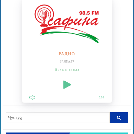
РАДИО
SAFINA.TJ
Пахши зинда
0:00