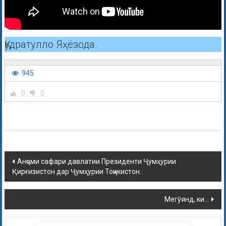
Қудратулло Яҳёзода.
945
0
0
Анҷоми сафари давлатии Президенти Ҷумҳурии
Қирғизистон дар Ҷумҳурии Тоҷикистон.
Мегӯянд, ки…