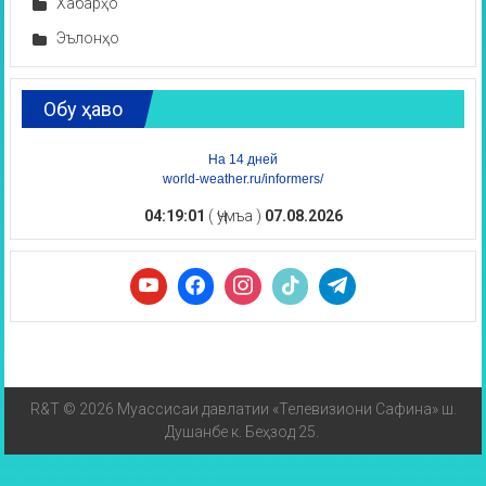
Хабарҳо
Эълонҳо
Обу ҳаво
На 14 дней
world-weather.ru/informers/
04:19:01
( Ҷумъа )
07.08.2026
R&T © 2026 Муассисаи давлатии «Телевизиони Сафина» ш.
Душанбе к. Беҳзод 25.