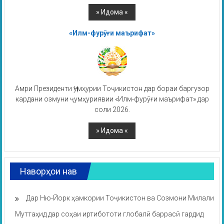
«Илм-фурӯғи маърифат»
Амри Президенти Ҷумҳурии Тоҷикистон дар бораи баргузор
кардани озмуни ҷумҳуриявии «Илм-фурӯғи маърифат» дар
соли 2026.
Наворҳои нав
Дар Ню-Йорк ҳамкории Тоҷикистон ва Созмони Милали
Муттаҳид дар соҳаи иртибототи глобалӣ баррасӣ гардид