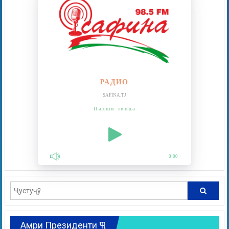
РАДИО
SAFINA.TJ
Пахши зинда
0:00
Амри Президенти ҶТ