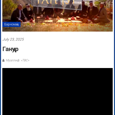
Барномаҳо
July 23, 2025
Ганҷур
Муаллиф: «ТВС»