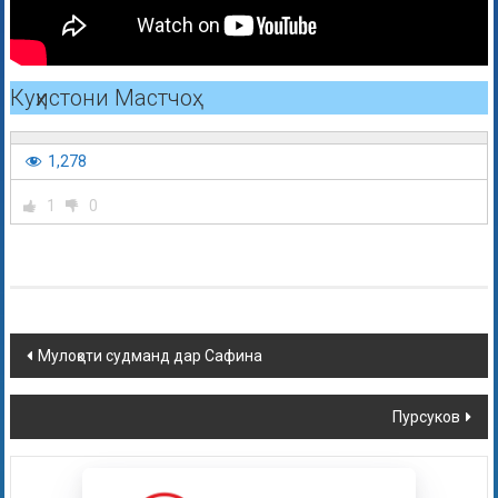
Куҳистони Мастчоҳ.
1,278
1
0
Мулоқоти судманд дар Сафина
Пурсуков