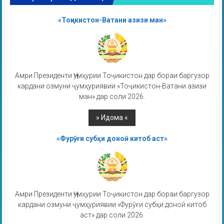
«Тоҷикистон-Ватани азизи ман»
Амри Президенти Ҷумҳурии Тоҷикистон дар бораи баргузор
кардани озмуни ҷумҳуриявии «Тоҷикистон-Ватани азизи
ман» дар соли 2026.
«Фурӯғи субҳи доноӣ китоб аст»
Амри Президенти Ҷумҳурии Тоҷикистон дар бораи баргузор
кардани озмуни ҷумҳуриявии «Фурӯғи субҳи доноӣ китоб
аст» дар соли 2026.