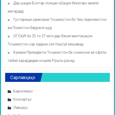
Дар шаҳри Бохтар лоиҳаи «Шаҳри бехатар» амалӣ
мегардад
Густариши ҳамкории Тоҷикистон бо Чин, Қирғизистон
ва Покистон баррасӣ шуд
ОГОҲӢ! Аз 25 то 27 июл дар баъзе минтақаҳои
Тоҷикистон сар задани сел пешгӯӣ мешавад
Кумаки Президенти Тоҷикистон ба сокинони аз офати
табиӣ зарардидаи ноҳияи Рӯшон расид
Сарлавҳаҳо
Барномаҳо
Консертҳо
Лавҳаҳо