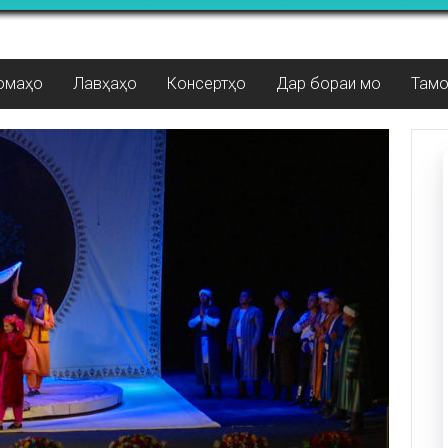
омаҳо
Лавҳаҳо
Консертҳо
Дар бораи мо
Там