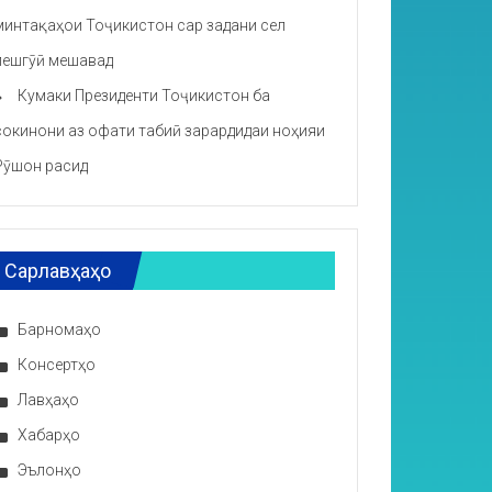
минтақаҳои Тоҷикистон сар задани сел
пешгӯӣ мешавад
Кумаки Президенти Тоҷикистон ба
сокинони аз офати табиӣ зарардидаи ноҳияи
Рӯшон расид
Сарлавҳаҳо
Барномаҳо
Консертҳо
Лавҳаҳо
Хабарҳо
Эълонҳо