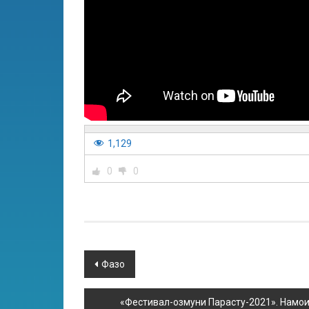
1,129
0
0
Фазо
«Фестивал-озмуни Парасту-2021». Намои