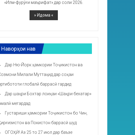
«Илм-фурӯғи маърифат» дар соли 2026.
Наворҳои нав
Дар Ню-Йорк ҳамкории Тоҷикистон ва
Созмони Милали Муттаҳид дар соҳаи
иртибототи глобалӣ баррасӣ гардид
Дар шаҳри Бохтар лоиҳаи «Шаҳри бехатар»
амалӣ мегардад
Густариши ҳамкории Тоҷикистон бо Чин,
Қирғизистон ва Покистон баррасӣ шуд
ОГОҲӢ! Аз 25 то 27 июл дар баъзе