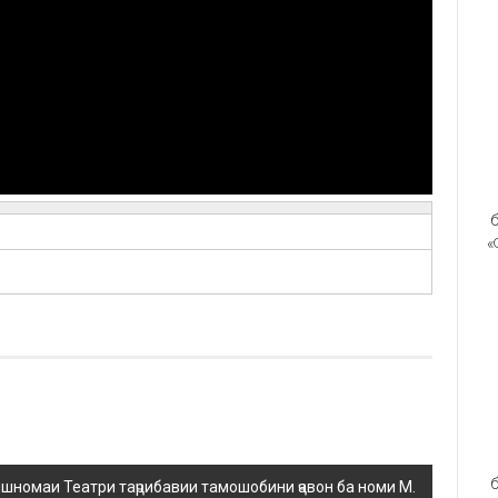
б
«
б
шномаи Театри таҷрибавии тамошобини ҷавон ба номи М.