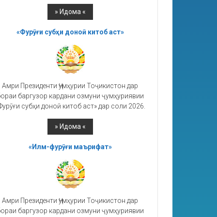
«Фурӯғи субҳи доноӣ китоб аст»
Амри Президенти Ҷумҳурии Тоҷикистон дар
ораи баргузор кардани озмуни ҷумҳуриявии
Фурӯғи субҳи доноӣ китоб аст» дар соли 2026.
«Илм-фурӯғи маърифат»
Амри Президенти Ҷумҳурии Тоҷикистон дар
ораи баргузор кардани озмуни ҷумҳуриявии