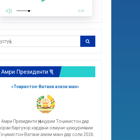
0:00
Амри Президенти ҶТ
«Тоҷикистон-Ватани азизи ман»
Амри Президенти Ҷумҳурии Тоҷикистон дар
ораи баргузор кардани озмуни ҷумҳуриявии
Тоҷикистон-Ватани азизи ман» дар соли 2026.