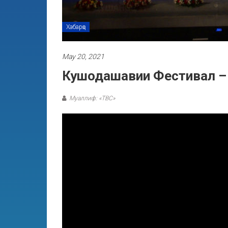
Хабарҳо
May 20, 2021
Кушодашавии Фестивал – 
Муаллиф: «ТВС»