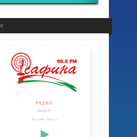
ос
РАДИО
SAFINA.TJ
Пахши зинда