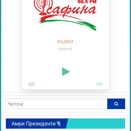
РАДИО
SAFINA.TJ
0:00
Амри Президенти ҶТ