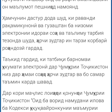
он маълумот пешниҳод намоянд.
Ҳамчунин дастур дода шуд, ки раванди
рақамикунонӣ ва гузаштан ба низоми
электронии идораи соҳа ва таълиму тарбия
тезонда шуда, ҳарчи зудтар ин тарзи корбарӣ
роҳандозӣ гардад.
Таъкид гардид, ки татбиқи барномаи
ҳукумати электронӣ дар Ҷумҳурии Тоҷикистон
низ дар ҳамаи соҳаҳо ҳарчи зудтар ва бо самар
таъмин карда шавад.
Дар кори маҷлис лоиҳаҳои қонунҳои Ҷумҳурии
Тоҷикистон “Оид ба ворид намудани илова
ба Кодекси ҳуқуқвайронкунии маъмурии