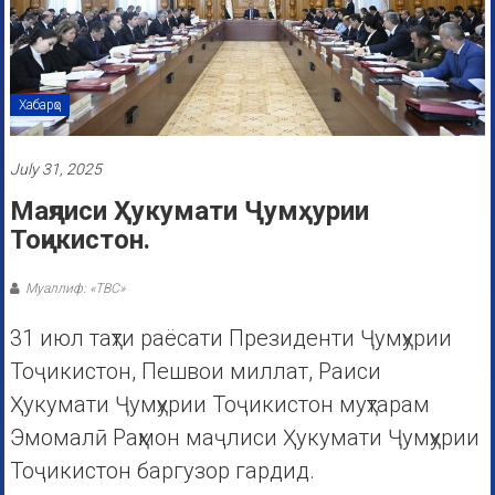
Хабарҳо
July 31, 2025
Маҷлиси Ҳукумати Ҷумҳурии
Тоҷикистон.
Муаллиф: «ТВС»
31 июл таҳти раёсати Президенти Ҷумҳурии
Тоҷикистон, Пешвои миллат, Раиси
Ҳукумати Ҷумҳурии Тоҷикистон муҳтарам
Эмомалӣ Раҳмон маҷлиси Ҳукумати Ҷумҳурии
Тоҷикистон баргузор гардид.