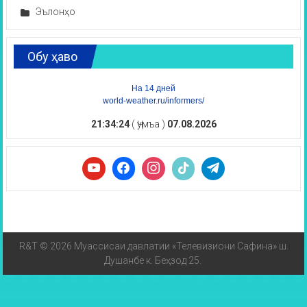
Эълонҳо
Обу ҳаво
На 14 дней
world-weather.ru/informers/
21:34:25
( Ҷумъа )
07.08.2026
R&T © 2026 Муассисаи давлатии «Телевизиони Сафина» ш.
Душанбе к. Беҳзод 25.