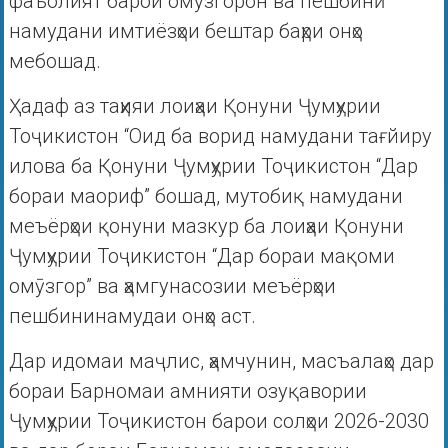
фаъолият барои омӯзгорон ва пешбинӣ
намудани имтиёзҳои бештар баҳри онҳо
мебошад.
Ҳадаф аз таҳияи лоиҳаи Қонуни Ҷумҳурии
Тоҷикистон “Оид ба ворид намудани тағйиру
илова ба Қонуни Ҷумҳурии Тоҷикистон “Дар
бораи маориф” бошад, мутобиқ намудани
меъёрҳои қонуни мазкур ба лоиҳаи Қонуни
Ҷумҳурии Тоҷикистон “Дар бораи мақоми
омӯзгор” ва ҳамгунасозии меъёрҳои
пешбининамудаи онҳо аст.
Дар идомаи маҷлис, ҳамчунин, масъалаҳо дар
бораи Барномаи амнияти озуқавории
Ҷумҳурии Тоҷикистон барои солҳои 2026-2030