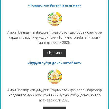
«Тоҷикистон-Ватани азизи ман»
Амри Президенти Ҷумҳурии Тоҷикистон дар бораи баргузор
кардани озмуни ҷумҳуриявии «Тоҷикистон-Ватани азизи
ман» дар соли 2026.
«Фурӯғи субҳи доноӣ китоб аст»
Амри Президенти Ҷумҳурии Тоҷикистон дар бораи баргузор
кардани озмуни ҷумҳуриявии «Фурӯғи субҳи доноӣ китоб
аст» дар соли 2026.