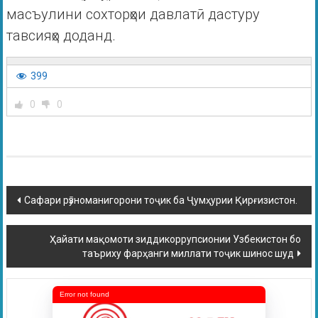
масъулини сохторҳои давлатӣ дастуру
тавсияҳо доданд.
399
0
0
Сафари рӯзноманигорони тоҷик ба Ҷумҳурии Қирғизистон.
Ҳайати мақомоти зиддикоррупсионии Узбекистон бо
таъриху фарҳанги миллати тоҷик шинос шуд
Error not found