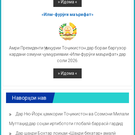
«Илм-фурӯғи маърифат»
Амри Президенти Ҷумҳурии Тоҷикистон дар бораи баргузор
кардани озмуни ҷумҳуриявии «Илм-фурӯғи маърифат» дар
соли 2026.
Наворҳои нав
Дар Ню-Йорк ҳамкории Тоҷикистон ва Созмони Милали
Муттаҳид дар соҳаи иртибототи глобалӣ баррасӣ гардид
Дар шаҳри Бохтар лоиҳаи «Шаҳри бехатар» амалӣ