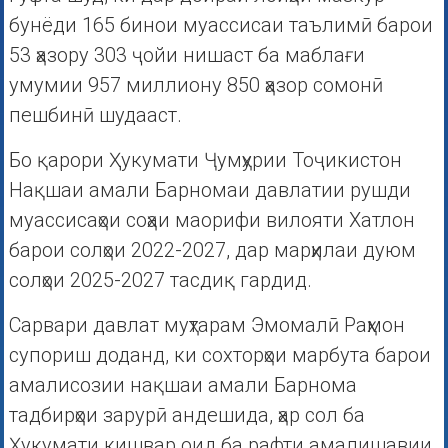
бунёди 165 бинои муассисаи таълимӣ барои
53 ҳазору 303 ҷойи нишаст ба маблағи
умумии 957 миллиону 850 ҳазор сомонӣ
пешбинӣ шудааст.
Бо қарори Ҳукумати Ҷумҳурии Тоҷикистон
Нақшаи амали Барномаи давлатии рушди
муассисаҳои соҳаи маорифи вилояти Хатлон
барои солҳои 2022-2027, дар марҳилаи дуюм
солҳои 2025-2027 тасдиқ гардид.
Сарвари давлат муҳтарам Эмомалӣ Раҳмон
супориш доданд, ки сохторҳои марбута барои
амалисозии нақшаи амали Барнома
тадбирҳои зарурӣ андешида, ҳар сол ба
Ҳукумати кишвар оид ба рафти амалишавии