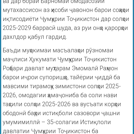
ва дар бораи Барномаи омодасозии
мутахассисон аз ҳисоби ҷавонон барои соҳаҳои
иқтисодиёти Ҷумҳурии Тоҷикистон дар солҳои
2025-2029 баррасӣ шуда, аз руи онҳо қарорҳои
дахлдор қабул гардид.
Баъди муҳокимаи масъалаҳои рӯзномаи
маҷлиси Ҳукумати Ҷумҳурии Тоҷикистон
Роҳбари давлат муҳтарам Эмомалӣ Раҳмон
барои иҷрои супоришҳо, тайёрии ҷиддӣ ба
мавсими тирамоҳу зимистони солҳои 2025-
2026, омодагии ҳамаҷониба ба соли нави
таҳсили солҳои 2025-2026 ва вусъати корҳои
ободонӣ баҳри истиқболи сазовори ҷашни
умумимиллӣ – 35-солагии Истиқлоли
давлатии Ҷумҳурии Тоҷикистон ба