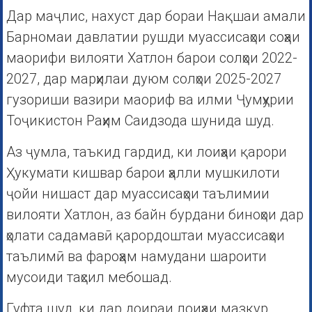
Дар маҷлис, нахуст дар бораи Нақшаи амали
Барномаи давлатии рушди муассисаҳои соҳаи
маорифи вилояти Хатлон барои солҳои 2022-
2027, дар марҳилаи дуюм солҳои 2025-2027
гузориши вазири маориф ва илми Ҷумҳурии
Тоҷикистон Раҳим Саидзода шунида шуд.
Аз ҷумла, таъкид гардид, ки лоиҳаи қарори
Ҳукумати кишвар барои ҳалли мушкилоти
ҷойи нишаст дар муассисаҳои таълимии
вилояти Хатлон, аз байн бурдани биноҳои дар
ҳолати садамавӣ қарордоштаи муассисаҳои
таълимӣ ва фароҳам намудани шароити
мусоиди таҳсил мебошад.
Гуфта шуд, ки дар доираи лоиҳаи мазкур