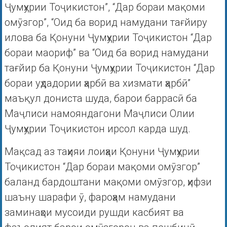
Ҷумҳурии Тоҷикистон”, “Дар бораи мақоми
омӯзгор”, “Оид ба ворид намудани тағйиру
илова ба Қонуни Ҷумҳурии Тоҷикистон “Дар
бораи маориф” ва “Оид ба ворид намудани
тағйир ба Қонуни Ҷумҳурии Тоҷикистон “Дар
бораи уҳдадории ҳарбӣ ва хизмати ҳарбӣ”
маъқул дониста шуда, барои баррасӣ ба
Маҷлиси намояндагони Маҷлиси Олии
Ҷумҳурии Тоҷикистон ирсол карда шуд.
Мақсад аз таҳияи лоиҳаи Қонуни Ҷумҳурии
Тоҷикистон “Дар бораи мақоми омӯзгор”
баланд бардоштани мақоми омӯзгор, ҳифзи
шаъну шарафи ӯ, фароҳам намудани
заминаҳои мусоиди рушди касбият ва