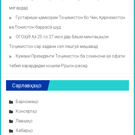
мегардад
Густариши ҳамкории Тоҷикистон бо Чин, Қирғизистон
ва Покистон баррасӣ шуд
ОГОҲӢ! Аз 25 то 27 июл дар баъзе минтақаҳои
Тоҷикистон сар задани сел пешгӯӣ мешавад
Кумаки Президенти Тоҷикистон ба сокинони аз офати
табиӣ зарардидаи ноҳияи Рӯшон расид
Сарлавҳаҳо
Барномаҳо
Консертҳо
Лавҳаҳо
Хабарҳо