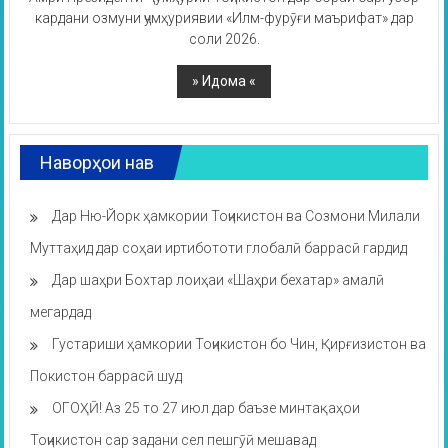
кардани озмуни ҷумҳуриявии «Илм-фурӯғи маърифат» дар
соли 2026.
Наворҳои нав
Дар Ню-Йорк ҳамкории Тоҷикистон ва Созмони Милали
Муттаҳид дар соҳаи иртибототи глобалӣ баррасӣ гардид
Дар шаҳри Бохтар лоиҳаи «Шаҳри бехатар» амалӣ
мегардад
Густариши ҳамкории Тоҷикистон бо Чин, Қирғизистон ва
Покистон баррасӣ шуд
ОГОҲӢ! Аз 25 то 27 июл дар баъзе минтақаҳои
Тоҷикистон сар задани сел пешгӯӣ мешавад