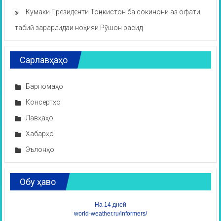
Кумаки Президенти Тоҷикистон ба сокинони аз офати
табиӣ зарардидаи ноҳияи Рӯшон расид
Сарлавҳаҳо
Барномаҳо
Консертҳо
Лавҳаҳо
Хабарҳо
Эълонҳо
Обу ҳаво
На 14 дней
world-weather.ru/informers/