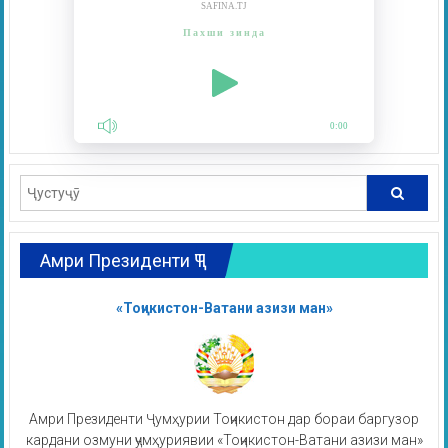
SAFINA.TJ
Пахши зинда
0:00
Амри Президенти ҶТ
«Тоҷикистон-Ватани азизи ман»
Амри Президенти Ҷумҳурии Тоҷикистон дар бораи баргузор
кардани озмуни ҷумҳуриявии «Тоҷикистон-Ватани азизи ман»