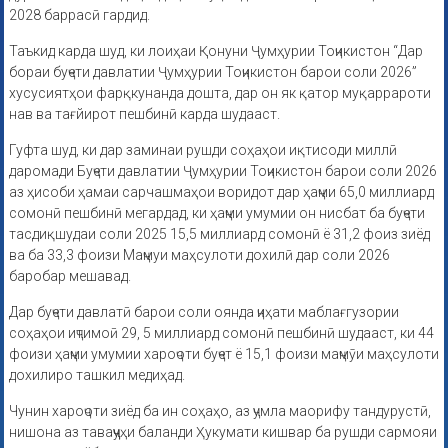
2028 баррасӣ гардид.
Таъкид карда шуд, ки лоиҳаи Қонуни Ҷумҳурии Тоҷикистон “Дар
бораи буҷети давлатии Ҷумҳурии Тоҷикистон барои соли 2026”
хусусиятҳои фарқкунанда дошта, дар он як қатор муқаррароти
нав ва тағйирот пешбинӣ карда шудааст.
Гуфта шуд, ки дар заминаи рушди соҳаҳои иқтисоди миллӣ
даромади Буҷети давлатии Ҷумҳурии Тоҷикистон барои соли 2026
аз ҳисоби ҳамаи сарчашмаҳои воридот дар ҳаҷми 65,0 миллиард
сомонӣ пешбинӣ мегардад, ки ҳаҷми умумии он нисбат ба буҷети
тасдиқшудаи соли 2025 15,5 миллиард сомонӣ ё 31,2 фоиз зиёд
ва ба 33,3 фоизи Маҷмуи маҳсулоти дохилӣ дар соли 2026
баробар мешавад.
Дар буҷети давлатӣ барои соли оянда ҷиҳати маблағгузории
соҳаҳои иҷтимоӣ 29, 5 миллиард сомонӣ пешбинӣ шудааст, ки 44
фоизи ҳаҷми умумии хароҷоти буҷет ё 15,1 фоизи маҷмӯи маҳсулоти
дохилиро ташкил медиҳад.
Чунин хароҷоти зиёд ба ин соҳаҳо, аз ҷумла маорифу тандурустӣ,
нишона аз таваҷҷуҳи баланди Ҳукумати кишвар ба рушди сармояи