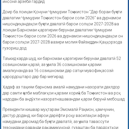
инсонӣ арзёбӣ гардид.
Доир ба лоиҳаи Қонуни Ҷумҳурии Тоҷикистон “Дар бораи буҷети
давлатии Ҷумҳурии Тоҷикистон барои соли 2026” ва дурнамои
нишондиҳандаҳои буҷети давлатӣ барои солҳои 2027-2028 ва
лоиҳаи Барномаи қарзгирии берунаи давлатии Ҷумҳурии
Тоҷикистон барои соли 2026 ва дурнамои нишондиҳандаҳои он
барои солҳои 2027-2028 вазири молия Файзиддин Қаҳҳорзода
гузориш дод.
Таъкид карда шуд, ки барномаи қарзгирии берунаи давлатӣ 52
созишномаи қарзӣ, аз ҷумла 36 созишномаи қарзии
амалкунанда ва 16 созишномаи дар сатҳи мувофиқасозӣ
қарордоштаро дар бар мегирад.
Ҳадаф аз таҳияи барнома амалӣ намудани назорати дахлдор
дар самти ҷалби маблағҳои қарзии хориҷӣ ба Тоҷикистон ва роҳ
надодан ба андӯхти назоратнашавандаи қарзи берунӣ мебошад.
Президенти кишвар муҳтарам Эмомалӣ Раҳмон, ҳамчунин,
дастур доданд, ки барои дарёфти роҳу василаҳои афзун
намудани даромад ба буҷети давлатӣ, аз ҷумла тавассути
тезонидани раванди рақамикунонӣ, гузаштан ба пардохтҳои