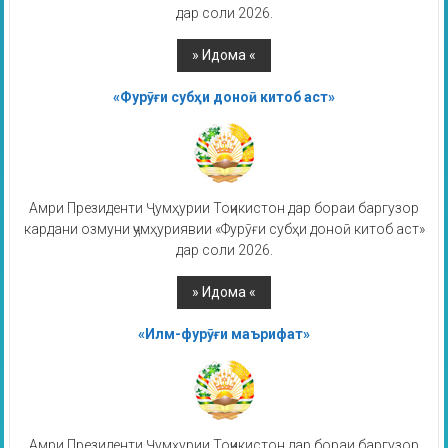
дар соли 2026.
«Фурӯғи субҳи доноӣ китоб аст»
Амри Президенти Ҷумҳурии Тоҷикистон дар бораи баргузор
кардани озмуни ҷумҳуриявии «Фурӯғи субҳи доноӣ китоб аст»
дар соли 2026.
«Илм-фурӯғи маърифат»
Амри Президенти Ҷумҳурии Тоҷикистон дар бораи баргузор