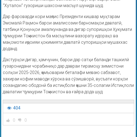
“Хуталон” гузориши шахсони масъул шунида шуд.
Дар фароварди кори маҷлис Президенти кишвар муҳтарам
Эмомалӣ Раҳмон барои амалисозии барномаҳои давлатӣ,
татбиқи Қонунҳои амалкунанда ва дигар супоришҳои Ҳукумати
Ҷумҳурии Тоҷикистон ба масъулини вазорату идораҳо ва
мақомоти иҷроияи ҳокимияти давлатӣ супоришҳои мушаххас
доданд.
Дастурҳои дигар, ҳамчунин, барои дар сатҳи баланди ташкилӣ
гузаронидани чорабиниҳо дар давраи тирамоҳу зимистони
солҳои 2025-2026, ҷамъоварии беталафи меваю сабзавот,
захираи кофии маводи хӯрока ва сӯзишворӣ, вусъати корҳои
созандагию ободонӣ ба истиқболи ҷашни 35-солагии Истиқлоли
давлатии Ҷумҳурии Тоҷикистон ва ғайра дода шуд.
404
0
0