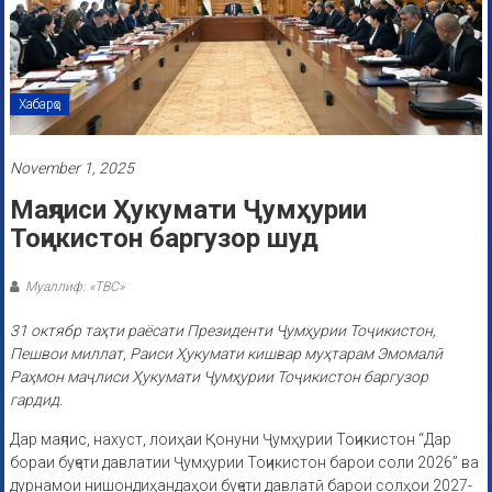
Хабарҳо
November 1, 2025
Маҷлиси Ҳукумати Ҷумҳурии
Тоҷикистон баргузор шуд
Муаллиф: «ТВС»
31 октябр таҳти раёсати Президенти Ҷумҳурии Тоҷикистон,
Пешвои миллат, Раиси Ҳукумати кишвар муҳтарам Эмомалӣ
Раҳмон маҷлиси Ҳукумати Ҷумҳурии Тоҷикистон баргузор
гардид.
Дар маҷлис, нахуст, лоиҳаи Қонуни Ҷумҳурии Тоҷикистон “Дар
бораи буҷети давлатии Ҷумҳурии Тоҷикистон барои соли 2026” ва
дурнамои нишондиҳандаҳои буҷети давлатӣ барои солҳои 2027-