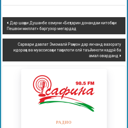
Дар шаҳри Душанбе озмуни «Беҳтарин донандаи китобҳои
Пешвои миллат» баргузор мегардад
Сарвари давлат Эмомалӣ Раҳмон дар якчанд вазорату
идораҳо ва муассисаҳои таҳсилоти олӣ таъйиноти кадрӣ ба
амал оварданд
РАДИО