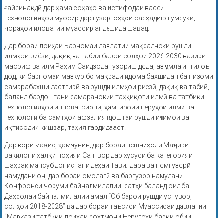
ғайринақдӣ дар ҳама соҳаҳо ва истифодаи васеи
технологияҳои муосир дар гузаргоҳҳои сарҳадию гумрукӣ,
чораҳои иловагии муассир андешида шавад.
Дар бораи лоиҳаи Барномаи давлатии мақсадноки рушди
илмҳои риёзӣ, дақиқ ва табиӣ барои солҳои 2026-2030 вазири
маориф ва илм Раҳим Саидзода гузориш дода, аз ҷумла иттилоъ
дод, ки барномаи мазкур бо мақсади идома бахшидан ба низоми
самарабахши дастгирӣ ва рушди илмҳои риёзӣ, дақиқ ва табиӣ,
баланд бардоштани самаранокии таҳқиқоти илмӣ ва татбиқи
технологияҳои инноватсионӣ, ҳамгироии неруҳои илмӣ ва
технологӣ ба самтҳои афзалиятдоштаи рушди иҷтимоӣ ва
иқтисодии кишвар, таҳия гардидааст.
Дар кори маҷлис, ҳамчунин, дар бораи пешниҳоди Маҷлиси
вакилони халқи ноҳияи Сангвор дар хусуси ба категорияи
шаҳрак мансуб донистани деҳаи Тавилдара ва номгузорӣ
намудани он, дар бораи омодагӣ ва баргузор намудани
Конфронси чоруми байналмилалии сатҳи баланд оид ба
Даҳсолаи байналмилалии амал “Об барои рушди устувор,
солҳои 2018-2028” ва дар бораи таъсиси Муассисаи давлатии
“Маркази татбиқи лоиҳаи сохтмони Неругоҳи барқи обии