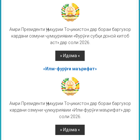
Амри Президенти Ҷумҳурии Тоҷикистон дар бораи баргузор
кардани озмуни ҷумҳуриявии «Фурӯғи субҳи доноӣ китоб
аст» дар соли 2026.
«Илм-фурӯғи маърифат»
Амри Президенти Ҷумҳурии Тоҷикистон дар бораи баргузор
кардани озмуни ҷумҳуриявии «Илм-фурӯғи маърифат» дар
соли 2026.