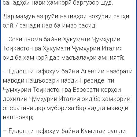
санадҳои нави ҳамкорӣ баргузор шуд.
Дар маҷмуъ аз руйи натиҷаҳои вохӯрии сатҳи
олӣ 7 санади нав ба имзо расид:
– Созишнома байни Ҳукумати Ҷумҳурии
Тоҷикистон ва Ҳукумати Ҷумҳурии Италия
оид ба ҳамкорӣ дар масъалаҳои амниятӣ;
– Ёддошти тафоҳум байни Агентии назорати
маводи нашъовари назди Президенти
Ҷумҳурии Тоҷикистон ва Вазорати корҳои
дохилии Ҷумҳурии Италия оид ба ҳамкории
оперативӣ дар мубориза бар зидди маводи
нашъовар;
– Ёддошти тафоҳум байни Кумитаи рушди