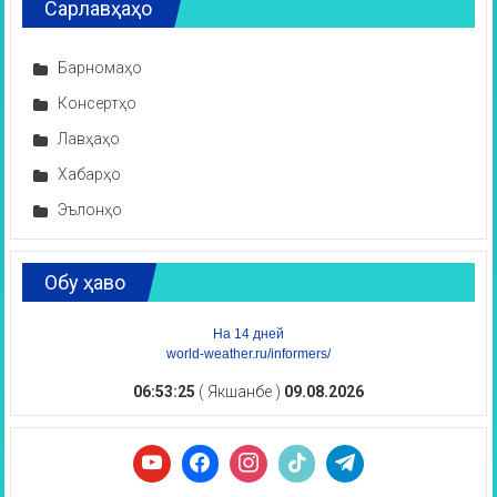
Сарлавҳаҳо
Барномаҳо
Консертҳо
Лавҳаҳо
Хабарҳо
Эълонҳо
Обу ҳаво
На 14 дней
world-weather.ru/informers/
06:53:26
( Якшанбе )
09.08.2026