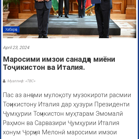
Хабарҳо
April 23, 2024
Маросими имзои санадҳо миёни
Тоҷикистон ва Италия.
Муаллиф: «ТВС»
Пас аз анҷоми мулоқоту музокироти расмии
Тоҷикистону Италия дар ҳузури Президенти
Ҷумҳурии Тоҷикистон муҳтарам Эмомалӣ
Раҳмон ва Сарвазири Ҷумҳурии Италия
хонум Ҷорҷия Мелонӣ маросими имзои