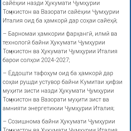
сайёҳии назди Ҳукумати Ҷумҳурии
Тоҷикистон ва Вазорати сайёҳии Ҷумҳурии
Италия оид ба ҳамкорӣ дар соҳаи сайёҳӣ;
– Барномаи ҳамкории фарҳангӣ, илмӣ ва
технологӣ байни Ҳукумати Ҷумҳурии
Тоҷикистон ва Ҳукумати Ҷумҳурии Италия
барои солҳои 2024-2027;
– Ёддошти тафоҳум оид ба ҳамкорӣ дар
соҳаи рушди устувор байни Кумитаи ҳифзи
муҳити зисти назди Ҳукумати Ҷумҳурии
Тоҷикистон ва Вазорати муҳити зист ва
амнияти энергетикии Ҷумҳурии Италия;
– Созишнома байни Ҳукумати Ҷумҳурии
Тоҷикистон ва Ҳукумати Ҷумҳурии Италия