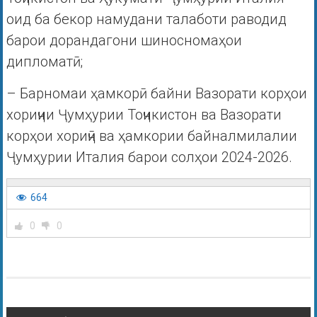
оид ба бекор намудани талаботи раводид
барои дорандагони шиносномаҳои
дипломатӣ;
– Барномаи ҳамкорӣ байни Вазорати корҳои
хориҷии Ҷумҳурии Тоҷикистон ва Вазорати
корҳои хориҷӣ ва ҳамкории байналмилалии
Ҷумҳурии Италия барои солҳои 2024-2026.
664
0
0