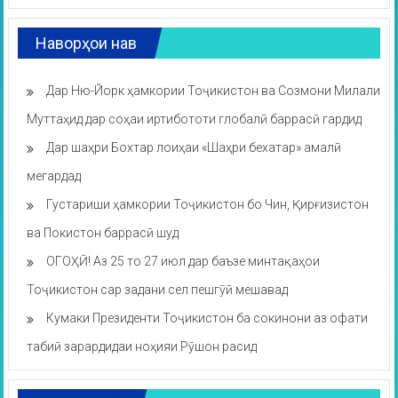
Наворҳои нав
Дар Ню-Йорк ҳамкории Тоҷикистон ва Созмони Милали
Муттаҳид дар соҳаи иртибототи глобалӣ баррасӣ гардид
Дар шаҳри Бохтар лоиҳаи «Шаҳри бехатар» амалӣ
мегардад
Густариши ҳамкории Тоҷикистон бо Чин, Қирғизистон
ва Покистон баррасӣ шуд
ОГОҲӢ! Аз 25 то 27 июл дар баъзе минтақаҳои
Тоҷикистон сар задани сел пешгӯӣ мешавад
Кумаки Президенти Тоҷикистон ба сокинони аз офати
табиӣ зарардидаи ноҳияи Рӯшон расид