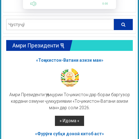
0:00
Амри Президенти ҶТ
«Тоҷикистон-Ватани азизи ман»
Амри Президенти Ҷумҳурии Тоҷикистон дар бораи баргузор
кардани озмуни ҷумҳуриявии «Тоҷикистон-Ватани азизи
ман» дар соли 2026.
«Фурӯғи субҳи доноӣ китоб аст»