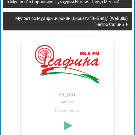
Мулоқот бо Сарвазири Ҷумҳурии Италия Ҷорҷа Мелонӣ.
Мулоқот бо Мудири иҷроияи Ширкати “ВиБилд” (WeBuild)
Пиетро Салинӣ.
РАДИО
SAFINA.TJ
Пахши зинда