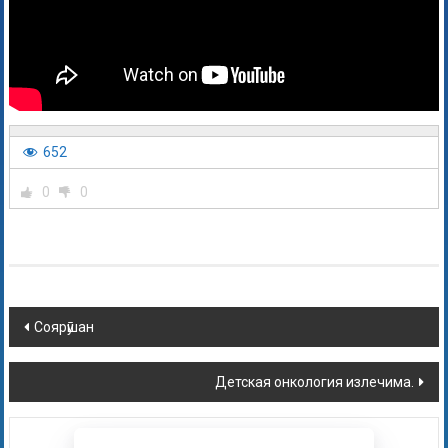
652
0
0
Соярӯшан
Детская онкология излечима.