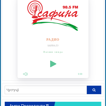
РАДИО
SAFINA.TJ
Пахши зинда
0:00
Амри Президенти ҶТ