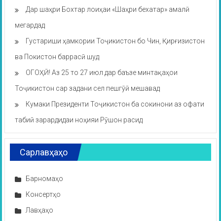
Дар шаҳри Бохтар лоиҳаи «Шаҳри бехатар» амалӣ
мегардад
Густариши ҳамкории Тоҷикистон бо Чин, Қирғизистон
ва Покистон баррасӣ шуд
ОГОҲӢ! Аз 25 то 27 июл дар баъзе минтақаҳои
Тоҷикистон сар задани сел пешгӯӣ мешавад
Кумаки Президенти Тоҷикистон ба сокинони аз офати
табиӣ зарардидаи ноҳияи Рӯшон расид
Сарлавҳаҳо
Барномаҳо
Консертҳо
Лавҳаҳо