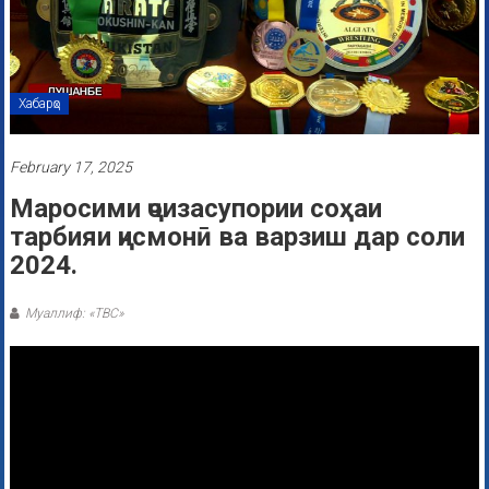
Хабарҳо
February 17, 2025
Маросими ҷоизасупории соҳаи
тарбияи ҷисмонӣ ва варзиш дар соли
2024.
Муаллиф: «ТВС»