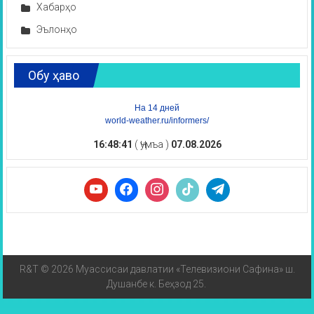
Хабарҳо
Эълонҳо
Обу ҳаво
На 14 дней
world-weather.ru/informers/
16:48:41
( Ҷумъа )
07.08.2026
R&T © 2026 Муассисаи давлатии «Телевизиони Сафина» ш.
Душанбе к. Беҳзод 25.