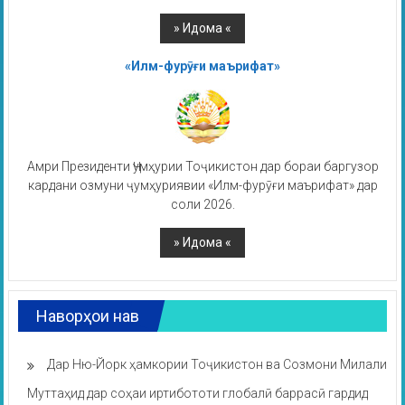
«Илм-фурӯғи маърифат»
Амри Президенти Ҷумҳурии Тоҷикистон дар бораи баргузор
кардани озмуни ҷумҳуриявии «Илм-фурӯғи маърифат» дар
соли 2026.
Наворҳои нав
Дар Ню-Йорк ҳамкории Тоҷикистон ва Созмони Милали
Муттаҳид дар соҳаи иртибототи глобалӣ баррасӣ гардид