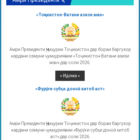
«Тоҷикистон-Ватани азизи ман»
Амри Президенти Ҷумҳурии Тоҷикистон дар бораи баргузор
кардани озмуни ҷумҳуриявии «Тоҷикистон-Ватани азизи
ман» дар соли 2026.
«Фурӯғи субҳи доноӣ китоб аст»
Амри Президенти Ҷумҳурии Тоҷикистон дар бораи баргузор
кардани озмуни ҷумҳуриявии «Фурӯғи субҳи доноӣ китоб
аст» дар соли 2026.