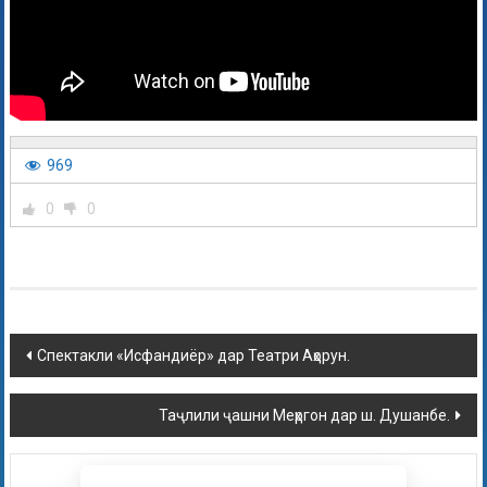
969
0
0
Спектакли «Исфандиёр» дар Театри Аҳорун.
Таҷлили ҷашни Меҳргон дар ш. Душанбе.