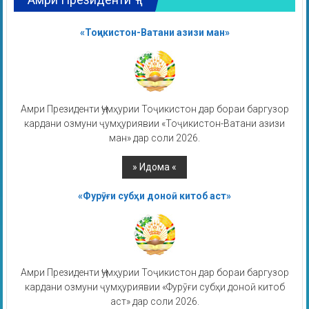
«Тоҷикистон-Ватани азизи ман»
Амри Президенти Ҷумҳурии Тоҷикистон дар бораи баргузор
кардани озмуни ҷумҳуриявии «Тоҷикистон-Ватани азизи
ман» дар соли 2026.
«Фурӯғи субҳи доноӣ китоб аст»
Амри Президенти Ҷумҳурии Тоҷикистон дар бораи баргузор
кардани озмуни ҷумҳуриявии «Фурӯғи субҳи доноӣ китоб
аст» дар соли 2026.