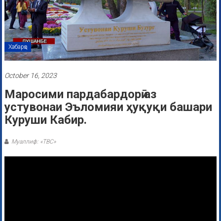
Хабарҳо
October 16, 2023
Маросими пардабардорӣ аз
устувонаи Эъломияи ҳуқуқи башари
Куруши Кабир.
Муаллиф: «ТВС»