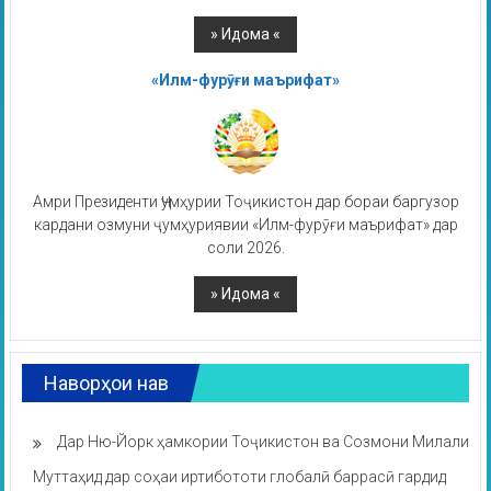
«Илм-фурӯғи маърифат»
Амри Президенти Ҷумҳурии Тоҷикистон дар бораи баргузор
кардани озмуни ҷумҳуриявии «Илм-фурӯғи маърифат» дар
соли 2026.
Наворҳои нав
Дар Ню-Йорк ҳамкории Тоҷикистон ва Созмони Милали
Муттаҳид дар соҳаи иртибототи глобалӣ баррасӣ гардид