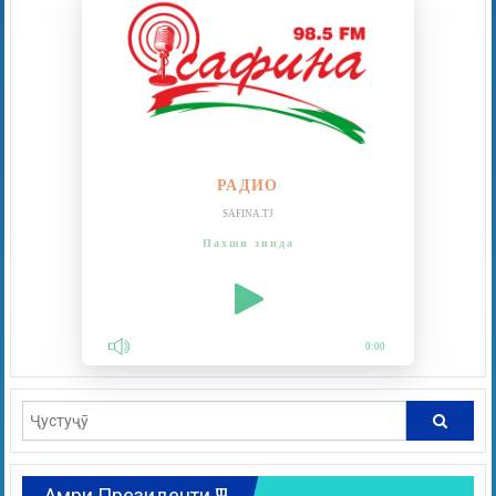
РАДИО
SAFINA.TJ
Пахши зинда
0:00
Амри Президенти ҶТ