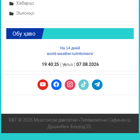
Хабарҳо
Эълонҳо
Обу ҳаво
На 14 дней
world-weather.ru/informers/
19:40:25
( Ҷумъа )
07.08.2026
R&T © 2026 Муассисаи давлатии «Телевизиони Сафина» ш.
Душанбе к. Беҳзод 25.