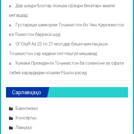
Дар шаҳри Бохтар лоиҳаи «Шаҳри бехатар» амалӣ
мегардад
Густариши ҳамкории Тоҷикистон бо Чин, Қирғизистон
ва Покистон баррасӣ шуд
ОГОҲӢ! Аз 25 то 27 июл дар баъзе минтақаҳои
Тоҷикистон сар задани сел пешгӯӣ мешавад
Кумаки Президенти Тоҷикистон ба сокинони аз офати
табиӣ зарардидаи ноҳияи Рӯшон расид
Сарлавҳаҳо
Барномаҳо
Консертҳо
Лавҳаҳо