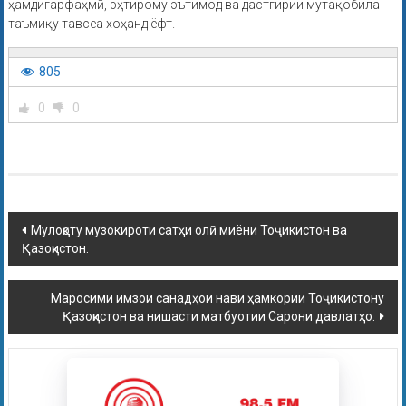
ҳамдигарфаҳмӣ, эҳтирому эътимод ва дастгирии мутақобила
таъмиқу тавсеа хоҳанд ёфт.
805
0
0
Мулоқоту музокироти сатҳи олӣ миёни Тоҷикистон ва
Қазоқистон.
Маросими имзои санадҳои нави ҳамкории Тоҷикистону
Қазоқистон ва нишасти матбуотии Сарони давлатҳо.