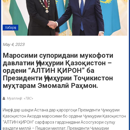
Хабарҳо
May 4, 2023
Маросими супоридани мукофоти
давлатии Ҷумҳурии Қазоқистон –
ордени “АЛТИН ҚИРОН” ба
Президенти Ҷумҳурии Тоҷикистон
муҳтарам Эмомалӣ Раҳмон.
Муаллиф: «ТВС»
Имрӯз дар шаҳри Астана дар қароргоҳи Президенти Ҷумҳурии
Қазоқистон Акорда маросими бо ордени Ҷумҳурии Қазоқистон
“АЛТИН ҚИРОН” сарфароз гардонидани Асосгузори сулҳу
ваҳдати миллӣ – Пешвои миллат, Президенти Ҷумҳурии