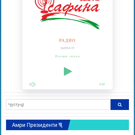
РАДИО
SAFINA.TJ
Пахши зинда
0:00
Амри Президенти ҶТ