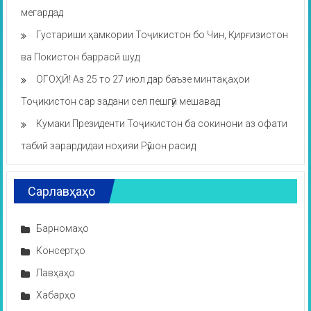
мегардад
Густариши ҳамкории Тоҷикистон бо Чин, Қирғизистон
ва Покистон баррасӣ шуд
ОГОҲӢ! Аз 25 то 27 июл дар баъзе минтақаҳои
Тоҷикистон сар задани сел пешгӯӣ мешавад
Кумаки Президенти Тоҷикистон ба сокинони аз офати
табиӣ зарардидаи ноҳияи Рӯшон расид
Сарлавҳаҳо
Барномаҳо
Консертҳо
Лавҳаҳо
Хабарҳо