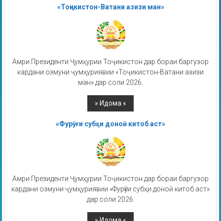
«Тоҷикистон-Ватани азизи ман»
Амри Президенти Ҷумҳурии Тоҷикистон дар бораи баргузор
кардани озмуни ҷумҳуриявии «Тоҷикистон-Ватани азизи
ман» дар соли 2026.
«Фурӯғи субҳи доноӣ китоб аст»
Амри Президенти Ҷумҳурии Тоҷикистон дар бораи баргузор
кардани озмуни ҷумҳуриявии «Фурӯғи субҳи доноӣ китоб аст»
дар соли 2026.