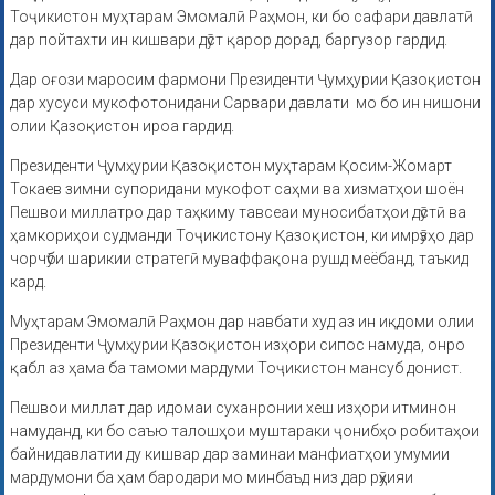
Тоҷикистон муҳтарам Эмомалӣ Раҳмон, ки бо сафари давлатӣ
дар пойтахти ин кишвари дӯст қарор дорад, баргузор гардид.
Дар оғози маросим фармони Президенти Ҷумҳурии Қазоқистон
дар хусуси мукофотонидани Сарвари давлати мо бо ин нишони
олии Қазоқистон ироа гардид.
Президенти Ҷумҳурии Қазоқистон муҳтарам Қосим-Жомарт
Токаев зимни супоридани мукофот саҳми ва хизматҳои шоён
Пешвои миллатро дар таҳкиму тавсеаи муносибатҳои дӯстӣ ва
ҳамкориҳои судманди Тоҷикистону Қазоқистон, ки имрӯзҳо дар
чорчӯби шарикии стратегӣ муваффақона рушд меёбанд, таъкид
кард.
Муҳтарам Эмомалӣ Раҳмон дар навбати худ аз ин иқдоми олии
Президенти Ҷумҳурии Қазоқистон изҳори сипос намуда, онро
қабл аз ҳама ба тамоми мардуми Тоҷикистон мансуб донист.
Пешвои миллат дар идомаи суханронии хеш изҳори итминон
намуданд, ки бо саъю талошҳои муштараки ҷонибҳо робитаҳои
байнидавлатии ду кишвар дар заминаи манфиатҳои умумии
мардумони ба ҳам бародари мо минбаъд низ дар рӯҳияи