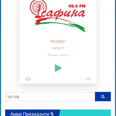
РАДИО
SAFINA.TJ
Пахши зинда
0:00
Амри Президенти ҶТ