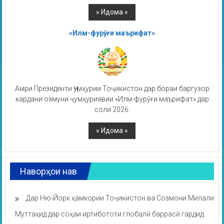
«Илм-фурӯғи маърифат»
Амри Президенти Ҷумҳурии Тоҷикистон дар бораи баргузор
кардани озмуни ҷумҳуриявии «Илм-фурӯғи маърифат» дар
соли 2026.
Наворҳои нав
Дар Ню-Йорк ҳамкории Тоҷикистон ва Созмони Милали
Муттаҳид дар соҳаи иртибототи глобалӣ баррасӣ гардид