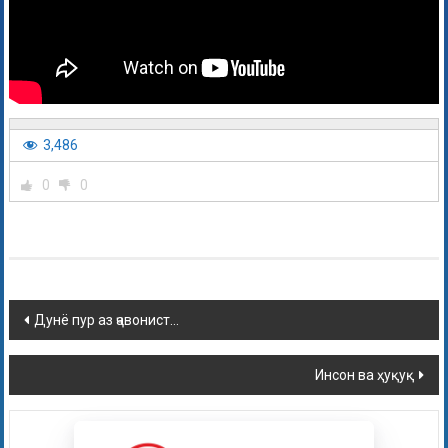
3,486
0
0
Дунё пур аз ҷавонист…
Инсон ва ҳуқуқ