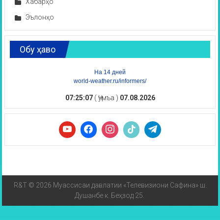
Хабарҳо
Эълонҳо
Обу ҳаво
На 14 дней
world-weather.ru/informers/
07:25:07
( Ҷумъа )
07.08.2026
R&T © 2026 Муассисаи давлатии «Телевизиони Сафина» ш.
Душанбе к. Беҳзод 25.