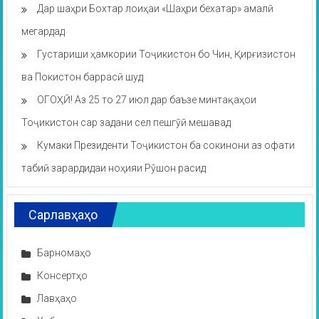
Дар шаҳри Бохтар лоиҳаи «Шаҳри бехатар» амалӣ
мегардад
Густариши ҳамкории Тоҷикистон бо Чин, Қирғизистон
ва Покистон баррасӣ шуд
ОГОҲӢ! Аз 25 то 27 июл дар баъзе минтақаҳои
Тоҷикистон сар задани сел пешгӯӣ мешавад
Кумаки Президенти Тоҷикистон ба сокинони аз офати
табиӣ зарардидаи ноҳияи Рӯшон расид
Сарлавҳаҳо
Барномаҳо
Консертҳо
Лавҳаҳо