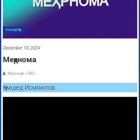
Консертҳо
December 10, 2024
Меҳрнома
Муаллиф: «ТВС»
Ҷамшед Исмоилов.