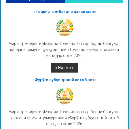
«Тоҷикистон-Ватани азизи ман»
Амри Президенти Ҷумҳурии Тоҷикистон дар бораи баргузор
кардани озмуни ҷумҳуриявии «Тоҷикистон-Ватани азизи
ман» дар соли 2026.
«Фурӯғи субҳи доноӣ китоб аст»
Амри Президенти Ҷумҳурии Тоҷикистон дар бораи баргузор
кардани озмуни ҷумҳуриявии «Фурӯғи субҳи доноӣ китоб
аст» дар соли 2026.