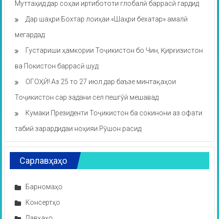
Муттаҳид дар соҳаи иртибототи глобалӣ баррасӣ гардид
Дар шаҳри Бохтар лоиҳаи «Шаҳри бехатар» амалӣ
мегардад
Густариши ҳамкории Тоҷикистон бо Чин, Қирғизистон
ва Покистон баррасӣ шуд
ОГОҲӢ! Аз 25 то 27 июл дар баъзе минтақаҳои
Тоҷикистон сар задани сел пешгӯӣ мешавад
Кумаки Президенти Тоҷикистон ба сокинони аз офати
табиӣ зарардидаи ноҳияи Рӯшон расид
Сарлавҳаҳо
Барномаҳо
Консертҳо
Лавҳаҳо