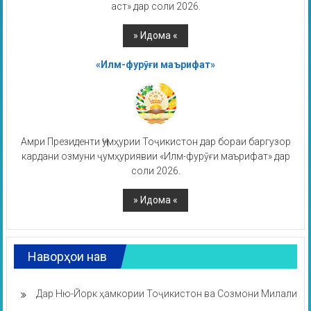
аст» дар соли 2026.
«Илм-фурӯғи маърифат»
Амри Президенти Ҷумҳурии Тоҷикистон дар бораи баргузор
кардани озмуни ҷумҳуриявии «Илм-фурӯғи маърифат» дар
соли 2026.
Наворҳои нав
Дар Ню-Йорк ҳамкории Тоҷикистон ва Созмони Милали