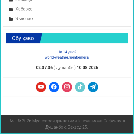
Хабарҳо
Эълонҳо
Обу ҳаво
На 14 дней
world-weather.ru/informers/
02:37:36
( Душанбе )
10.08.2026
R&T © 2026 Муассисаи давлатии «Телевизиони Сафина» ш.
Душанбе к. Беҳзод 25.