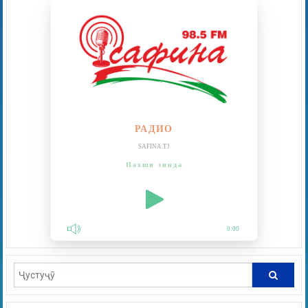
РАДИО
SAFINA.TJ
Пахши зинда
0:00