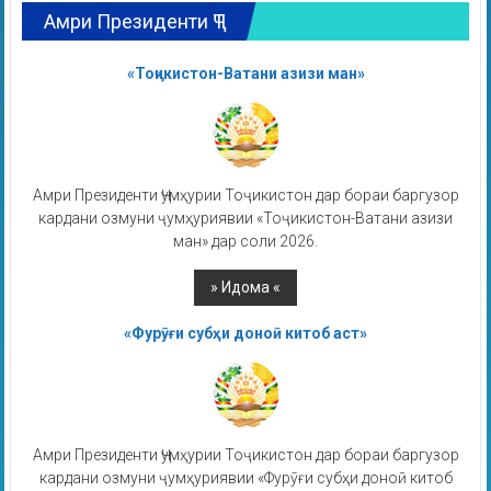
Амри Президенти ҶТ
«Тоҷикистон-Ватани азизи ман»
Амри Президенти Ҷумҳурии Тоҷикистон дар бораи баргузор
кардани озмуни ҷумҳуриявии «Тоҷикистон-Ватани азизи
ман» дар соли 2026.
«Фурӯғи субҳи доноӣ китоб аст»
Амри Президенти Ҷумҳурии Тоҷикистон дар бораи баргузор
кардани озмуни ҷумҳуриявии «Фурӯғи субҳи доноӣ китоб