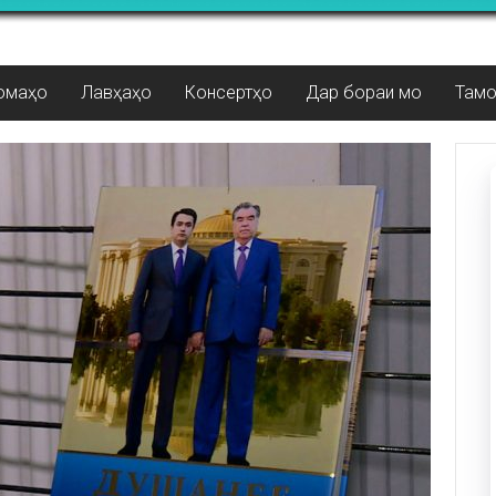
омаҳо
Лавҳаҳо
Консертҳо
Дар бораи мо
Там