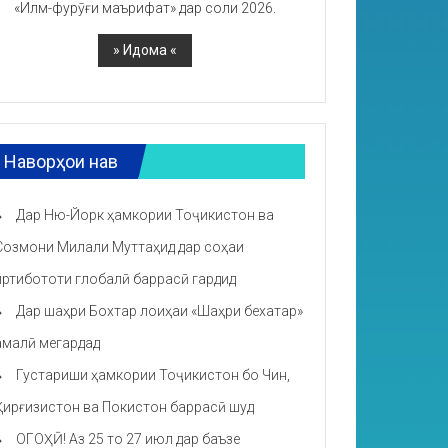
«Илм-фурӯғи маърифат» дар соли 2026.
Наворҳои нав
Дар Ню-Йорк ҳамкории Тоҷикистон ва
Созмони Милали Муттаҳид дар соҳаи
иртибототи глобалӣ баррасӣ гардид
Дар шаҳри Бохтар лоиҳаи «Шаҳри бехатар»
амалӣ мегардад
Густариши ҳамкории Тоҷикистон бо Чин,
Қирғизистон ва Покистон баррасӣ шуд
ОГОҲӢ! Аз 25 то 27 июл дар баъзе