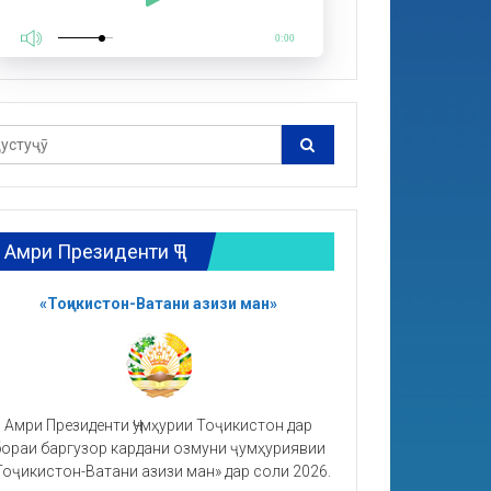
0:00
Амри Президенти ҶТ
«Тоҷикистон-Ватани азизи ман»
Амри Президенти Ҷумҳурии Тоҷикистон дар
ораи баргузор кардани озмуни ҷумҳуриявии
Тоҷикистон-Ватани азизи ман» дар соли 2026.