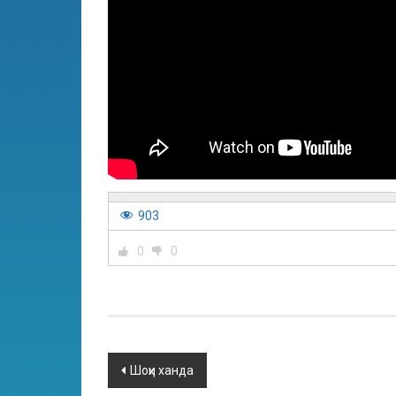
903
0
0
Шоҳи ханда