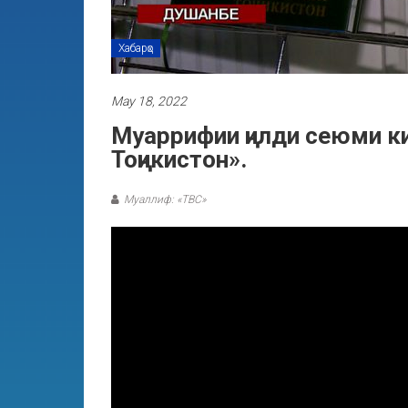
Хабарҳо
May 18, 2022
Муаррифии ҷилди сеюми к
Тоҷикистон».
Муаллиф: «ТВС»