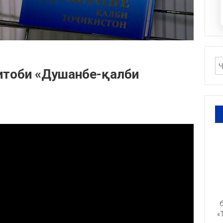
итоби «Душанбе-қалби
б
«