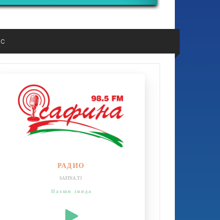
ос
РАДИО
SAFINA.TJ
Пахши зинда