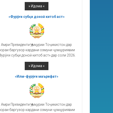
«Фурӯғи субҳи доноӣ китоб аст»
Амри Президенти Ҷумҳурии Тоҷикистон дар
ораи баргузор кардани озмуни ҷумҳуриявии
Фурӯғи субҳи доноӣ китоб аст» дар соли 2026.
«Илм-фурӯғи маърифат»
Амри Президенти Ҷумҳурии Тоҷикистон дар
ораи баргузор кардани озмуни ҷумҳуриявии