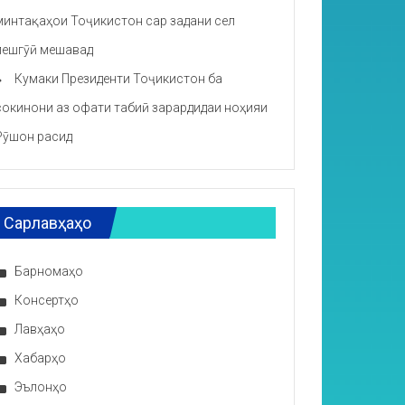
минтақаҳои Тоҷикистон сар задани сел
пешгӯӣ мешавад
Кумаки Президенти Тоҷикистон ба
сокинони аз офати табиӣ зарардидаи ноҳияи
Рӯшон расид
Сарлавҳаҳо
Барномаҳо
Консертҳо
Лавҳаҳо
Хабарҳо
Эълонҳо