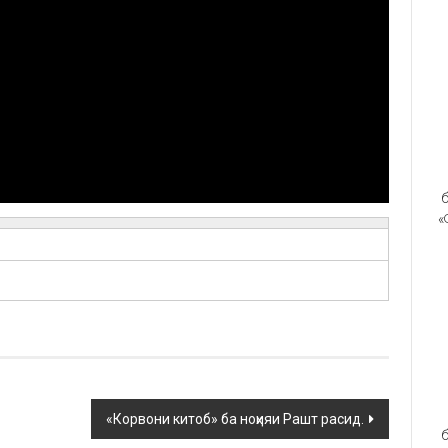
б
«
«Корвони китоб» ба ноҳияи Рашт расид.
б