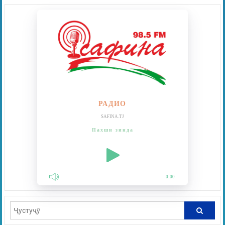
РАДИО
SAFINA.TJ
Пахши зинда
0:00