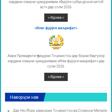
кардани озмуни ҷумҳуриявии «Фурӯғи субҳи доноӣ китоб
аст» дар соли 2026.
«Илм-фурӯғи маърифат»
Амри Президенти Ҷумҳурии Тоҷикистон дар бораи баргузор
кардани озмуни ҷумҳуриявии «Илм-фурӯғи маърифат» дар
соли 2026.
Наворҳои нав
Дар Ню-Йорк ҳамкории Тоҷикистон ва Созмони Милали