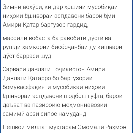
Зимни вохӯрӣ, ки дар ҳошияи мусобиқаи
ниҳоии Ҷашнвораи аспдавонӣ барои Ҷоми
Амири Қатар баргузор гардид,
масоили вобаста ба равобити дӯстӣ ва
рушди ҳамкории бисёрҷанбаи ду кишвари
дӯст баррасӣ шуд.
Сарвари давлати Тоҷикистон Амири
Давлати Қатарро бо баргузории
бомуваффақияти мусобиқаи ниҳоии
Ҷашнвораи аспдавонӣ шодбош гуфта, барои
даъват ва пазироию меҳмоннавозии
самимӣ арзи сипос намуданд.
Пешвои миллат муҳтарам Эмомалӣ Раҳмон