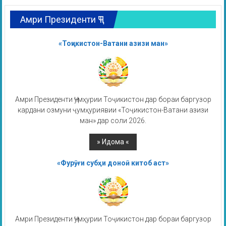
Амри Президенти ҶТ
«Тоҷикистон-Ватани азизи ман»
Амри Президенти Ҷумҳурии Тоҷикистон дар бораи баргузор
кардани озмуни ҷумҳуриявии «Тоҷикистон-Ватани азизи
ман» дар соли 2026.
«Фурӯғи субҳи доноӣ китоб аст»
Амри Президенти Ҷумҳурии Тоҷикистон дар бораи баргузор