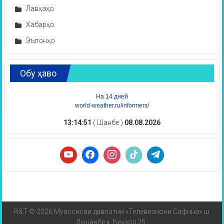
Лавҳаҳо
Хабарҳо
Эълонҳо
Обу ҳаво
На 14 дней
world-weather.ru/informers/
13:14:52
( Шанбе )
08.08.2026
R&T © 2026 Муассисаи давлатии «Телевизиони Сафина» ш.
Душанбе к. Беҳзод 25.