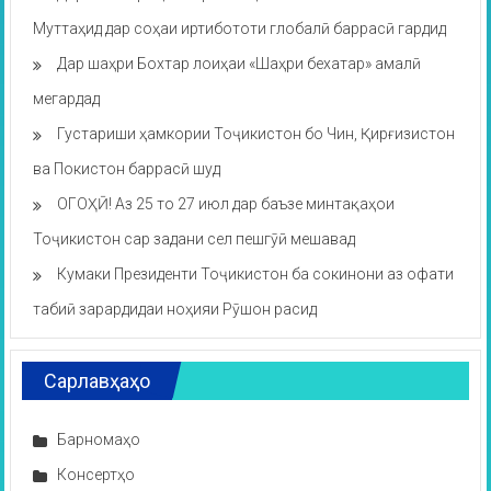
Муттаҳид дар соҳаи иртибототи глобалӣ баррасӣ гардид
Дар шаҳри Бохтар лоиҳаи «Шаҳри бехатар» амалӣ
мегардад
Густариши ҳамкории Тоҷикистон бо Чин, Қирғизистон
ва Покистон баррасӣ шуд
ОГОҲӢ! Аз 25 то 27 июл дар баъзе минтақаҳои
Тоҷикистон сар задани сел пешгӯӣ мешавад
Кумаки Президенти Тоҷикистон ба сокинони аз офати
табиӣ зарардидаи ноҳияи Рӯшон расид
Сарлавҳаҳо
Барномаҳо
Консертҳо