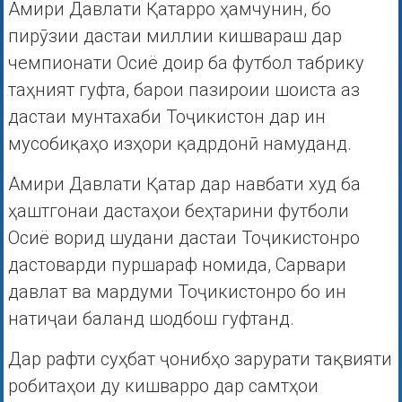
Амири Давлати Қатарро ҳамчунин, бо
пирӯзии дастаи миллии кишвараш дар
чемпионати Осиё доир ба футбол табрику
таҳният гуфта, барои пазироии шоиста аз
дастаи мунтахаби Тоҷикистон дар ин
мусобиқаҳо изҳори қадрдонӣ намуданд.
Амири Давлати Қатар дар навбати худ ба
ҳаштгонаи дастаҳои беҳтарини футболи
Осиё ворид шудани дастаи Тоҷикистонро
дастоварди пуршараф номида, Сарвари
давлат ва мардуми Тоҷикистонро бо ин
натиҷаи баланд шодбош гуфтанд.
Дар рафти суҳбат ҷонибҳо зарурати тақвияти
робитаҳои ду кишварро дар самтҳои