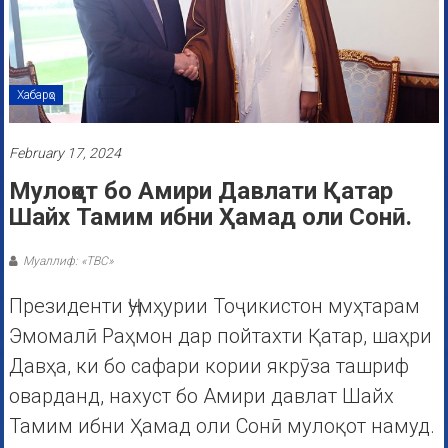
Хабарҳо
February 17, 2024
Мулоқот бо Амири Давлати Қатар
Шайх Тамим ибни Ҳамад оли Сонӣ.
Муаллиф: «ТВС»
Президенти Ҷумҳурии Тоҷикистон муҳтарам
Эмомалӣ Раҳмон дар пойтахти Қатар, шаҳри
Давҳа, ки бо сафари кории якрӯза ташриф
оварданд, нахуст бо Амири давлат Шайх
Тамим ибни Ҳамад оли Сонӣ мулоқот намуд.