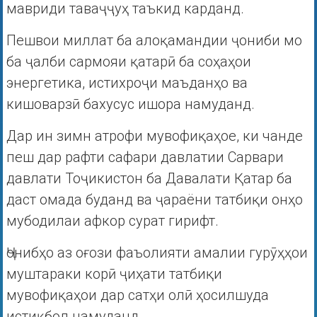
мавриди таваҷҷуҳ таъкид карданд.
Пешвои миллат ба алоқамандии ҷониби мо
ба ҷалби сармояи қатарӣ ба соҳаҳои
энергетика, истихроҷи маъданҳо ва
кишоварзӣ бахусус ишора намуданд.
Дар ин зимн атрофи мувофиқаҳое, ки чанде
пеш дар рафти сафари давлатии Сарвари
давлати Тоҷикистон ба Давалати Қатар ба
даст омада буданд ва ҷараёни татбиқи онҳо
мубодилаи афкор сурат гирифт.
Ҷонибҳо аз оғози фаъолияти амалии гурӯҳҳои
муштараки корӣ ҷиҳати татбиқи
мувофиқаҳои дар сатҳи олӣ ҳосилшуда
истиқбол намуданд.