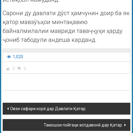
Сарони ду давлати дӯст ҳамчунин доир ба як
қатор мавзӯъҳои минтақавию
байналмилалии мавриди таваҷҷуҳи ҳарду
ҷониб табодули андеша карданд.
1,020
0
0
Оғози сафари корӣ дар Давлати Қатар.
Тамошои пойгаҳи аспдавонӣ дар Қатар.