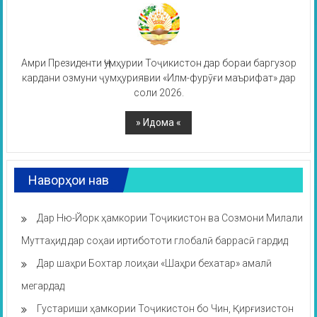
Амри Президенти Ҷумҳурии Тоҷикистон дар бораи баргузор
кардани озмуни ҷумҳуриявии «Илм-фурӯғи маърифат» дар
соли 2026.
Наворҳои нав
Дар Ню-Йорк ҳамкории Тоҷикистон ва Созмони Милали
Муттаҳид дар соҳаи иртибототи глобалӣ баррасӣ гардид
Дар шаҳри Бохтар лоиҳаи «Шаҳри бехатар» амалӣ
мегардад
Густариши ҳамкории Тоҷикистон бо Чин, Қирғизистон