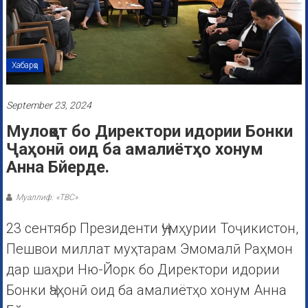
Хабарҳо
September 23, 2024
Мулоқот бо Директори идории Бонки
Ҷаҳонӣ оид ба амалиётҳо хонум
Анна Бйерде.
Муаллиф: «ТВС»
23 сентябр Президенти Ҷумҳурии Тоҷикистон,
Пешвои миллат муҳтарам Эмомалӣ Раҳмон
дар шаҳри Ню-Йорк бо Директори идории
Бонки Ҷаҳонӣ оид ба амалиётҳо хонум Анна