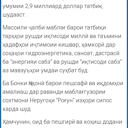
умумии 2,9 миллиард доллар татбиқ
шудааст.
Масоили ҷалби маблағ барои татбиқи
тарҳҳои рушди иқтисоди миллӣ ва таъмини
ҳадафҳои иҷтимоии кишвар, ҳамкорӣ дар
соҳаҳои гидроэнергетика, саноат, дастрасӣ
ба “энергияи сабз” ва рушди “иқтисоди сабз”
аз мавзуъҳои умдаи суҳбат буд.
Ба Бонки Ҷаҳонӣ барои пешсафӣ ва иқдомҳои
амалиаш дар раванди маблағгузории
сохтмони Неругоҳи “Роғун” изҳори сипос
карда шуд.
Ҳамчунин, оид ба пешгирӣ ва коҳиш додани