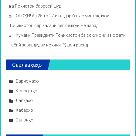
ва Покистон баррасӣ шуд
ОГОҲӢ! Аз 25 то 27 июл дар баъзе минтақаҳои
Тоҷикистон сар задани сел пешгӯӣ мешавад
Кумаки Президенти Тоҷикистон ба сокинони аз офати
табиӣ зарардидаи ноҳияи Рӯшон расид
Сарлавҳаҳо
Барномаҳо
Консертҳо
Лавҳаҳо
Хабарҳо
Эълонҳо