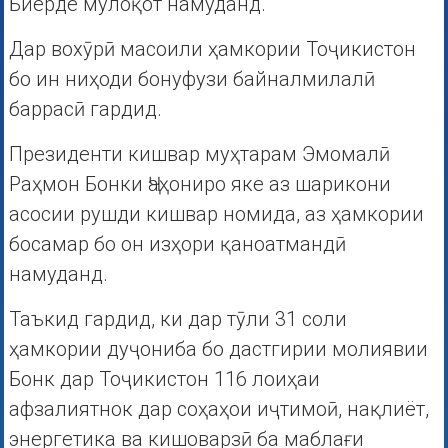
Бйерде мулоқот намуданд.
Дар вохӯрӣ масоили ҳамкории Тоҷикистон
бо ин ниҳоди бонуфузи байналмилалӣ
баррасӣ гардид.
Президенти кишвар муҳтарам Эмомалӣ
Раҳмон Бонки Ҷаҳониро яке аз шарикони
асосии рушди кишвар номида, аз ҳамкории
босамар бо он изҳори қаноатмандӣ
намуданд.
Таъкид гардид, ки дар тӯли 31 соли
ҳамкории дуҷониба бо дастгирии молиявии
Бонк дар Тоҷикистон 116 лоиҳаи
афзалиятнок дар соҳаҳои иҷтимоӣ, нақлиёт,
энергетика ва кишоварзӣ ба маблағи