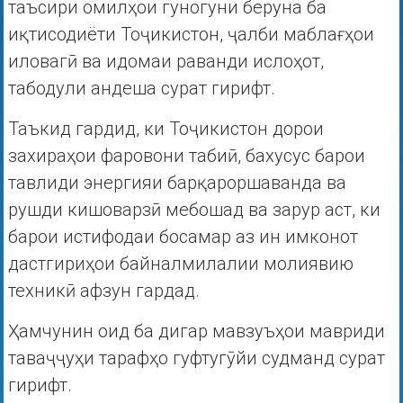
таъсири омилҳои гуногуни беруна ба
иқтисодиёти Тоҷикистон, ҷалби маблағҳои
иловагӣ ва идомаи раванди ислоҳот,
табодули андеша сурат гирифт.
Таъкид гардид, ки Тоҷикистон дорои
захираҳои фаровони табиӣ, бахусус барои
тавлиди энергияи барқароршаванда ва
рушди кишоварзӣ мебошад ва зарур аст, ки
барои истифодаи босамар аз ин имконот
дастгириҳои байналмилалии молиявию
техникӣ афзун гардад.
Ҳамчунин оид ба дигар мавзуъҳои мавриди
таваҷҷуҳи тарафҳо гуфтугӯйи судманд сурат
гирифт.