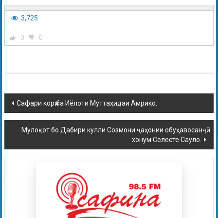
3,725
0
0
Сафари корӣ ба Иёлоти Муттаҳидаи Амрико.
Мулоқот бо Дабири кулли Созмони ҷаҳонии обуҳавосанҷӣ
хонум Селесте Сауло.