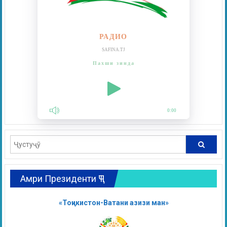
РАДИО
SAFINA.TJ
Пахши зинда
0:00
Амри Президенти ҶТ
«Тоҷикистон-Ватани азизи ман»