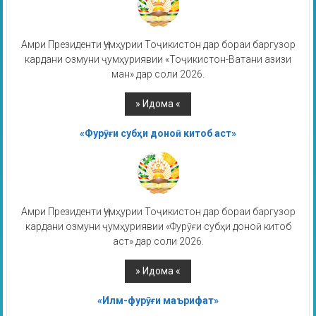
Амри Президенти Ҷумҳурии Тоҷикистон дар бораи баргузор
кардани озмуни ҷумҳуриявии «Тоҷикистон-Ватани азизи
ман» дар соли 2026.
«Фурӯғи субҳи доноӣ китоб аст»
Амри Президенти Ҷумҳурии Тоҷикистон дар бораи баргузор
кардани озмуни ҷумҳуриявии «Фурӯғи субҳи доноӣ китоб
аст» дар соли 2026.
«Илм-фурӯғи маърифат»