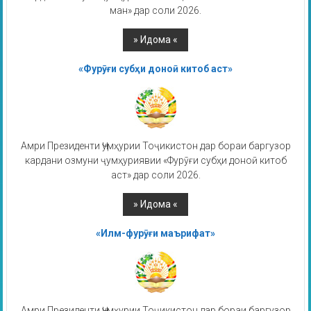
ман» дар соли 2026.
«Фурӯғи субҳи доноӣ китоб аст»
Амри Президенти Ҷумҳурии Тоҷикистон дар бораи баргузор
кардани озмуни ҷумҳуриявии «Фурӯғи субҳи доноӣ китоб
аст» дар соли 2026.
«Илм-фурӯғи маърифат»
Амри Президенти Ҷумҳурии Тоҷикистон дар бораи баргузор