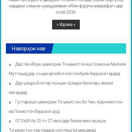
кардани озмуни ҷумҳуриявии «Илм-фурӯғи маърифат» дар
соли 2026.
Наворҳои нав
Дар Ню-Йорк ҳамкории Тоҷикистон ва Созмони Милали
Муттаҳид дар соҳаи иртибототи глобалӣ баррасӣ гардид
Дар шаҳри Бохтар лоиҳаи «Шаҳри бехатар» амалӣ
мегардад
Густариши ҳамкории Тоҷикистон бо Чин, Қирғизистон
ва Покистон баррасӣ шуд
ОГОҲӢ! Аз 25 то 27 июл дар баъзе минтақаҳои
Тоҷикистон сар задани сел пешгӯӣ мешавад