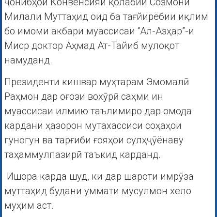
ҷонибҳои Конвенсияи қолабии Созмони
Милали Муттаҳид оид ба тағйирёбии иқлим
бо имоми акбари муассисаи “Ал-Азҳар”-и
Миср доктор Аҳмад Ат-Тайиб мулоқот
намуданд.
Президенти кишвар муҳтарам Эмомалӣ
Раҳмон дар оғози вохӯрӣ саҳми ин
муассисаи илмию таълимиро дар омода
кардани ҳазорон мутахассиси соҳаҳои
гуногун ва тарғиби ғояҳои сулҳҷӯёнаву
таҳаммулпазирӣ таъкид карданд.
Ишора карда шуд, ки дар шароти имрӯза
муттаҳид будани уммати мусулмон хело
муҳим аст.