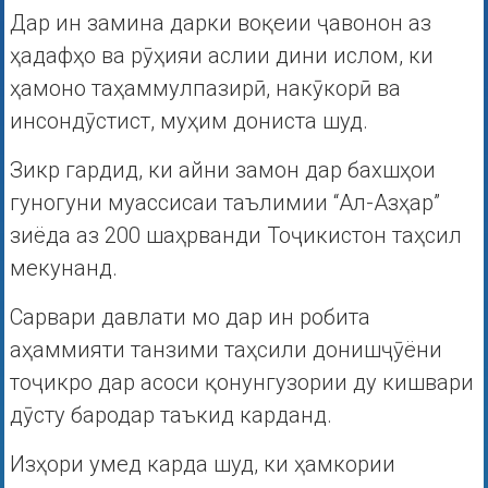
Дар ин замина дарки воқеии ҷавонон аз
ҳадафҳо ва рӯҳияи аслии дини ислом, ки
ҳамоно таҳаммулпазирӣ, накӯкорӣ ва
инсондӯстист, муҳим дониста шуд.
Зикр гардид, ки айни замон дар бахшҳои
гуногуни муассисаи таълимии “Ал-Азҳар”
зиёда аз 200 шаҳрванди Тоҷикистон таҳсил
мекунанд.
Сарвари давлати мо дар ин робита
аҳаммияти танзими таҳсили донишҷӯёни
тоҷикро дар асоси қонунгузории ду кишвари
дӯсту бародар таъкид карданд.
Изҳори умед карда шуд, ки ҳамкории