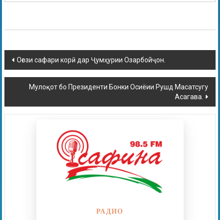
Оғози сафари корӣ дар Ҷумҳурии Озарбойҷон.
Мулоқот бо Президенти Бонки Осиёии Рушд Масатсугу
Асагава.
РАДИО