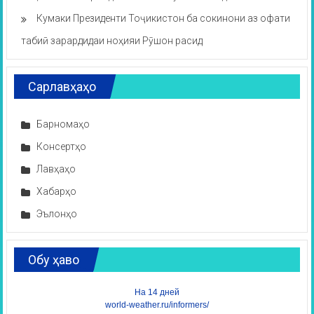
Кумаки Президенти Тоҷикистон ба сокинони аз офати
табиӣ зарардидаи ноҳияи Рӯшон расид
Сарлавҳаҳо
Барномаҳо
Консертҳо
Лавҳаҳо
Хабарҳо
Эълонҳо
Обу ҳаво
На 14 дней
world-weather.ru/informers/