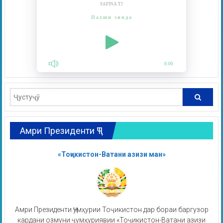
SAFINA.TJ
Пахши зинда
0:00
Амри Президенти ҶТ
«Тоҷикистон-Ватани азизи ман»
Амри Президенти Ҷумҳурии Тоҷикистон дар бораи баргузор
кардани озмуни ҷумҳуриявии «Тоҷикистон-Ватани азизи