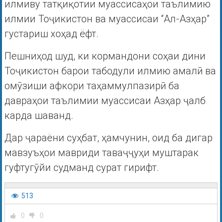
илмиву татқиқотии муассисаҳои таълимию
илмии Тоҷикистон ва муассисаи “Ал-Азҳар”
густариш хоҳад ёфт.
Пешниҳод шуд, ки кормандони соҳаи дини
Тоҷикистон барои табодули илмию амалӣ ва
омӯзиши афкори таҳаммулпазирӣ ба
давраҳои таълимии муассисаи Азҳар ҷалб
карда шаванд.
Дар ҷараёни суҳбат, ҳамчунин, оид ба дигар
мавзуъҳои мавриди таваҷҷуҳи муштарак
гуфтугӯйи судманд сурат гирифт.
513
0
0