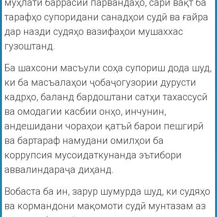
муҳлати баррасии парвандаҳо, сари вақт ба
тарафҳо супоридани санадҳои судӣ ва ғайра
дар назди судяҳо вазифаҳои мушаххас
гузоштанд.
Ба шахсони масъули соҳа супориш дода шуд,
ки ба масъалаҳои ҷобаҷогузории дурусти
кадрҳо, баланд бардоштани сатҳи тахассусӣ
ва омодагии касбии онҳо, инчунин,
андешидани чораҳои қатъӣ барои пешгирӣ
ва бартараф намудани омилҳои ба
коррупсия мусоидаткунанда эътибори
аввалиндараҷа диҳанд.
Вобаста ба ин, зарур шумурда шуд, ки судяҳо
ва кормандони мақомоти судӣ мунтазам аз