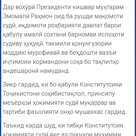
Дар вохӯрӣ Президенти кишвар муҳтарам
Эмомалӣ Раҳмон оид ба рушди мақомоти
судӣ, иқдомоти роҳбарияти давлат барои
қабулу амалӣ сохтани барномаи ислоҳоти
судиву ҳуқуқӣ, такмили қонунгузории
моддию мурофиавӣ ва беҳдошти вазъи
иҷтимоии кормандони соҳа бо таҳлилҳо
андешаронӣ намуданд.
Зикр гардид, ки бо қабули Конститутсияи
Тоҷикистони соҳибистиқлол, принсипу
меъёрҳои ҳокимияти судӣ муқаррар ва
тартиби фаъолияти онҳо мушаххас гардид.
Таъкид карда шуд, ки тибқи Конститутсия
ҳокимияти судӣ яке аз рукнҳои муҳимми