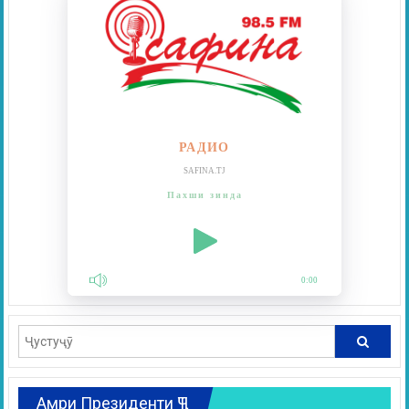
РАДИО
SAFINA.TJ
Пахши зинда
0:00
Амри Президенти ҶТ