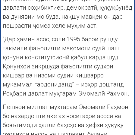
давлати соҳибихтиёр, демократӣ, ҳуқуқбунёд
ва дунявии мо буда, нақшу мавқеи он дар
пешрафти ҷомеа хеле муҳим аст.
“Дар ҳамин асос, соли 1995 барои рушду
такмили фаъолияти мақомоти судӣ шаш
қонуни конститутсионӣ қабул карда шуд.
Қонунҳои зикршуда фаъолияти судҳои
кишвар ва низоми судии кишварро
мукаммал гардониданд” – изҳор доштанд
Роҳбари давлат муҳтарам Эмомалӣ Раҳмон.
Пешвои миллат муҳтарам Эмомалӣ Раҳмон
бо назардошти яке аз воситаҳои асосӣ ва
боэътимоди ҳалли баҳсҳо ва ҳифзи ҳуқуқу
озодиҳои инсон ва шаҳрванд будани