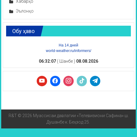
Хабарҳо
Эълонҳо
Обу ҳаво
На 14 дней
world-weather.ru/informers/
06:32:07
( Шанбе )
08.08.2026
R&T © 2026 Муассисаи давлатии «Телевизиони Сафина» ш.
Душанбе к. Беҳзод 25.