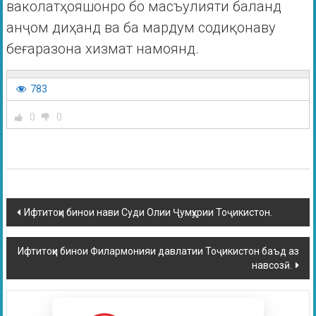
ваколатҳояшонро бо масъулияти баланд
анҷом диҳанд ва ба мардум содиқонаву
беғаразона хизмат намоянд.
783
0
0
Ифтитоҳи бинои нави Суди Олии Ҷумҳурии Тоҷикистон.
Ифтитоҳи бинои Филармонияи давлатии Тоҷикистон баъд аз
навсозӣ.