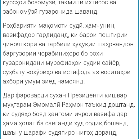
курсҳои бозомӯзӣ, такмили ихтисос ва
забономӯзӣ гузаронида шаванд.
Роҳбарияти мақомоти судӣ, ҳамчунин,
вазифадор гардиданд, ки барои пешгирии
ҷинояткорӣ ва тарбияи ҳуқуқии шаҳрвандон
баргузории чорабиниҳоро бо роҳи
гузаронидани мурофиаҳои судии сайёр,
суҳбату вохӯриҳо ва истифода аз воситаҳои
ахбори умум зиёд намоянд.
Дар фароварди сухан Президенти кишвар
муҳтарам Эмомалӣ Раҳмон таъкид доштанд,
ки судяҳо бояд ҳангоми иҷрои вазифа дар
ҳама ҳолат ба савганди худ содиқ бошанд,
шаъну шарафи судягиро нигоҳ доранд,