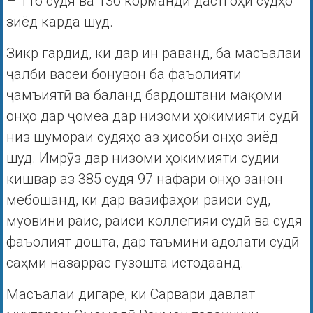
– 116 судя ва 136 корманди дастгоҳи судҳо
зиёд карда шуд.
Зикр гардид, ки дар ин раванд, ба масъалаи
ҷалби васеи бонувон ба фаъолияти
ҷамъиятӣ ва баланд бардоштани мақоми
онҳо дар ҷомеа дар низоми ҳокимияти судӣ
низ шумораи судяҳо аз ҳисоби онҳо зиёд
шуд. Имрӯз дар низоми ҳокимияти судии
кишвар аз 385 судя 97 нафари онҳо занон
мебошанд, ки дар вазифаҳои раиси суд,
муовини раис, раиси коллегияи судӣ ва судя
фаъолият дошта, дар таъмини адолати судӣ
саҳми назаррас гузошта истодаанд.
Масъалаи дигаре, ки Сарвари давлат