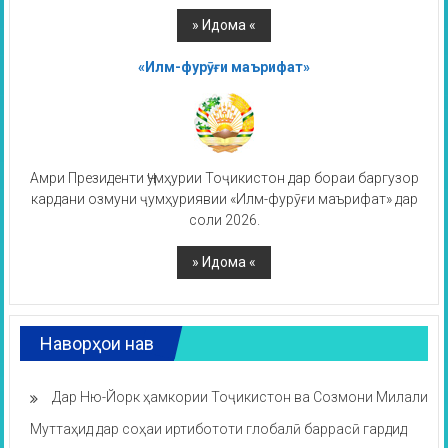
«Илм-фурӯғи маърифат»
Амри Президенти Ҷумҳурии Тоҷикистон дар бораи баргузор
кардани озмуни ҷумҳуриявии «Илм-фурӯғи маърифат» дар
соли 2026.
Наворҳои нав
Дар Ню-Йорк ҳамкории Тоҷикистон ва Созмони Милали
Муттаҳид дар соҳаи иртибототи глобалӣ баррасӣ гардид