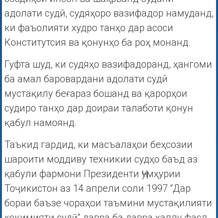
адолати судӣ, судяҳоро вазифадор намуданд,
ки фаъолияти худро танҳо дар асоси
Конститутсия ва қонунҳо ба роҳ монанд.
Гуфта шуд, ки судяҳо вазифадоранд, ҳангоми
ба амал баровардани адолати судӣ
мустақилу беғараз бошанд ва қарорҳои
судиро танҳо дар доираи талаботи қонун
қабул намоянд.
Таъкид гардид, ки масъалаҳои беҳсозии
шароити моддиву техникии судҳо баъд аз
қабули фармони Президенти Ҷумҳурии
Тоҷикистон аз 14 апрели соли 1997 “Дар
бораи баъзе чораҳои таъмини мустақилияти
ҳокимияти судӣ” давра ба давра ҳаллу фасл