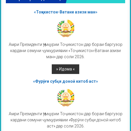
«Тоҷикистон-Ватани азизи ман»
Амри Президенти Ҷумҳурии Тоҷикистон дар бораи баргузор
кардани озмуни ҷумҳуриявии «Тоҷикистон-Ватани азизи
ман» дар соли 2026.
«Фурӯғи субҳи доноӣ китоб аст»
Амри Президенти Ҷумҳурии Тоҷикистон дар бораи баргузор
кардани озмуни ҷумҳуриявии «Фурӯғи субҳи доноӣ китоб
аст» дар соли 2026.