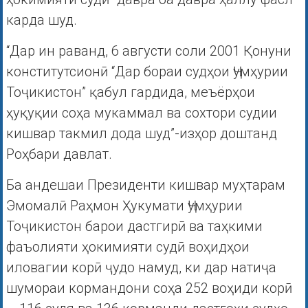
карда шуд.
“Дар ин раванд, 6 августи соли 2001 Қонуни
конститутсионӣ “Дар бораи судҳои Ҷумҳурии
Тоҷикистон” қабул гардида, меъёрҳои
ҳуқуқии соҳа мукаммал ва сохтори судии
кишвар такмил дода шуд”-изҳор доштанд
Роҳбари давлат.
Ба андешаи Президенти кишвар муҳтарам
Эмомалӣ Раҳмон Ҳукумати Ҷумҳурии
Тоҷикистон барои дастгирӣ ва таҳкими
фаъолияти ҳокимияти судӣ воҳидҳои
иловагии корӣ ҷудо намуд, ки дар натиҷа
шумораи кормандони соҳа 252 воҳиди корӣ