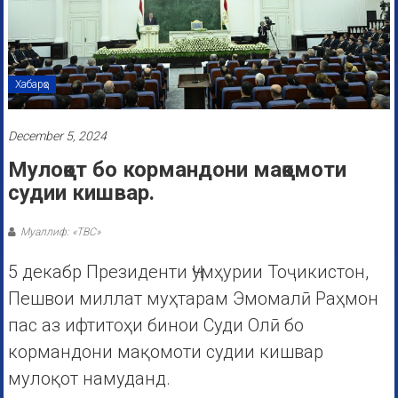
Хабарҳо
December 5, 2024
Мулоқот бо кормандони мақомоти
судии кишвар.
Муаллиф: «ТВС»
5 декабр Президенти Ҷумҳурии Тоҷикистон,
Пешвои миллат муҳтарам Эмомалӣ Раҳмон
пас аз ифтитоҳи бинои Суди Олӣ бо
кормандони мақомоти судии кишвар
мулоқот намуданд.