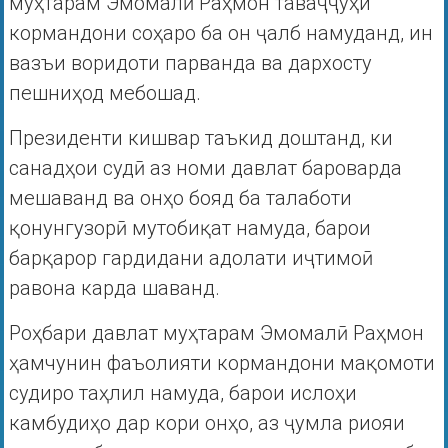
муҳтарам Эмомалӣ Раҳмон таваҷҷуҳи
кормандони соҳаро ба он ҷалб намуданд, ин
вазъи воридоти парванда ва дархосту
пешниҳод мебошад.
Президенти кишвар таъкид доштанд, ки
санадҳои судӣ аз номи давлат бароварда
мешаванд ва онҳо бояд ба талаботи
қонунгузорӣ мутобиқат намуда, барои
барқарор гардидани адолати иҷтимоӣ
равона карда шаванд.
Роҳбари давлат муҳтарам Эмомалӣ Раҳмон
ҳамчунин фаъолияти кормандони мақомоти
судиро таҳлил намуда, барои ислоҳи
камбудиҳо дар кори онҳо, аз ҷумла риояи