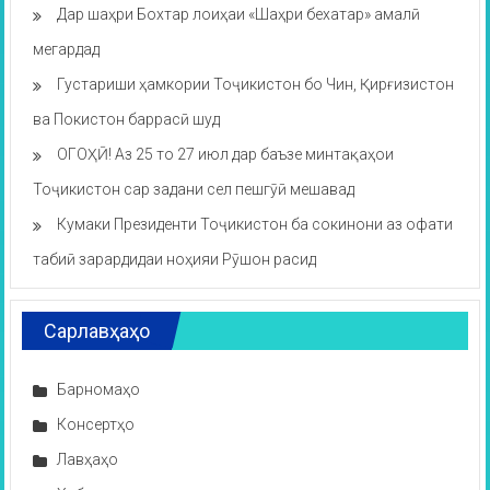
Дар шаҳри Бохтар лоиҳаи «Шаҳри бехатар» амалӣ
мегардад
Густариши ҳамкории Тоҷикистон бо Чин, Қирғизистон
ва Покистон баррасӣ шуд
ОГОҲӢ! Аз 25 то 27 июл дар баъзе минтақаҳои
Тоҷикистон сар задани сел пешгӯӣ мешавад
Кумаки Президенти Тоҷикистон ба сокинони аз офати
табиӣ зарардидаи ноҳияи Рӯшон расид
Сарлавҳаҳо
Барномаҳо
Консертҳо
Лавҳаҳо