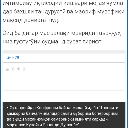
иҷтимоиву иқтисодии кишвари мо, аз ҷумла
дар бахшҳои тандурустӣ ва маориф мувофиқи
мақсад дониста шуд.
Оид ба дигар масъалаҳои мавриди таваҷҷуҳ
низ гуфтугӯйи судманд сурат гирифт.
528
0
0
Суханронӣ дар Конфронси байналмилалӣ оид ба “Тақвияти
ҳамкории байналмилалӣ дар самти мубориза бо терроризм
ва эҷоди механизмҳои самараноки амнияти сарҳадӣ –
марҳалаи Кувайти Раванди Душанбе”.