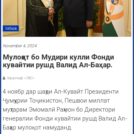
Хабарҳо
November 4, 2024
Мулоқот бо Мудири кулли Фонди
кувайтии рушд Валид Ал-Баҳар.
Муаллиф: «ТВС»
4 ноябр дар шаҳри Ал-Кувайт Президенти
Ҷумҳурии Тоҷикистон, Пешвои миллат
муҳтарам Эмомалӣ Раҳмон бо Директори
генералии Фонди кувайтии рушд Валид Ал-
Баҳар мулоқот намуданд.