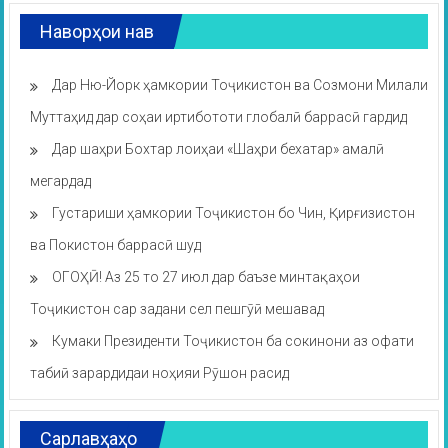
Наворҳои нав
Дар Ню-Йорк ҳамкории Тоҷикистон ва Созмони Милали
Муттаҳид дар соҳаи иртибототи глобалӣ баррасӣ гардид
Дар шаҳри Бохтар лоиҳаи «Шаҳри бехатар» амалӣ
мегардад
Густариши ҳамкории Тоҷикистон бо Чин, Қирғизистон
ва Покистон баррасӣ шуд
ОГОҲӢ! Аз 25 то 27 июл дар баъзе минтақаҳои
Тоҷикистон сар задани сел пешгӯӣ мешавад
Кумаки Президенти Тоҷикистон ба сокинони аз офати
табиӣ зарардидаи ноҳияи Рӯшон расид
Сарлавҳаҳо