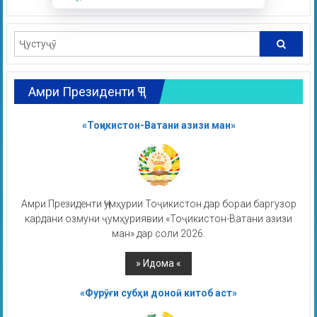
Амри Президенти ҶТ
«Тоҷикистон-Ватани азизи ман»
Амри Президенти Ҷумҳурии Тоҷикистон дар бораи баргузор
кардани озмуни ҷумҳуриявии «Тоҷикистон-Ватани азизи
ман» дар соли 2026.
«Фурӯғи субҳи доноӣ китоб аст»