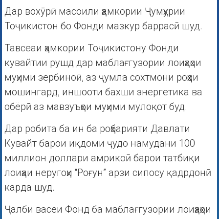
Дар вохӯрӣ масоили ҳамкории Ҷумҳурии
Тоҷикистон бо Фонди мазкур баррасӣ шуд.
Тавсеаи ҳамкории Тоҷикистону Фонди
кувайтии рушд дар маблағгузории лоиҳаҳои
муҳими зербиноӣ, аз ҷумла сохтмони роҳҳои
мошингард, иншооти бахши энергетика ва
обёрӣ аз мавзуъҳои муҳими мулоқот буд.
Дар робита ба ин ба роҳбарияти Давлати
Кувайт барои иқдоми ҷудо намудани 100
миллион доллари амрикоӣ барои татбиқи
лоиҳаи неругоҳи “Роғун” арзи сипосу қадрдонӣ
карда шуд.
Ҷалби васеи Фонд ба маблағгузории лоиҳаҳои