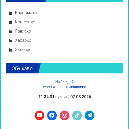
Барномаҳо
Консертҳо
Лавҳаҳо
Хабарҳо
Эълонҳо
Обу ҳаво
На 14 дней
world-weather.ru/informers/
11:34:32
( Ҷумъа )
07.08.2026