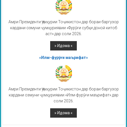
Амри Президенти Ҷумҳурии Тоҷикистон дар бораи баргузор
кардани озмуни ҷумҳуриявии «Фурӯғи субҳи доноӣ китоб
аст» дар соли 2026.
«Илм-фурӯғи маърифат»
Амри Президенти Ҷумҳурии Тоҷикистон дар бораи баргузор
кардани озмуни ҷумҳуриявии «Илм-фурӯғи маърифат» дар
соли 2026.