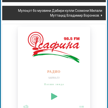
Мулоқот бо муовини Дабири кулли Созмони Милали
Муттаҳид Владимир Воронков.
РАДИО
SAFINA.TJ
Пахши зинда
0:00