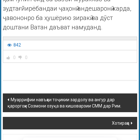
зудтағйирёбандаи ҷаҳонӣ андешаронӣ карда,
ҷавононро ба ҳушёрию зиракӣ ва дӯст
доштани Ватан даъват намуданд.
842
0
0
Муаррифии навъҳои тоҷикии зардолу ва ангур дар
қароргоҳи Созмони озуқа ва кишоварзии СММ дар Рим.
Хотираҳо