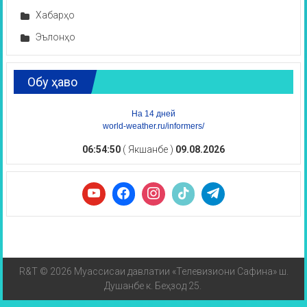
Хабарҳо
Эълонҳо
Обу ҳаво
На 14 дней
world-weather.ru/informers/
06:54:51
( Якшанбе )
09.08.2026
R&T © 2026 Муассисаи давлатии «Телевизиони Сафина» ш.
Душанбе к. Беҳзод 25.