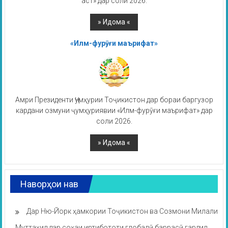
аст» дар соли 2026.
«Илм-фурӯғи маърифат»
Амри Президенти Ҷумҳурии Тоҷикистон дар бораи баргузор
кардани озмуни ҷумҳуриявии «Илм-фурӯғи маърифат» дар
соли 2026.
Наворҳои нав
Дар Ню-Йорк ҳамкории Тоҷикистон ва Созмони Милали
Муттаҳид дар соҳаи иртибототи глобалӣ баррасӣ гардид