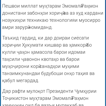
Пешвои миллат муҳтарам Эмомалӣ Раҳмон
донистани забонҳои хориҷӣ ва аз худ кардани
нозукиҳои техникаю технологияи муосирро
амри зарурӣ номиданд.
Таъкид гардид, ки дар доираи сиёсати
хориҷии Ҳукумати кишвар ва ҳамкорӣ бо
кулли ҷаҳон ҳамасола барои идомаи
таҳсили ҷавонон квотаҳо ва барои
муҳоҷирони корӣ санадҳои муҳими
танзимкунандаи будубоши онҳо таҳия ва
қабул мегардад.
Дар рафти мулоқот Президенти Ҷумҳурии
Тоҷикистон муҳтарам Эмомалӣ Раҳмон
ҳамчунин оид ба вазъи мураккаб ва