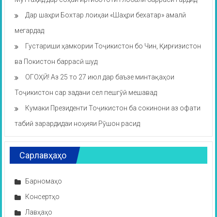
Дар шаҳри Бохтар лоиҳаи «Шаҳри бехатар» амалӣ
мегардад
Густариши ҳамкории Тоҷикистон бо Чин, Қирғизистон
ва Покистон баррасӣ шуд
ОГОҲӢ! Аз 25 то 27 июл дар баъзе минтақаҳои
Тоҷикистон сар задани сел пешгӯӣ мешавад
Кумаки Президенти Тоҷикистон ба сокинони аз офати
табиӣ зарардидаи ноҳияи Рӯшон расид
Сарлавҳаҳо
Барномаҳо
Консертҳо
Лавҳаҳо