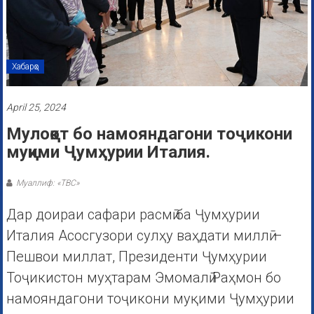
Хабарҳо
April 25, 2024
Мулоқот бо намояндагони тоҷикони
муқими Ҷумҳурии Италия.
Муаллиф: «ТВС»
Дар доираи сафари расмӣ ба Ҷумҳурии
Италия Асосгузори сулҳу ваҳдати миллӣ –
Пешвои миллат, Президенти Ҷумҳурии
Тоҷикистон муҳтарам Эмомалӣ Раҳмон бо
намояндагони тоҷикони муқими Ҷумҳурии