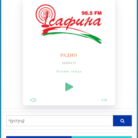
РАДИО
SAFINA.TJ
Пахши зинда
0:00