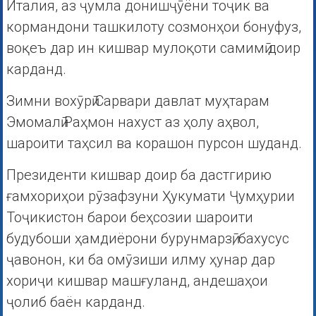
Италия, аз ҷумла донишҷӯёни тоҷик ва
кормандони ташкилоту созмонҳои бонуфуз,
воқеъ дар ин кишвар мулоқоти самимӣ доир
карданд.
Зимни вохӯрӣ Сарвари давлат муҳтарам
Эмомалӣ Раҳмон нахуст аз ҳолу аҳвол,
шароити таҳсил ва корашон пурсон шуданд.
Президенти кишвар доир ба дастгирию
ғамхориҳои рӯзафзуни Ҳукумати Ҷумҳурии
Тоҷикистон барои беҳсозии шароити
будубоши ҳамдиёрони бурунмарзӣ, бахусус
ҷавонон, ки ба омӯзиши илму ҳунар дар
хориҷи кишвар машғуланд, андешаҳои
ҷолиб баён карданд.