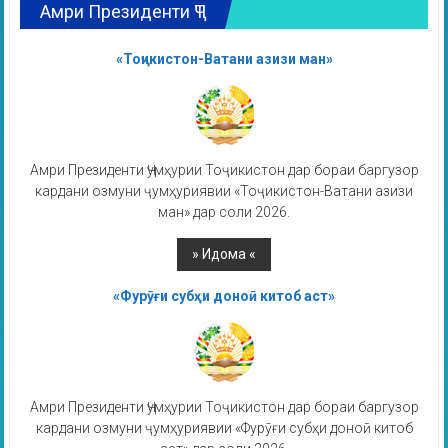
Амри Президенти ҶТ
«Тоҷикистон-Ватани азизи ман»
Амри Президенти Ҷумҳурии Тоҷикистон дар бораи баргузор
кардани озмуни ҷумҳуриявии «Тоҷикистон-Ватани азизи
ман» дар соли 2026.
«Фурӯғи субҳи доноӣ китоб аст»
Амри Президенти Ҷумҳурии Тоҷикистон дар бораи баргузор
кардани озмуни ҷумҳуриявии «Фурӯғи субҳи доноӣ китоб