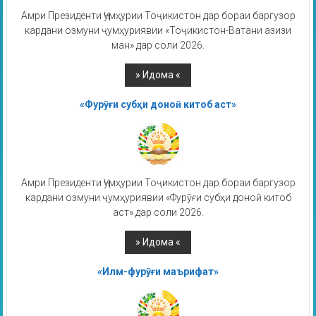
Амри Президенти Ҷумҳурии Тоҷикистон дар бораи баргузор
кардани озмуни ҷумҳуриявии «Тоҷикистон-Ватани азизи
ман» дар соли 2026.
«Фурӯғи субҳи доноӣ китоб аст»
Амри Президенти Ҷумҳурии Тоҷикистон дар бораи баргузор
кардани озмуни ҷумҳуриявии «Фурӯғи субҳи доноӣ китоб
аст» дар соли 2026.
«Илм-фурӯғи маърифат»