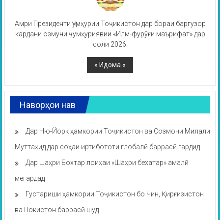
Амри Президенти Ҷумҳурии Тоҷикистон дар бораи баргузор
кардани озмуни ҷумҳуриявии «Илм-фурӯғи маърифат» дар
соли 2026.
Наворҳои нав
Дар Ню-Йорк ҳамкории Тоҷикистон ва Созмони Милали
Муттаҳид дар соҳаи иртибототи глобалӣ баррасӣ гардид
Дар шаҳри Бохтар лоиҳаи «Шаҳри бехатар» амалӣ
мегардад
Густариши ҳамкории Тоҷикистон бо Чин, Қирғизистон
ва Покистон баррасӣ шуд