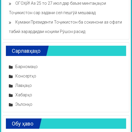
ОГОҲӢ! Аз 25 то 27 июл дар баъзе минтақаҳои
Тоҷикистон сар задани сел пешгӯӣ мешавад
Кумаки Президенти Тоҷикистон ба сокинони аз офати
табиӣ зарардидаи ноҳияи Рӯшон расид
Сарлавҳаҳо
Барномаҳо
Консертҳо
Лавҳаҳо
Хабарҳо
Эълонҳо
Обу ҳаво