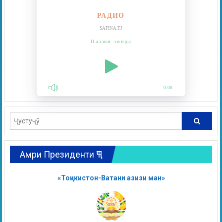
РАДИО
SAFINA.TJ
Пахши зинда
0:00
Амри Президенти ҶТ
«Тоҷикистон-Ватани азизи ман»