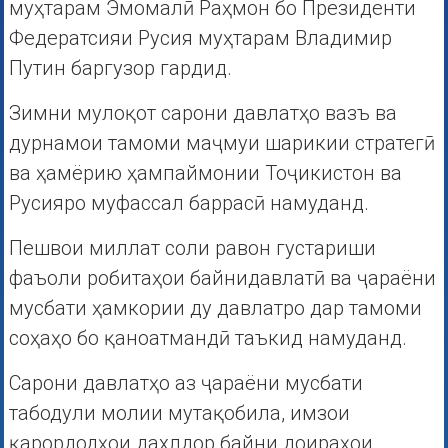
муҳтарам Эмомалӣ Раҳмон бо Президенти
Федератсияи Русия муҳтарам Владимир
Путин баргузор гардид.
Зимни мулоқот сарони давлатҳо вазъ ва
дурнамои тамоми маҷмуи шарикии стратегӣ
ва ҳамёрию ҳампаймонии Тоҷикистон ва
Русияро муфассал баррасӣ намуданд.
Пешвои миллат соли равон густариши
фаъоли робитаҳои байнидавлатӣ ва ҷараёни
мусбати ҳамкории ду давлатро дар тамоми
соҳаҳо бо қаноатмандӣ таъкид намуданд.
Сарони давлатҳо аз ҷараёни мусбати
табодули молии мутақобила, имзои
қарордодҳои дахлдор байни доираҳои