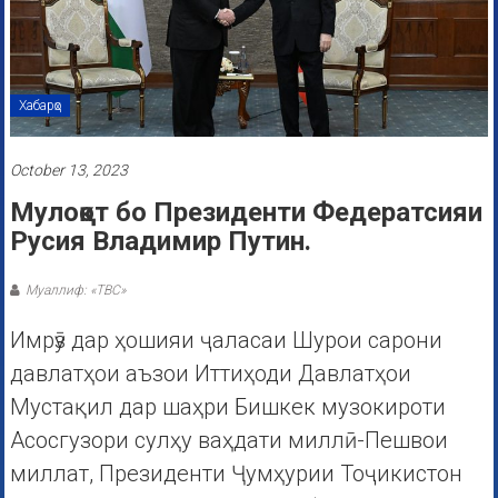
Хабарҳо
October 13, 2023
Мулоқот бо Президенти Федератсияи
Русия Владимир Путин.
Муаллиф: «ТВС»
Имрӯз дар ҳошияи ҷаласаи Шурои сарони
давлатҳои аъзои Иттиҳоди Давлатҳои
Мустақил дар шаҳри Бишкек музокироти
Асосгузори сулҳу ваҳдати миллӣ-Пешвои
миллат, Президенти Ҷумҳурии Тоҷикистон