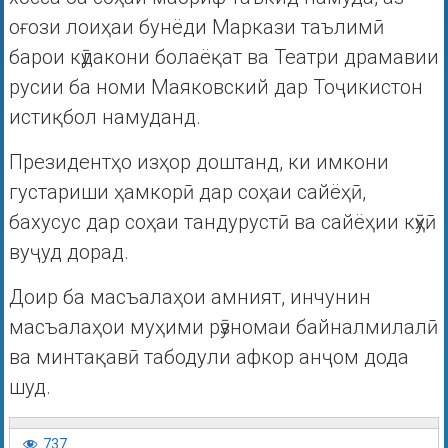
оғози лоиҳаи бунёди Маркази таълимӣ
барои кӯдакони болаёқат ва Театри драмавии
русии ба номи Маяковский дар Тоҷикистон
истиқбол намуданд.
Президентҳо изҳор доштанд, ки имкони
густариши ҳамкорӣ дар соҳаи сайёҳӣ,
бахусус дар соҳаи тандурустӣ ва сайёҳии кӯҳӣ
вуҷуд дорад.
Доир ба масъалаҳои амният, инчунин
масъалаҳои муҳими рӯзномаи байналмилалӣ
ва минтақавӣ табодули афкор анҷом дода
шуд.
737