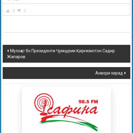
0
0
Мулоқот бо Президенти Ҷумҳурии Қирғизистон Садир
Жапаров.
Анвори хирад