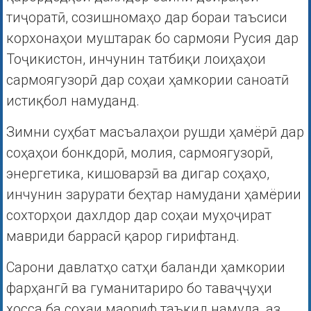
тиҷоратӣ, созишномаҳо дар бораи таъсиси
корхонаҳои муштарак бо сармояи Русия дар
Тоҷикистон, инчунин татбиқи лоиҳаҳои
сармоягузорӣ дар соҳаи ҳамкории саноатӣ
истиқбол намуданд.
Зимни суҳбат масъалаҳои рушди ҳамёрӣ дар
соҳаҳои бонкдорӣ, молия, сармоягузорӣ,
энергетика, кишоварзӣ ва дигар соҳаҳо,
инчунин зарурати беҳтар намудани ҳамёрии
сохторҳои дахлдор дар соҳаи муҳоҷират
мавриди баррасӣ қарор гирифтанд.
Сарони давлатҳо сатҳи баланди ҳамкории
фарҳангӣ ва гуманитариро бо таваҷҷуҳи
хосса ба соҳаи маориф таъкид намуда, аз