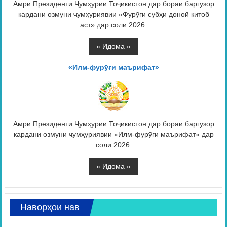
Амри Президенти Ҷумҳурии Тоҷикистон дар бораи баргузор
кардани озмуни ҷумҳуриявии «Фурӯғи субҳи доноӣ китоб
аст» дар соли 2026.
«Илм-фурӯғи маърифат»
Амри Президенти Ҷумҳурии Тоҷикистон дар бораи баргузор
кардани озмуни ҷумҳуриявии «Илм-фурӯғи маърифат» дар
соли 2026.
Наворҳои нав