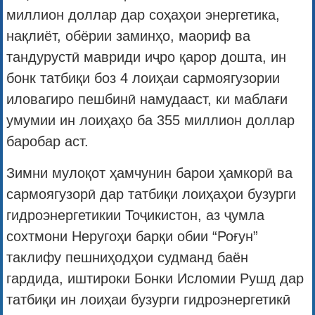
миллион доллар дар соҳаҳои энергетика,
нақлиёт, обёрии заминҳо, маориф ва
тандурустӣ мавриди иҷро қарор дошта, ин
бонк татбиқи боз 4 лоиҳаи сармоягузории
иловагиро пешбинӣ намудааст, ки маблағи
умумии ин лоиҳаҳо ба 355 миллион доллар
баробар аст.
Зимни мулоқот ҳамчунин барои ҳамкорӣ ва
сармоягузорӣ дар татбиқи лоиҳаҳои бузурги
гидроэнергетикии Тоҷикистон, аз ҷумла
сохтмони Неругоҳи барқи обии “Роғун”
таклифу пешниҳодҳои судманд баён
гардида, иштироки Бонки Исломии Рушд дар
татбиқи ин лоиҳаи бузурги гидроэнергетикӣ