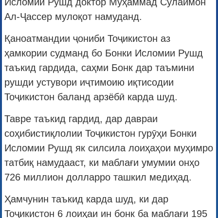
Исломии Рушд доктор Муҳаммад Сулаймон
Ал-Ҷассер мулоқот намуданд.
Қаноатмандии ҷониби Тоҷикистон аз
ҳамкории судманд бо Бонки Исломии Рушд
таъкид гардида, саҳми Бонк дар таъмини
рушди устувори иҷтимоию иқтисодии
Тоҷикистон баланд арзёбӣ карда шуд.
Тавре таъкид гардид, дар давраи
соҳибистиқлолии Тоҷикистон гурӯҳи Бонки
Исломии Рушд як силсила лоиҳаҳои муҳимро
татбиқ намудааст, ки маблағи умумии онҳо
726 миллион долларро ташкил медиҳад.
Ҳамчунин таъкид карда шуд, ки дар
Тоҷикистон 6 лоиҳаи ин бонк ба маблағи 195