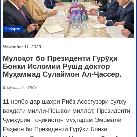
Хабарҳо
November 11, 2023
Мулоқот бо Президенти Гурӯҳи
Бонки Исломии Рушд доктор
Муҳаммад Сулаймон Ал-Ҷассер.
Муаллиф: «ТВС»
11 ноябр дар шаҳри Риёз Асосгузори сулҳу
ваҳдати миллӣ-Пешвои миллат, Президенти
Ҷумҳурии Тоҷикистон муҳтарам Эмомалӣ
Раҳмон бо Президенти Гурӯҳи Бонки