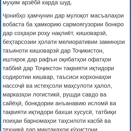
муҳим арзёбӣ карда шуд.
Ҷонибҳо ҳамчунин дар мулоқот масъалаҳои
вобаста ба ҳамкорию сармоягузории бонкро
дар соҳаҳои роҳу нақлиёт, кишоварзӣ,
беҳтарсозии ҳолати мелиоративии заминҳои
таъиноти кишоварзӣ дар Тоҷикистон,
иштирок дар рафъи оқибатҳои офатҳои
таббиӣ дар Тоҷикстон тақвияти иқтидори
содиротии кишвар, таъсиси корхонаҳои
нассоҷӣ ва истеҳсоли маҳсулоти ҳалол,
марказҳои логистикӣ, рушди савдо ва
сайёҳӣ, бонкдории анъанавию исломӣ ва
тақвияти иқтидори бахши хусусӣ, татбиқи
лоиҳаи барномаҳои таҳсилоти касбӣ ва
техникӣ дар минтақаҳои кӯҳистони