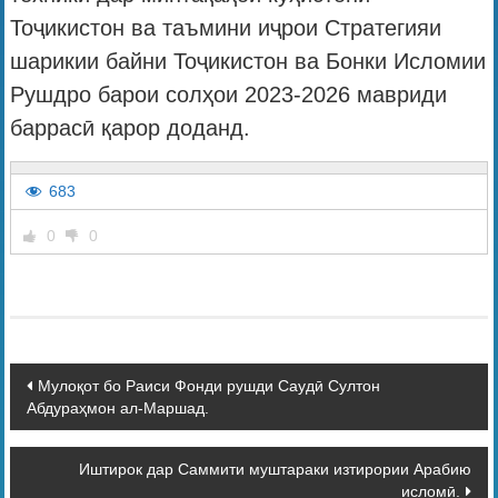
Тоҷикистон ва таъмини иҷрои Стратегияи
шарикии байни Тоҷикистон ва Бонки Исломии
Рушдро барои солҳои 2023-2026 мавриди
баррасӣ қарор доданд.
683
0
0
Мулоқот бо Раиси Фонди рушди Саудӣ Султон
Абдураҳмон ал-Маршад.
Иштирок дар Саммити муштараки изтирории Арабию
исломӣ.