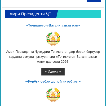
Амри Президенти ҶТ
«Тоҷикистон-Ватани азизи ман»
Амри Президенти Ҷумҳурии Тоҷикистон дар бораи баргузор
кардани озмуни ҷумҳуриявии «Тоҷикистон-Ватани азизи
ман» дар соли 2026.
«Фурӯғи субҳи доноӣ китоб аст»