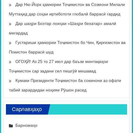
Дар Ню-Йорк ҳамкории Тоҷикистон ва Созмони Милали
Муттаҳид дар соҳаи иртибототи глобалӣ баррасӣ гардид
Дар шаҳри Бохтар лоиҳаи «Шаҳри бехатар» амалӣ
мегардад
Густариши ҳамкории Тоҷикистон бо Чин, Қирғизистон ва
Покистон баррасӣ шуд
ОГОҲӢ! Аз 25 то 27 июл дар баъзе минтақаҳои
Тоҷикистон сар задани сел пешгӯӣ мешавад
Кумаки Президенти Тоҷикистон ба сокинони аз офати
табиӣ зарардидаи ноҳияи Рӯшон расид
Сарлавҳаҳо
Барномаҳо