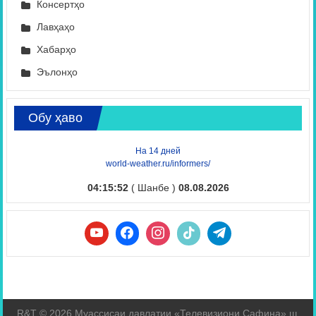
Консертҳо
Лавҳаҳо
Хабарҳо
Эълонҳо
Обу ҳаво
На 14 дней
world-weather.ru/informers/
04:15:53
( Шанбе )
08.08.2026
R&T © 2026 Муассисаи давлатии «Телевизиони Сафина» ш.