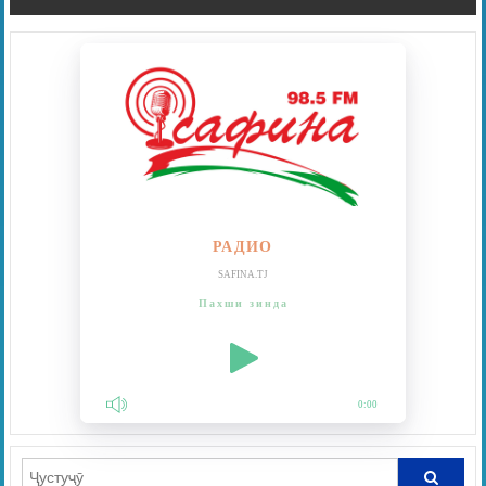
РАДИО
SAFINA.TJ
Пахши зинда
0:00