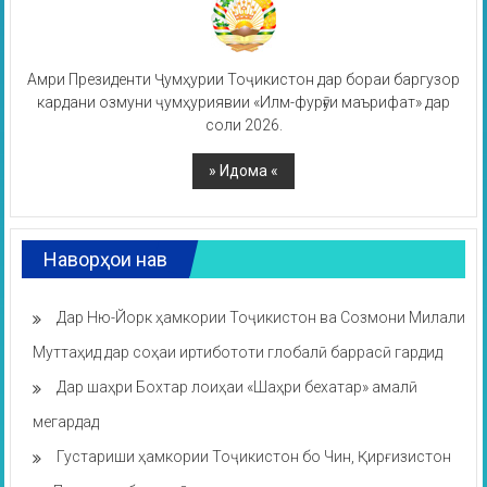
Амри Президенти Ҷумҳурии Тоҷикистон дар бораи баргузор
кардани озмуни ҷумҳуриявии «Илм-фурӯғи маърифат» дар
соли 2026.
Наворҳои нав
Дар Ню-Йорк ҳамкории Тоҷикистон ва Созмони Милали
Муттаҳид дар соҳаи иртибототи глобалӣ баррасӣ гардид
Дар шаҳри Бохтар лоиҳаи «Шаҳри бехатар» амалӣ
мегардад
Густариши ҳамкории Тоҷикистон бо Чин, Қирғизистон