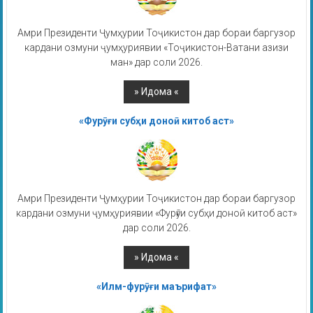
Амри Президенти Ҷумҳурии Тоҷикистон дар бораи баргузор
кардани озмуни ҷумҳуриявии «Тоҷикистон-Ватани азизи
ман» дар соли 2026.
«Фурӯғи субҳи доноӣ китоб аст»
Амри Президенти Ҷумҳурии Тоҷикистон дар бораи баргузор
кардани озмуни ҷумҳуриявии «Фурӯғи субҳи доноӣ китоб аст»
дар соли 2026.
«Илм-фурӯғи маърифат»