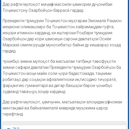
Дар рафти мулоқот маҷмӯи масоили ҳамкории дуҷонибаи
Тоҷикистону Озарбойҷон баррасӣ гардид.
Президенти Ҷумҳурии Тоҷикистон муҳтарам Эмомалӣ Раҳмон
меҳмони олимақомро ба Тоҷикистон хайрамақдам гуфта,
изҳори итминон карданд, ки иштироки Роҳбари Ҷумҳурии
Озарбойҷон дар кори ҳамоиши сарони давлатҳои Осиёи
Марказӣ омили рушди муносибатҳо байни ду кишварҳо хоҳад
гардид.
Ҷонибҳо зимни мулоқот ба масъалаи татбиқи тавофуқоти
зимни сафари давлатии Президенти Ҷумҳурии Озарбойҷон ба
Тоҷикистон моҳи майи соли ҷорӣ бадастомада, таҳкими
робитаҳо дар соҳаҳои афзалиятноки иқтисодию тиҷоратӣ,
фарҳангию гуманитарӣ ва дигар бахшҳои барои ҷонибҳо
судманд таваҷҷуҳ зоҳир карданд.
Дар рафти мулоқот, ҳамчунин, масъалаҳои алоҳидаи рӯзномаи
минтақавӣ ва байналмилалӣ мавриди муҳокима қарор
гирифтанд.