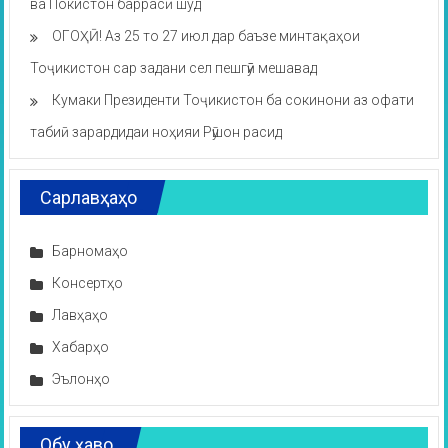
ва Покистон баррасӣ шуд
ОГОҲӢ! Аз 25 то 27 июл дар баъзе минтақаҳои
Тоҷикистон сар задани сел пешгӯӣ мешавад
Кумаки Президенти Тоҷикистон ба сокинони аз офати
табиӣ зарардидаи ноҳияи Рӯшон расид
Сарлавҳаҳо
Барномаҳо
Консертҳо
Лавҳаҳо
Хабарҳо
Эълонҳо
Обу ҳаво