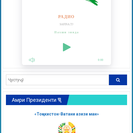
РАДИО
SAFINA.TJ
Пахши зинда
0:00
Амри Президенти ҶТ
«Тоҷикистон-Ватани азизи ман»