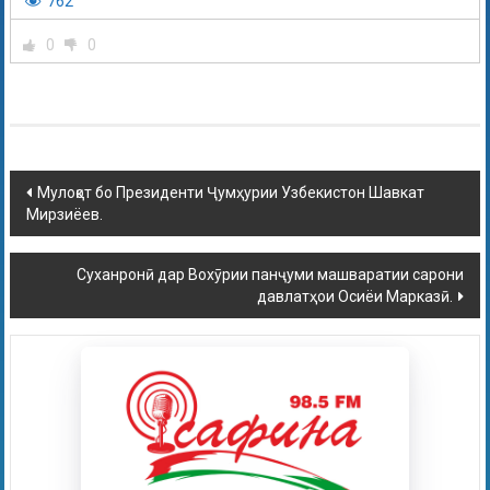
762
0
0
Мулоқот бо Президенти Ҷумҳурии Узбекистон Шавкат
Мирзиёев.
Суханронӣ дар Вохӯрии панҷуми машваратии сарони
давлатҳои Осиёи Марказӣ.