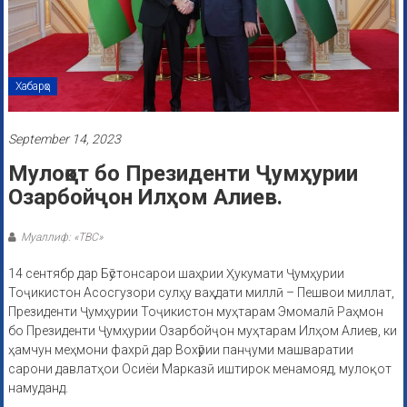
Хабарҳо
September 14, 2023
Мулоқот бо Президенти Ҷумҳурии
Озарбойҷон Илҳом Алиев.
Муаллиф: «ТВС»
14 сентябр дар Бӯстонсарои шаҳрии Ҳукумати Ҷумҳурии
Тоҷикистон Асосгузори сулҳу ваҳдати миллӣ – Пешвои миллат,
Президенти Ҷумҳурии Тоҷикистон муҳтарам Эмомалӣ Раҳмон
бо Президенти Ҷумҳурии Озарбойҷон муҳтарам Илҳом Алиев, ки
ҳамчун меҳмони фахрӣ дар Вохӯрии панҷуми машваратии
сарони давлатҳои Осиёи Марказӣ иштирок менамояд, мулоқот
намуданд.