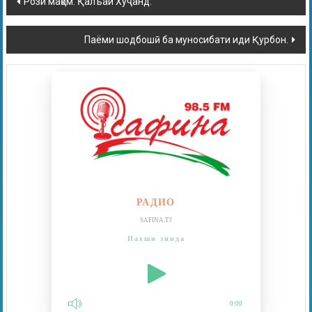
Рози мақом. Қалъаи Хуҷанд.
Паёми шодбошӣ ба муносибати иди Қурбон.
РАДИО
SAFINA.TJ
Пахши зинда
0:00