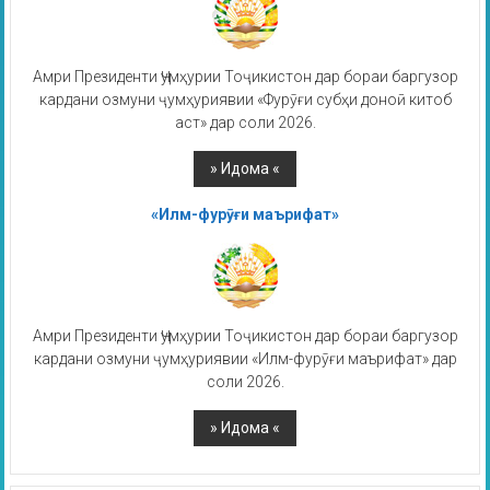
Амри Президенти Ҷумҳурии Тоҷикистон дар бораи баргузор
кардани озмуни ҷумҳуриявии «Фурӯғи субҳи доноӣ китоб
аст» дар соли 2026.
«Илм-фурӯғи маърифат»
Амри Президенти Ҷумҳурии Тоҷикистон дар бораи баргузор
кардани озмуни ҷумҳуриявии «Илм-фурӯғи маърифат» дар
соли 2026.