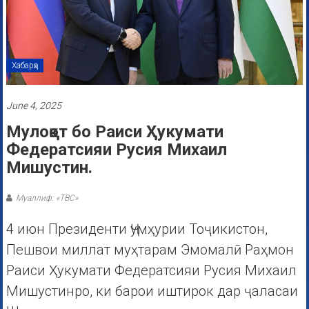
Хабарҳо
June 4, 2025
Мулоқот бо Раиси Ҳукумати
Федератсияи Русия Михаил
Мишустин.
Муаллиф: «ТВС»
4 июн Президенти Ҷумҳурии Тоҷикистон,
Пешвои миллат муҳтарам Эмомалӣ Раҳмон
Раиси Ҳукумати Федератсияи Русия Михаил
Мишустинро, ки барои иштирок дар ҷаласаи