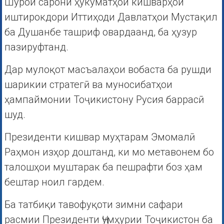
Шурои сарони ҳукуматҳои кишварҳои
иштирокдори Иттиҳоди Давлатҳои Мустақил
ба Душанбе ташриф овардаанд, ба ҳузур
пазируфтанд.
Дар мулоқот масъалаҳои вобаста ба рушди
шарикии стратегӣ ва муносибатҳои
ҳампаймонии Тоҷикистону Русия баррасӣ
шуд.
Президенти кишвар муҳтарам Эмомалӣ
Раҳмон изҳор доштанд, ки мо метавонем бо
талошҳои муштарак ба пешрафти боз ҳам
бештар ноил гардем.
Ба татбиқи тавофуқоти зимни сафари
расмии Президенти Ҷумҳурии Тоҷикистон ба