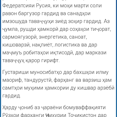
Федератсияи Русия, ки моҳи марти соли
равон баргузор гардид ва санадҳои
имзошуда таваҷҷуҳи зиёд зоҳир гардид. Аз
ҷумла, рушди ҳамкорӣ дар соҳаҳои тиҷорат,
сармоягузорӣ, энергетика, саноат,
кишоварзӣ, нақлиёт, логистика ва дар
маҷмуъ робитаҳои иқтисодӣ, дар маркази
таваҷҷуҳ қарор гирифт.
Густариши муносибатҳо дар бахшҳои илму
маориф, тандурустӣ, фарҳанг ва варзиш ҳам
самтҳои муҳими ҳамкории ду кишвар арзёбӣ
гардид.
Ҳарду ҷониб аз ҷараёни бомуваффақияти
Рӯзҳои фарҳанги Ҷумҳурии Тоҷикистон дар