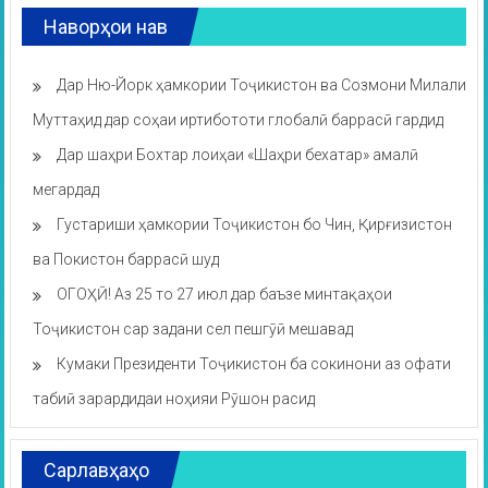
Наворҳои нав
Дар Ню-Йорк ҳамкории Тоҷикистон ва Созмони Милали
Муттаҳид дар соҳаи иртибототи глобалӣ баррасӣ гардид
Дар шаҳри Бохтар лоиҳаи «Шаҳри бехатар» амалӣ
мегардад
Густариши ҳамкории Тоҷикистон бо Чин, Қирғизистон
ва Покистон баррасӣ шуд
ОГОҲӢ! Аз 25 то 27 июл дар баъзе минтақаҳои
Тоҷикистон сар задани сел пешгӯӣ мешавад
Кумаки Президенти Тоҷикистон ба сокинони аз офати
табиӣ зарардидаи ноҳияи Рӯшон расид
Сарлавҳаҳо