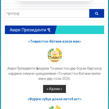
Амри Президенти ҶТ
«Тоҷикистон-Ватани азизи ман»
Амри Президенти Ҷумҳурии Тоҷикистон дар бораи баргузор
кардани озмуни ҷумҳуриявии «Тоҷикистон-Ватани азизи
ман» дар соли 2026.
«Фурӯғи субҳи доноӣ китоб аст»