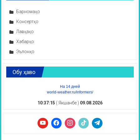
Барномаҳо
Консертҳо
Лавҳаҳо
Хабарҳо
Эълонҳо
Обу ҳаво
На 14 дней
world-weather.ru/informers/
10:37:16
( Якшанбе )
09.08.2026