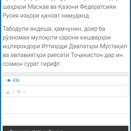
шаҳрҳои Маскав ва Қазони Федератсияи
Русия изҳори қаноат намуданд.
Табодули андеша, ҳамчунин, доир ба
рӯзномаи мулоқоти сарони кишварҳои
иштирокдори Иттиҳоди Давлатҳои Мустақил
ва авлавиятҳои раёсати Тоҷикистон дар ин
созмон сурат гирифт.
436
0
0